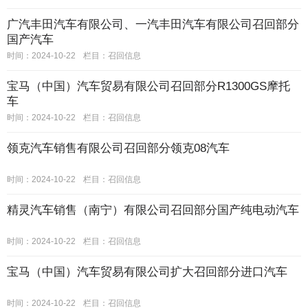
广汽丰田汽车有限公司、一汽丰田汽车有限公司召回部分
国产汽车
时间：2024-10-22
栏目：
召回信息
宝马（中国）汽车贸易有限公司召回部分R1300GS摩托
车
时间：2024-10-22
栏目：
召回信息
领克汽车销售有限公司召回部分领克08汽车
时间：2024-10-22
栏目：
召回信息
精灵汽车销售（南宁）有限公司召回部分国产纯电动汽车
时间：2024-10-22
栏目：
召回信息
宝马（中国）汽车贸易有限公司扩大召回部分进口汽车
时间：2024-10-22
栏目：
召回信息