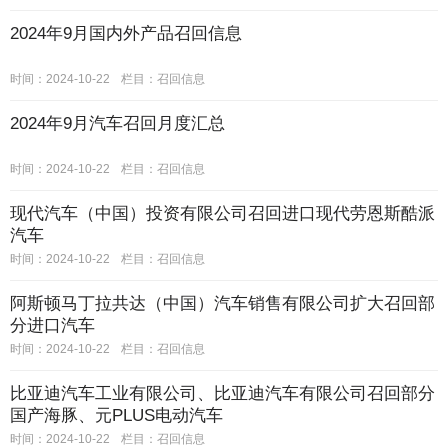
2024年9月国内外产品召回信息
时间：2024-10-22
栏目：
召回信息
2024年9月汽车召回月度汇总
时间：2024-10-22
栏目：
召回信息
现代汽车（中国）投资有限公司召回进口现代劳恩斯酷派
汽车
时间：2024-10-22
栏目：
召回信息
阿斯顿马丁拉共达（中国）汽车销售有限公司扩大召回部
分进口汽车
时间：2024-10-22
栏目：
召回信息
比亚迪汽车工业有限公司、比亚迪汽车有限公司召回部分
国产海豚、元PLUS电动汽车
时间：2024-10-22
栏目：
召回信息