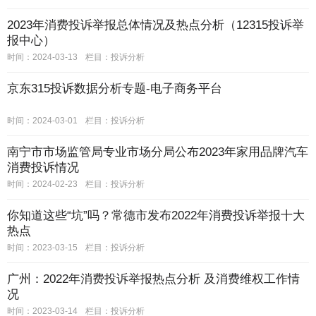
2023年消费投诉举报总体情况及热点分析（12315投诉举
报中心）
时间：2024-03-13
栏目：
投诉分析
京东315投诉数据分析专题-电子商务平台
时间：2024-03-01
栏目：
投诉分析
南宁市市场监管局专业市场分局公布2023年家用品牌汽车
消费投诉情况
时间：2024-02-23
栏目：
投诉分析
你知道这些“坑”吗？常德市发布2022年消费投诉举报十大
热点
时间：2023-03-15
栏目：
投诉分析
广州：2022年消费投诉举报热点分析 及消费维权工作情
况
时间：2023-03-14
栏目：
投诉分析