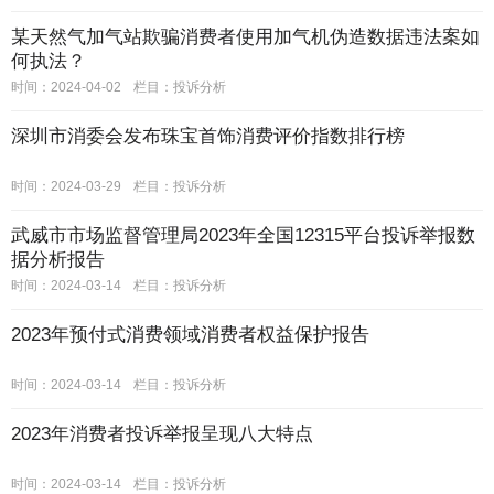
某天然气加气站欺骗消费者使用加气机伪造数据违法案如
何执法？
时间：2024-04-02
栏目：
投诉分析
深圳市消委会发布珠宝首饰消费评价指数排行榜
时间：2024-03-29
栏目：
投诉分析
武威市市场监督管理局2023年全国12315平台投诉举报数
据分析报告
时间：2024-03-14
栏目：
投诉分析
2023年预付式消费领域消费者权益保护报告
时间：2024-03-14
栏目：
投诉分析
2023年消费者投诉举报呈现八大特点
时间：2024-03-14
栏目：
投诉分析