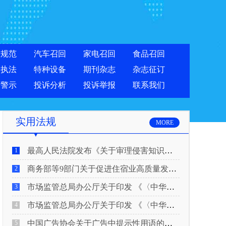
准规范
汽车召回
家电召回
食品召回
合执法
特种设备
期刊杂志
杂志征订
费警示
投诉分析
投诉举报
联系我们
实用法规
MORE
最高人民法院发布《关于审理侵害知识产权民事纠纷案件适用惩罚性赔偿的解释》
1
商务部等9部门关于促进住宿业高质量发展的指导意见
2
市场监管总局办公厅关于印发 《〈中华人民共和国广告法〉适用问题 执法指南（二）》的通知
3
市场监管总局办公厅关于印发 《〈中华人民共和国广告法〉适用问题 执法指南（一）》的通知
4
中国广告协会关于广告中提示性用语的合规风险提示
5