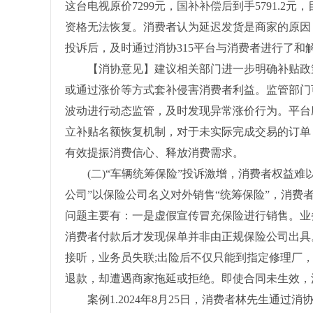
这台电视原价7299元，国补补偿后到手5791.
资格无法恢复。消费者认为延迟发货是商家的原因
投诉后，及时通过消协315平台与消费者进行了和解
【消协意见】建议相关部门进一步明确补贴政策
或通过涨价等方式套补侵害消费者利益。监管部门
波动进行动态监管，及时发现异常涨价行为。平台
立补贴名额恢复机制，对于未实际完成交易的订单
有效提振消费信心、释放消费需求。
(二)“车辆统筹保险”投诉激增，消费者权益难
公司”以保险公司名义对外销售“统筹保险”，消费
问题主要有：一是虚假宣传冒充保险进行销售。业
消费者付款后才发现保单并非由正规保险公司出具
接听，业务员失联;出险后不仅只能到指定修理厂
退款，却遭遇商家拖延或拒绝。即使合同未生效，
案例1.2024年8月25日，消费者林先生通过消