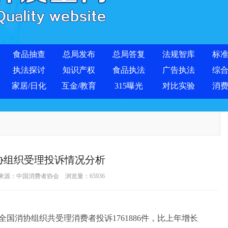
食品抽查
总局发布
总局答复
法规智库
标
执法探讨
知识产权
食品执法
广告执法
综
家居/日化
互金/教育
315曝光
对比实验
消
消协组织受理投诉情况分析
06 来源：中国消费者协会 浏览量：
65936
国消协组织共受理消费者投诉1761886件，比上年增长