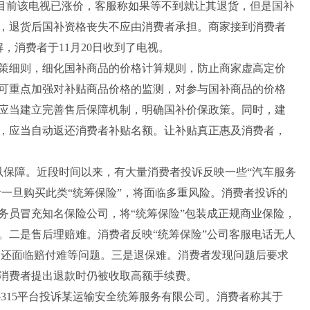
2元，目前该电视已涨价，客服称如果等不到就让其退货，但是国补
，退货后国补资格丧失不应由消费者承担。商家接到消费者
，消费者于11月20日收到了电视。
细则，细化国补商品的价格计算规则，防止商家虚高定价
可重点加强对补贴商品价格的监测，对参与国补商品的价格
应当建立完善售后保障机制，明确国补价保政策。同时，建
，应当自动返还消费者补贴名额。让补贴真正惠及消费者，
以保障。近段时间以来，有大量消费者投诉反映一些“汽车服务
者一旦购买此类“统筹保险”，将面临多重风险。消费者投诉的
务员冒充知名保险公司，将“统筹保险”包装成正规商业保险，
。二是售后理赔难。消费者反映“统筹保险”公司客服电话无人
，还面临赔付难等问题。三是退保难。消费者发现问题后要求
消费者提出退款时仍被收取高额手续费。
协315平台投诉某运输安全统筹服务有限公司。消费者称其于