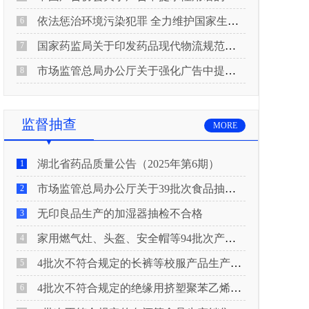
依法惩治环境污染犯罪 全力维护国家生态安全 “两高”公布《关于修改〈最高人民法院、最高人民检察院关于办理环境污染刑事案件适用法律若干问题的解释〉的决定》
6
国家药监局关于印发药品现代物流规范化建设指导意见的通知
7
市场监管总局办公厅关于强化广告中提示性用语监管工作的通知
8
监督抽查
MORE
湖北省药品质量公告（2025年第6期）
1
市场监管总局办公厅关于39批次食品抽检不合格情况的通报
2
无印良品生产的加湿器抽检不合格
3
家用燃气灶、头盔、安全帽等94批次产品抽查不合格！
4
4批次不符合规定的长裤等校服产品生产销售企业被济南市市场监管局通报！
5
4批次不符合规定的绝缘用挤塑聚苯乙烯泡沫板（XPS）等产品生产销售企业被广元市市场监督管理局通报！
6