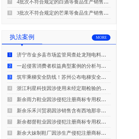
4批次不符合规定的白酒等食品生产销售企业被重庆市市场监督管理局通告！
7
3批次不符合规定的芒果等食品生产销售企业被长治市屯留区市场监督管理局公告！
8
执法案例
MORE
济宁市金乡县市场监管局查处龙翔电料批发部非法销售电线电缆案
1
一起侵害消费者权益典型案例的分析与启示
2
筑牢乘梯安全防线！苏州公布电梯安全领域典型案例
3
浙江利星科技因涉使用未经定期检验的压力管道被查
4
新余雨力鞋业因涉侵犯注册商标专用权被查
5
新余乐禾川贸易因涉销售含有西地那非的保健食品被查
6
新余都督鞋业因涉侵犯注册商标专用权被查
7
新余大妹制鞋厂因涉生产侵犯注册商标专用权的产品被查
8