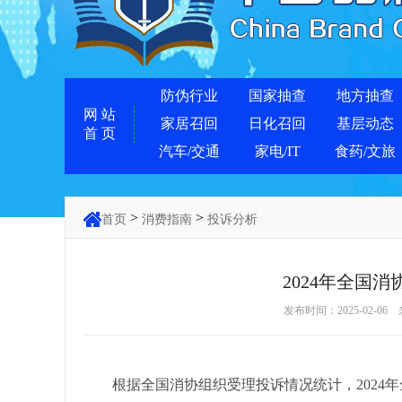
防伪行业
国家抽查
地方抽查
网 站
家居召回
日化召回
基层动态
首 页
汽车/交通
家电/IT
食药/文旅
>
>
首页
消费指南
投诉分析
2024年全国
发布时间：2025-02-
根据全国消协组织受理投诉情况统计，2024年全