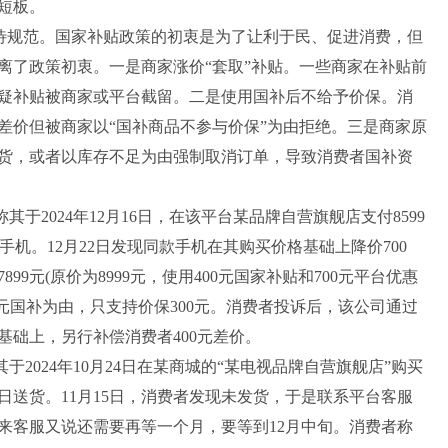
短板。
待规范。国家补贴政策的初衷是为了让利于民、促进消费，但
离了政策初衷。一是商家涨价“套取”补贴。一些商家在补贴前
疑补贴被商家或平台截留。二是使用国补后不给予价保。消
差价但被商家以“国补商品不参与价保”为由拒绝。三是商家原
货，或者以库存不足为由强制取消订单，导致消费者国补资
2024年12月16日，在该平台某品牌自营旗舰店支付8599
部手机。12月22日发现同款手机在其购买价格基础上降价700
9元(原价为8999元，使用400元国家补贴和700元平台优惠
0元国补为由，只支持价保300元。消费者投诉后，该公司通过
元基础上，另行补偿消费者400元差价。
于2024年10月24日在某商城的“某电视品牌自营旗舰店”购买
15日送货。11月15日，消费者发现未发货，于是联系平台客服
来客服又说还需要再等一个月，要等到12月中旬。消费者称