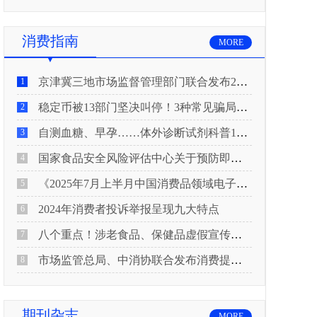
消费指南
MORE
京津冀三地市场监督管理部门联合发布2026年春节期间消费提示
1
稳定币被13部门坚决叫停！3种常见骗局“套路”曝光
2
自测血糖、早孕……体外诊断试剂科普10问来了！建议收藏
3
国家食品安全风险评估中心关于预防即食真空包装肉制品肉毒中毒的风险提示
4
《2025年7月上半月中国消费品领域电子电器行业产品质量投诉分析报告》
5
2024年消费者投诉举报呈现九大特点
6
八个重点！涉老食品、保健品虚假宣传识别技巧
7
市场监管总局、中消协联合发布消费提示：关注检测报告：果蔬安全的“通行证”
8
期刊杂志
MORE