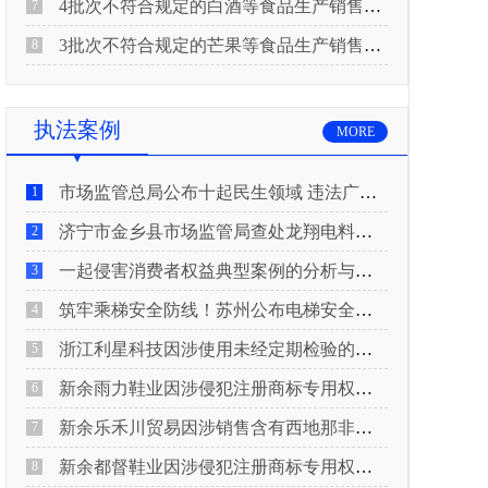
4批次不符合规定的白酒等食品生产销售企业被重庆市市场监督管理局通告！
7
3批次不符合规定的芒果等食品生产销售企业被长治市屯留区市场监督管理局公告！
8
执法案例
MORE
市场监管总局公布十起民生领域 违法广告典型案例
1
济宁市金乡县市场监管局查处龙翔电料批发部非法销售电线电缆案
2
一起侵害消费者权益典型案例的分析与启示
3
筑牢乘梯安全防线！苏州公布电梯安全领域典型案例
4
浙江利星科技因涉使用未经定期检验的压力管道被查
5
新余雨力鞋业因涉侵犯注册商标专用权被查
6
新余乐禾川贸易因涉销售含有西地那非的保健食品被查
7
新余都督鞋业因涉侵犯注册商标专用权被查
8