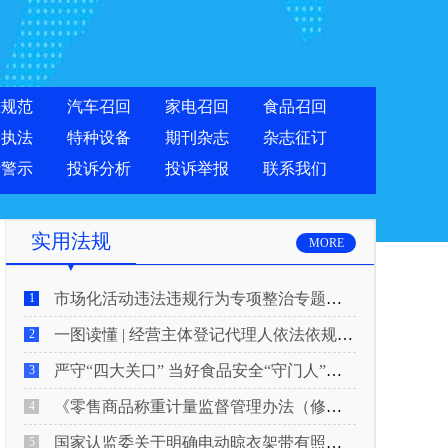
准规范
汽车召回
家电召回
食品召回
合执法
特种设备
期刊杂志
杂志征订
费警示
投诉分析
投诉举报
联系我们
实用法规
MORE
市场化活动违法违规行为专项整治专题新闻发布会实录
1
一图读懂 | 经营主体登记代理人依法依规履行反洗钱义务
2
严守“四大关口” 当好食品安全“守门人”！5月20日起，网络食品销售新规正式实施
3
《零售商品称重计量监督管理办法（修正草案征求意见稿）》公开征求意见
4
国家认监委关于明确电动晾衣架带有照明功能的产品强制性产品认证要求的公告
5