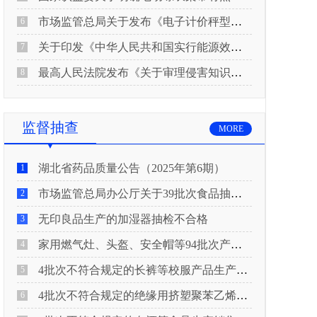
市场监管总局关于发布《电子计价秤型式评价大纲（试行）》《电子计价秤检定规程（试行）》的公告
6
关于印发《中华人民共和国实行能源效率标识的产品目录(2026年版)》及相关实施规则的通知(发改环资规〔2026〕550号)
7
最高人民法院发布《关于审理侵害知识产权民事纠纷案件适用惩罚性赔偿的解释》
8
监督抽查
MORE
湖北省药品质量公告（2025年第6期）
1
市场监管总局办公厅关于39批次食品抽检不合格情况的通报
2
无印良品生产的加湿器抽检不合格
3
家用燃气灶、头盔、安全帽等94批次产品抽查不合格！
4
4批次不符合规定的长裤等校服产品生产销售企业被济南市市场监管局通报！
5
4批次不符合规定的绝缘用挤塑聚苯乙烯泡沫板（XPS）等产品生产销售企业被广元市市场监督管理局通报！
6