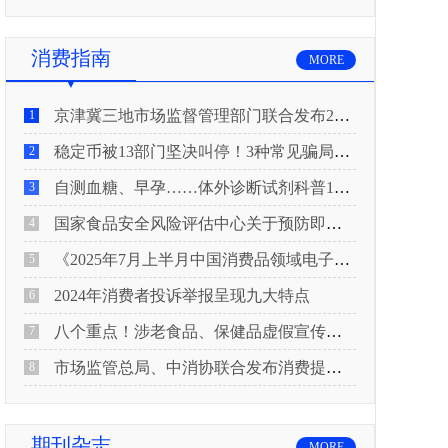
消费指南
MORE
京津冀三地市场监督管理部门联合发布2026年春节期间消费提示
1
稳定币被13部门坚决叫停！3种常见骗局“套路”曝光
2
自测血糖、早孕……体外诊断试剂科普10问来了！建议收藏
3
国家食品安全风险评估中心关于预防即食真空包装肉制品肉毒中毒的风险提示
4
《2025年7月上半月中国消费品领域电子电器行业产品质量投诉分析报告》
5
2024年消费者投诉举报呈现九大特点
6
八个重点！涉老食品、保健品虚假宣传识别技巧
7
市场监管总局、中消协联合发布消费提示：关注检测报告：果蔬安全的“通行证”
8
期刊杂志
MORE