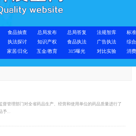
食品抽查
总局发布
总局答复
法规智库
标
执法探讨
知识产权
食品执法
广告执法
综
家居/日化
互金/教育
315曝光
对比实验
消
监督管理部门对全省药品生产、经营和使用单位的药品质量进行了
...