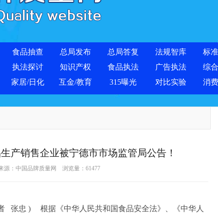
食品抽查
总局发布
总局答复
法规智库
标
执法探讨
知识产权
食品执法
广告执法
综
家居/日化
互金/教育
315曝光
对比实验
消
品生产销售企业被宁德市市场监管局公告！
 来源：
中国品牌质量网
浏览量：
61477
作者 张忠 ) 根据《中华人民共和国食品安全法》、《中华人