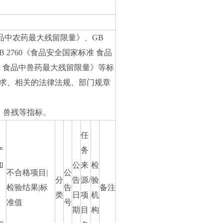
食品中农药最大残留限量》、GB
 2760《食品安全国家标准 食品
标准 食品中兽药最大残留限量》等标
求、相关的法律法规、部门规章
、兽残等指标。
任
产
务
加
公
来
检
不合格项目|
公
、
分
告
源/
验
检验结果|标
告
备注
类
日
项
机
准值
号
）
期
目
构