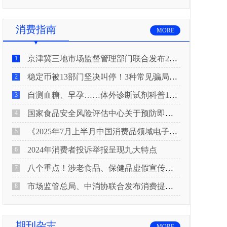
消费指南
MORE
京津冀三地市场监督管理部门联合发布2026年春节期间消费提示
1
稳定币被13部门坚决叫停！3种常见骗局“套路”曝光
2
自测血糖、早孕……体外诊断试剂科普10问来了！建议收藏
3
国家食品安全风险评估中心关于预防即食真空包装肉制品肉毒中毒的风险提示
4
《2025年7月上半月中国消费品领域电子电器行业产品质量投诉分析报告》
5
2024年消费者投诉举报呈现九大特点
6
八个重点！涉老食品、保健品虚假宣传识别技巧
7
市场监管总局、中消协联合发布消费提示：关注检测报告：果蔬安全的“通行证”
8
期刊杂志
MORE