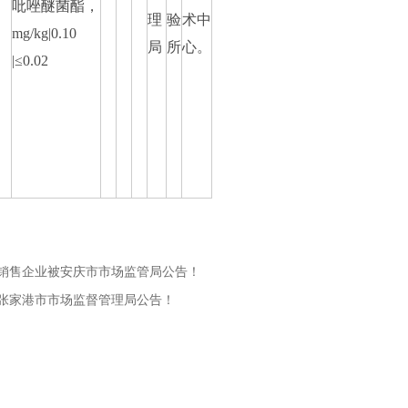
吡唑醚菌酯，
理
验
术中
mg/kg|0.10
局
所
心。
|≤0.02
销售企业被安庆市市场监管局公告！
张家港市市场监督管理局公告！