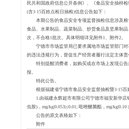
民共和国政府信息公开条例》、《食品安全抽样检验
(含3·15百姓点检日抽检)信息公告如下：
本期公告的食品安全专项监督抽检信息涉及粮食
食品、水果制品、蔬菜制品、炒货食品及坚果制品、
次，不合格1批次。具体明细详见附件1、附件2。
宁德市市场监管局已要求属地市场监管部门对不
的违法违规行为，督促生产经营者履行法定主体责
特别提醒消费者，如购买或在市场上发现公告所列
报。
特此公告。
根据福建省宁德市食品安全监督抽检暨3·15百姓点
1.由福建永辉超市有限公司宁德市福安新华店销售的荷兰
虫胺)，mg/kg|0.053|≤0.01; 吡唑醚菌酯，mg/kg|0.10 
公告的原文表格如下：
附件