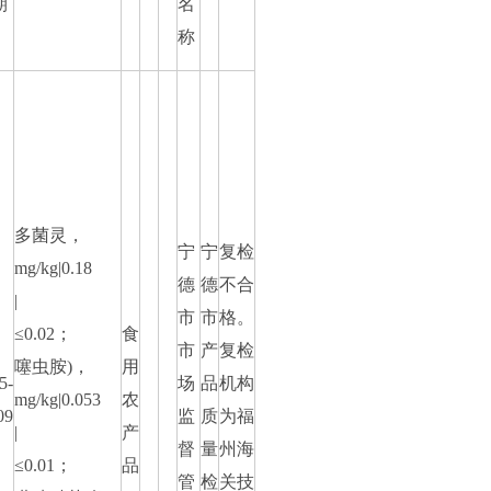
期
名
称
多菌灵，
宁
宁
复检
mg/kg|0.18
德
德
不合
|
市
市
格。
≤0.02；
食
市
产
复检
噻虫胺)，
用
5-
场
品
机构
mg/kg|0.053
农
09
监
质
为福
|
产
督
量
州海
≤0.01；
品
管
检
关技