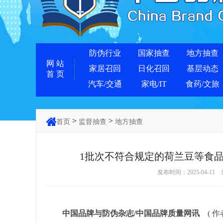
防伪行业
国家抽查
地方抽查
网 站
家居召回
日化召回
基层动态
首 页
汽车/交通
家电/IT
食药/文旅
>
>
首页
监督抽查
地方抽查
1批次不符合规定的荷兰豆等食
发布时间：2025-04-11
中国品牌与防伪杂志/中国品牌质量网讯
( 