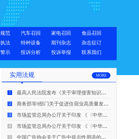
准规范
汽车召回
家电召回
食品召回
合执法
特种设备
期刊杂志
杂志征订
费警示
投诉分析
投诉举报
联系我们
实用法规
MORE
最高人民法院发布《关于审理侵害知识产权民事纠纷案件适用惩罚性赔偿的解释》
1
商务部等9部门关于促进住宿业高质量发展的指导意见
2
市场监管总局办公厅关于印发 《〈中华人民共和国广告法〉适用问题 执法指南（二）》的通知
3
市场监管总局办公厅关于印发 《〈中华人民共和国广告法〉适用问题 执法指南（一）》的通知
4
中国广告协会关于广告中提示性用语的合规风险提示
5