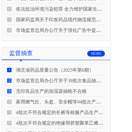
依法惩治环境污染犯罪 全力维护国家生态安全 “两高”公布《关于修改〈最高人民法院、最高人民检察院关于办理环境污染刑事案件适用法律若干问题的解释〉的决定》
6
国家药监局关于印发药品现代物流规范化建设指导意见的通知
7
市场监管总局办公厅关于强化广告中提示性用语监管工作的通知
8
监督抽查
MORE
湖北省药品质量公告（2025年第6期）
1
市场监管总局办公厅关于39批次食品抽检不合格情况的通报
2
无印良品生产的加湿器抽检不合格
3
家用燃气灶、头盔、安全帽等94批次产品抽查不合格！
4
4批次不符合规定的长裤等校服产品生产销售企业被济南市市场监管局通报！
5
4批次不符合规定的绝缘用挤塑聚苯乙烯泡沫板（XPS）等产品生产销售企业被广元市市场监督管理局通报！
6