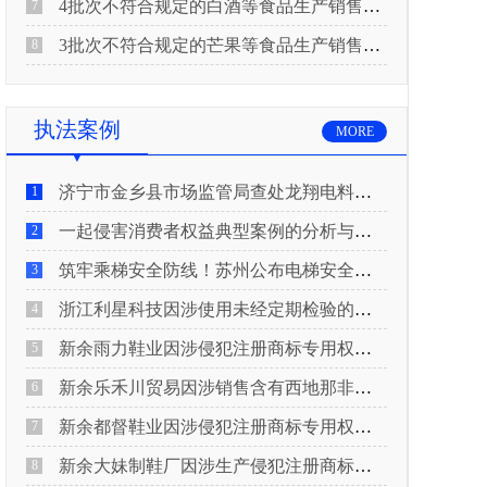
4批次不符合规定的白酒等食品生产销售企业被重庆市市场监督管理局通告！
7
3批次不符合规定的芒果等食品生产销售企业被长治市屯留区市场监督管理局公告！
8
执法案例
MORE
济宁市金乡县市场监管局查处龙翔电料批发部非法销售电线电缆案
1
一起侵害消费者权益典型案例的分析与启示
2
筑牢乘梯安全防线！苏州公布电梯安全领域典型案例
3
浙江利星科技因涉使用未经定期检验的压力管道被查
4
新余雨力鞋业因涉侵犯注册商标专用权被查
5
新余乐禾川贸易因涉销售含有西地那非的保健食品被查
6
新余都督鞋业因涉侵犯注册商标专用权被查
7
新余大妹制鞋厂因涉生产侵犯注册商标专用权的产品被查
8