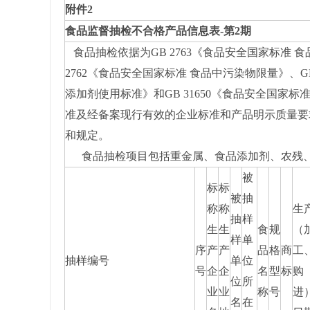
附件2
食品监督抽检不合格产品信息表-第2期
食品抽检依据为GB 2763《食品安全国家标准 
2762《食品安全国家标准 食品中污染物限量》、GB
添加剂使用标准》和GB 31650《食品安全国家
准及经备案现行有效的企业标准和产品明示质量要
和规定。
食品抽检项目包括重金属、食品添加剂、农残
被
标
标
被
抽
称
称
生
抽
样
生
生
食
规
（
样
单
序
产
产
品
格
商
工
抽样编号
单
位
号
企
企
名
型
标
购
位
所
业
业
称
号
进
名
在