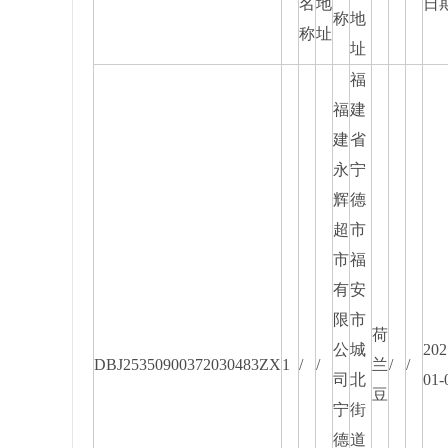
名
地
日
称
地
称
址
址
福
福
建
建
省
永
宁
辉
德
超
市
市
福
有
安
限
市
荷
公
城
202
DBJ25350900372030483ZX
1
/
/
兰
/
/
司
北
01-
豆
宁
街
德
道