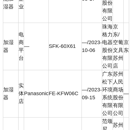
股份
湿器
业
有限
公司
珠海
京
电
格力
东/
加湿
商
—/2023-
电器
空葡
京
—
SFK-60X61
器
平
10-06
股份
文具
东
台
有限
苏州
公司
店
广东
苏州
松下
人民
实
加湿
—/2023-
环境
商场
体
Panasonic
FE-KFW06C
—
器
09-15
系统
股份
店
有限
有限
公司
公司
范颂
苏州
尼