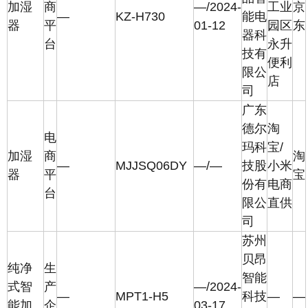
加湿
商
—/2024-
工业
京
—
KZ-H730
能电
器
平
01-12
园区
东
器科
台
永升
技有
便利
限公
店
司
广东
德尔
淘
电
玛科
宝/
加湿
商
淘
—
MJJSQ06DY
—/—
技股
小米
器
平
宝
份有
电商
台
限公
直供
司
苏州
贝昂
纯净
生
智能
式智
产
—/2024-
—
MPT1-H5
科技
—
—
能加
企
03-17