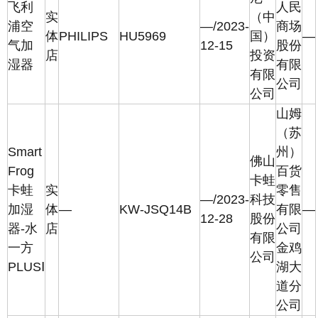
飞利
人民
实
（中
浦空
—/2023-
商场
体
PHILIPS
HU5969
国）
—
气加
12-15
股份
店
投资
湿器
有限
有限
公司
公司
山姆
（苏
Smart
州）
佛山
Frog
百货
卡蛙
卡蛙
实
零售
—/2023-
科技
加湿
体
—
KW-JSQ14B
有限
—
12-28
股份
器-水
店
公司
有限
一方
金鸡
公司
PLUSⅠ
湖大
道分
公司