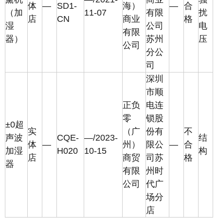
体
—
SD1-
海）
—
合
（加
11-07
有限
扰
店
CN
商业
格
湿
公司
电
有限
器）
苏州
压
公司
分公
司
深圳
市顺
正负
电连
零
锁股
±0超
实
（广
份有
不
声波
CQE-
—/2023-
结
体
—
州）
限公
—
合
加湿
H020
10-15
构
店
商贸
司苏
格
器
有限
州时
公司
代广
场分
店