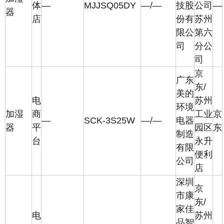
体
—
MJJSQ05DY
—/—
技股
公司
—
器
店
份有
苏州
限公
第六
司
分公
司
京
广东
东/
美的
电
苏州
环境
加湿
商
工业
京
—
SCK-3S25W
—/—
电器
器
平
园区
东
制造
台
永升
有限
便利
公司
店
深圳
京
市康
东/
家佳
电
苏州
品智