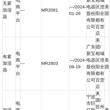
电
新宝
相城
无雾
商
—/2024-
电器
区澄
美
加湿
—
MR2081
平
01-26
股份
阳全
团
器
台
有限
都有
公司
百货
店
美
广东
团/
电
新宝
相城
有雾
商
—/2024-
电器
区澄
美
加湿
—
MR2803
平
08-19
股份
阳全
团
器
台
有限
都有
公司
百货
店
美
宁波
团/
电
市巨
苏州