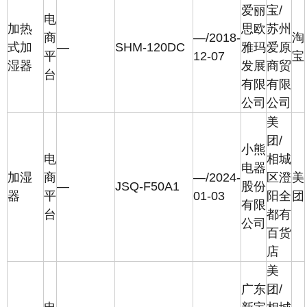
爱丽
宝/
电
加热
思欧
苏州
商
—/2018-
淘
式加
—
SHM-120DC
雅玛
爱原
平
12-07
宝
湿器
发展
商贸
台
有限
有限
公司
公司
美
团/
小熊
电
相城
电器
加湿
商
—/2024-
区澄
美
—
JSQ-F50A1
股份
器
平
01-03
阳全
团
有限
台
都有
公司
百货
店
美
广东
团/