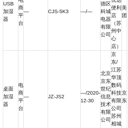
电
优选
USB
德区
商
便利
美
加湿
—
CJS-5K3
—/—
科城
平
店
团
器
电器
台
（苏
有限
州中
公司
心
店）
京
东/
江苏
北京
华顶
京东
电
数码
桌面
世纪
商
—/2020-
科技
京
加湿
—
JZ-JS2
信息
平
12-30
有限
东
器
技术
台
公司
有限
苏州
公司
相城