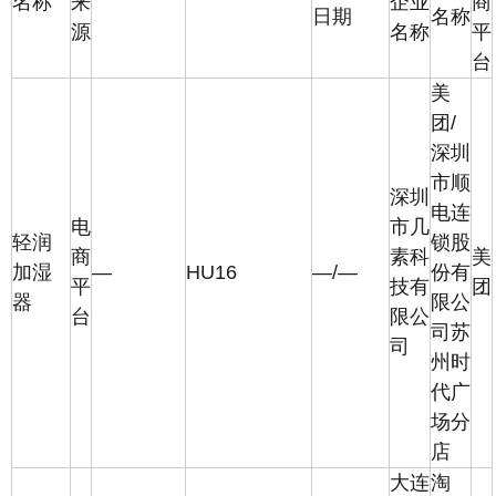
名称
来
企业
商
日期
名称
源
名称
平
台
美
团/
深圳
市顺
深圳
电连
电
市几
轻润
锁股
商
素科
美
加湿
—
HU16
—/—
份有
平
技有
团
器
限公
台
限公
司苏
司
州时
代广
场分
店
大连
淘