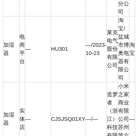
分公
司
淘
宝/
莱克
电
盐城
电气
加湿
商
—/2023-
市博
淘
—
HU301
股份
器
平
10-23
奥电
宝
有限
台
器有
公司
限公
司
小米
造梦
之家
者
商业
实
（浙
有限
加湿
体
—
CJSJSQ01XY
—/—
江）
公司
—
器
店
科技
苏州
有限
第六