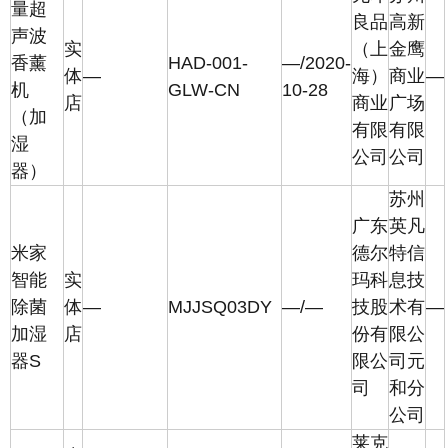
量超
良品
高新
声波
实
（上
金鹰
香薰
HAD-001-
—/2020-
体
—
海）
商业
—
机
GLW-CN
10-28
店
商业
广场
（加
有限
有限
湿
公司
公司
器）
苏州
广东
英凡
米家
德尔
特信
智能
实
玛科
息技
除菌
体
—
MJJSQ03DY
—/—
技股
术有
—
加湿
店
份有
限公
器S
限公
司元
司
和分
公司
莱克