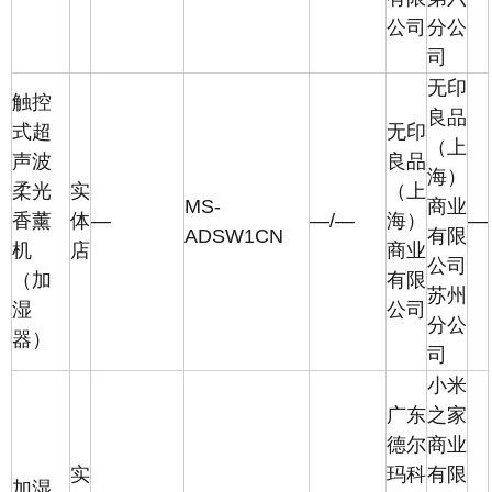
公司
分公
司
无印
触控
良品
式超
无印
（上
声波
良品
海）
柔光
实
（上
MS-
商业
香薰
体
—
—/—
海）
—
ADSW1CN
有限
机
店
商业
公司
（加
有限
苏州
湿
公司
分公
器）
司
小米
广东
之家
德尔
商业
实
玛科
有限
加湿