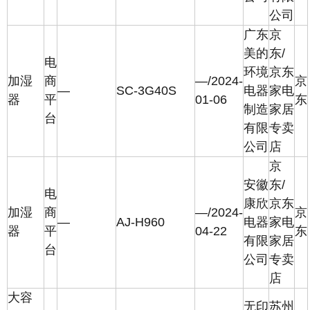
公司
广东
京
美的
东/
电
环境
京东
加湿
商
—/2024-
京
—
SC-3G40S
电器
家电
器
平
01-06
东
制造
家居
台
有限
专卖
公司
店
京
安徽
东/
电
康欣
京东
加湿
商
—/2024-
京
—
AJ-H960
电器
家电
器
平
04-22
东
有限
家居
台
公司
专卖
店
大容
无印
苏州