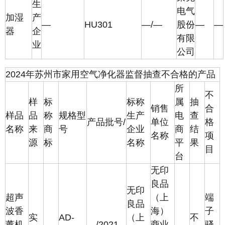
生
电气
加湿
产
—
HU301
—/—
股份
—
—
器
企
有限
业
公司
2024年苏州市家用空气净化器监督抽查不合格的产品
所
不
样
标
标称
属
抽
销售
合
样品
品
称
规格型
生产
电
查
产品批号/
单位
格
名称
来
商
号
企业
商
结
名称
项
源
标
名称
平
果
目
台
无印
良品
无印
超声
（上
端
良品
波香
海）
子
实
AD-
（上
不
薰机
—/2021-
商业
骚