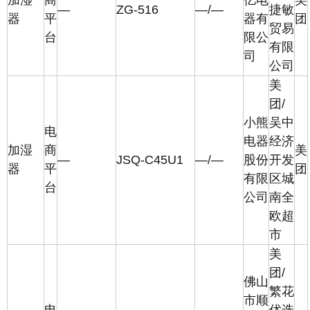
加湿
商
亿电
美
—
ZG-516
—/—
捷敏
器
平
器有
团
贸易
台
限公
有限
司
公司
美
团/
小熊
吴中
电
电器
经济
加湿
商
美
—
JSQ-C45U1
—/—
股份
开发
器
平
团
有限
区城
台
公司
南全
欧超
市
美
团/
佛山
繁花
市顺