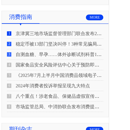
消费指南
MORE
京津冀三地市场监督管理部门联合发布2026年春节期间消费提示
1
稳定币被13部门坚决叫停！3种常见骗局“套路”曝光
2
自测血糖、早孕……体外诊断试剂科普10问来了！建议收藏
3
国家食品安全风险评估中心关于预防即食真空包装肉制品肉毒中毒的风险提示
4
《2025年7月上半月中国消费品领域电子电器行业产品质量投诉分析报告》
5
2024年消费者投诉举报呈现九大特点
6
八个重点！涉老食品、保健品虚假宣传识别技巧
7
市场监管总局、中消协联合发布消费提示：关注检测报告：果蔬安全的“通行证”
8
期刊杂志
MORE