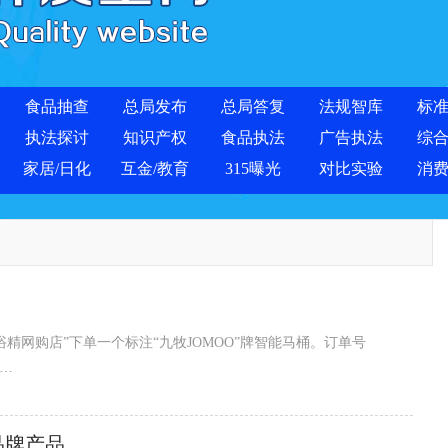
食品抽查
总局发布
总局答复
法规智库
标
执法探讨
知识产权
食品执法
广告执法
综
家居/日化
互金/教育
315曝光
对比实验
消
卫浴精网购店”下单一个标注“九牧JOMOO”牌智能马桶。订单号
投诉索赔。当天，我试图与京东卖家联系维修问题，发现店铺已关店，并
品牌产品
JOMOO”字样，但最后结尾处表格出现“九牧王”字样，我怀疑该店