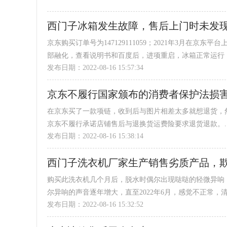
西门子冰箱发生故障，售后上门时未发
京东购买订单号为147129111059；2021年3月在京
部融化，查看说明书和百度后，进项重启，冰箱正常运行；
发布日期：2022-08-16 15:57:34
且重启后未恢复正常制冷状态，反复报警情况于2022年8
进行重启，说若恢复使用，则可取消第二天的上门维修；截
京东不履行国家颁布的消费者保护法损
物品一直未冰冻，下午一直未打开...
在京东买了一款项链，收到后与图片相差太多就想退货，
京东不履行承诺店铺售后与退换货运费险要求退货退款。..
发布日期：2022-08-16 15:38:14
西门子洗衣机厂家生产销售劣质产品，
购买此洗衣机几个月后，脱水时偶尔出现哒哒的轻微异响
尔异响的声音逐年增大，直至2022年6月，感觉不正常
发布日期：2022-08-16 15:32:52
的无法辨认，联系了西门子全国统一客户服务热线40088
取了330元。维修后，脱水时偶尔异响并没有消除。对黑