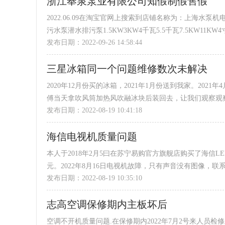
浙江奉泉泵业有限公司知假制假售假
2022.06.09在淘宝官网上搜索到店铺名称为：上海
污水泵潜水排污泵1.5KW3KW4千瓦5.5千瓦7.5KW11KW4寸6寸8 所购此款为：2200瓦国村法兰污水泵2寸220V
发布日期：2022-09-26 14:58:44
款560元，订单号：2022060922001100691413046576
此款产品，标题图片很清楚的标识：人民水泵 WQ污水泵强力排污 全铜电机 强劲动力 过热保护 国标法兰 高扬程 耐腐蚀 生
三星冰箱同一个问题维修数次未解决
活污水 市政污水 工业污水 养...
2020年12月份买的冰箱，2021年1月份送到我家。202
傅当天拿吹风筒加热风吹融冰块后装回去，让我们观察观察
发布日期：2022-08-19 10:41:18
冻室抽屉没有密封到位，打了玻璃胶粘在冰箱主体上。202
门后，他搞不定要拉回本地维修站检测维修。2021年10月
海信电视机质量问题
果越来越差。预约师傅上门后，...
本人于2018年2月5曰在苏宁易购官方旗舰店购买了海信LED5
元。2022年8月16日电视机故障，只有声音没有图像
发布日期：2022-08-19 10:35:10
知，屏幕已坏，需自费换屏，费用跟买一台新的差不多，
而且就算换了也不能保证没问题，可能很快就没用了，所
志高空调保修期内主板坏后
自费修理。这台电视机自从买了以后平均每天使用时间...
空调不开机质量问题.在保修期内2022年7月2号来人员检