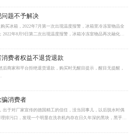
现问题不予解决
东平台上购买冰箱，2022年7月第一次出现温度报警，冰箱里冷冻室物品全
2022年8月9日第二次出现温度报警，冰箱冷冻室物品再次融化，
月10日凌晨致电400官方客服进行报修，客服再次建议我关机5分钟后
止至2022年8月10日中午，冰箱一直处于未正常制冷状态，冷冻室
害消费者权益不退货退款
然后商家和平台拒绝退货退款，购买时无醒目提示，醒目无提醒，
.
欺骗消费者
，出于对厂家宣传的德国精工的信任，没当回事儿，以后脱水时偶
，清理排污口，发现一个明显在洗衣机内存在日久年深的黑块，黑乎乎
99999，维修人员上门给更换了三个减震，对黑块表示无法判断，收
块进行清洗污物及水垢，发现黑块像金属并似乎曾带有螺纹，但没有