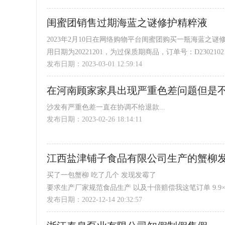
2023年1月1日，我们在正常收看中发现电视机出现闪
闺蜜团销售过期海蓝之谜修护精粹液
们联系过，系统于1月2日自动关闭了售后申请！
后来...
2023年2月10日在网络购物平台闺蜜团购买一瓶海蓝之
用日期为20221201，为过保质期商品，订单号：D23021021445
发布日期：2023-03-01 12:59:14
在河南顾家家具出现严重色差问题但是
沙发有严重色差一直在协调不给退款...
发布日期：2023-02-26 18:14:11
江西盐津铺子食品有限公司生产的蟹柳
买了一包蟹柳 吃了几个 发现发霉了
要求生产厂家规范食品生产 以及十倍赔偿我这笔订单 9.9×10 
发布日期：2022-12-14 20:32:57