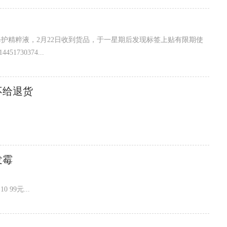
屏，我就让成都的侄女在网上申请售后，但是整个售后过程没有人给我
谜修护精粹液，2月22日收到货品，于一星期后发现标签上贴有限期使
1730374...
不给退货
发霉
99元...