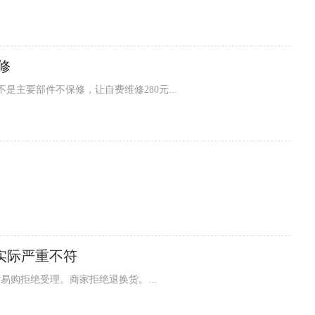
修
不是主要部件不保修，让自费维修280元...
实际严重不符
宁易购拒绝受理。商家拒绝退换货。...