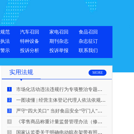
准规范
汽车召回
家电召回
食品召回
合执法
特种设备
期刊杂志
杂志征订
费警示
投诉分析
投诉举报
联系我们
实用法规
MORE
市场化活动违法违规行为专项整治专题新闻发布会实录
1
一图读懂 | 经营主体登记代理人依法依规履行反洗钱义务
2
严守“四大关口” 当好食品安全“守门人”！5月20日起，网络食品销售新规正式实施
3
《零售商品称重计量监督管理办法（修正草案征求意见稿）》公开征求意见
4
国家认监委关于明确电动晾衣架带有照明功能的产品强制性产品认证要求的公告
5