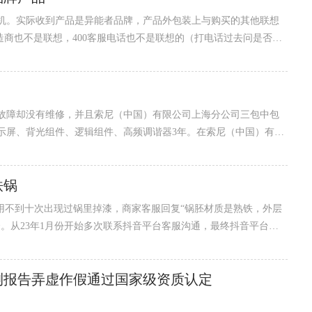
机。实际收到产品是异能者品牌，产品外包装上与购买的其他联想
造商也不是联想，400客服电话也不是联想的（打电话过去问是否联
。拼多多客服电话我说就是联想的，我让他提供...
故障却没有维修，并且索尼（中国）有限公司上海分公司三包中包
示屏、背光组件、逻辑组件、高频调谐器3年。在索尼（中国）有限
，5月2日晚上8点7分开机到正常观看，屏幕无黑点与线条，但是晚上
幕破裂了。当时在场有三人都在沙发上观看，三人三双眼6只眼都在9
铁锅
发上...
使用不到十次出现过锅里掉漆，商家客服回复“锅胚材质是熟铁，外层
。从23年1月份开始多次联系抖音平台客服沟通，最终抖音平台客
的铁锅打着麦饭石奶锅宝宝辅食锅的的旗号误导消费者购买来为孩
台联合不良商家虚假宣传，避免更多消费者受到伤害。...
测报告弄虚作假通过国家级资质认定