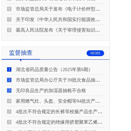
市场监管总局关于发布《电子计价秤型式评价大纲（试行）》《电子计价秤检定规程（试行）》的公告
6
关于印发《中华人民共和国实行能源效率标识的产品目录(2026年版)》及相关实施规则的通知(发改环资规〔2026〕550号)
7
最高人民法院发布《关于审理侵害知识产权民事纠纷案件适用惩罚性赔偿的解释》
8
监督抽查
MORE
湖北省药品质量公告（2025年第6期）
1
市场监管总局办公厅关于39批次食品抽检不合格情况的通报
2
无印良品生产的加湿器抽检不合格
3
家用燃气灶、头盔、安全帽等94批次产品抽查不合格！
4
4批次不符合规定的长裤等校服产品生产销售企业被济南市市场监管局通报！
5
4批次不符合规定的绝缘用挤塑聚苯乙烯泡沫板（XPS）等产品生产销售企业被广元市市场监督管理局通报！
6