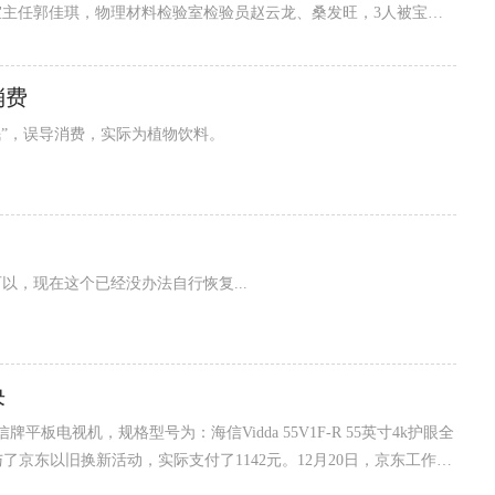
验室主任郭佳琪，物理材料检验室检验员赵云龙、桑发旺，3人被宝鸡
成团伙，在新冠疫情防护用品医用防护服检测中收受企业贿赂，篡改
或开除并移送司法部门。陕西市场局纪检组领导康红组长在以案促改
消费
年多时间，涉及企业30多家，收受贿赂50多万。时间长，涉及面
眠”，误导消费，实际为植物饮料。
前也可以，现在这个已经没办法自行恢复...
决
，规格型号为：海信Vidda 55V1F-R 55英寸4k护眼全
。当时参与了京东以旧换新活动，实际支付了1142元。12月20日，京东工作人