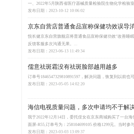
一、2022年5月陕西省医疗器械质量检验院生物化学检
发布日期：2023-10-12 10:06:02
市渭滨区纪委立案调查，11月1日结案。调查发现3人组
检测数据，调换样品，出具虚假报告。3人分别被“双开”
京东自营店普通食品宣称保健功效误导
大会上介绍了案件相关内容，纪委调查发现该团伙作案近2
广...
悦长健京东自营旗舰店将普通食品宣称保健功效“改善睡
反馈客服多次沟通无果。...
发布日期：2023-06-13 11:49:34
儒意祛斑霜没有祛斑脸部越用越多
订单号1846547329810891597，解决问题，恢复到以
发布日期：2023-05-05 14:02:20
海信电视质量问题，多次申请均不于解
我于2022年12月14日，委托侄女在京东商城购买了一台海信牌平板电视机
面屏-R55,订单号为：258104699105.价格1299元
发布日期：2023-03-03 13:09:37
员通过物流将电视机送至我家中正常使用。