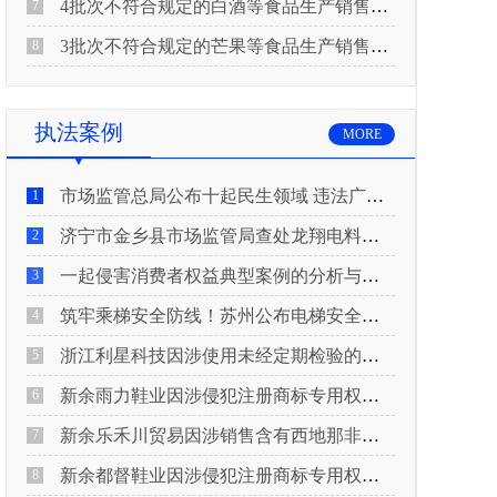
4批次不符合规定的白酒等食品生产销售企业被重庆市市场监督管理局通告！
7
3批次不符合规定的芒果等食品生产销售企业被长治市屯留区市场监督管理局公告！
8
执法案例
MORE
市场监管总局公布十起民生领域 违法广告典型案例
1
济宁市金乡县市场监管局查处龙翔电料批发部非法销售电线电缆案
2
一起侵害消费者权益典型案例的分析与启示
3
筑牢乘梯安全防线！苏州公布电梯安全领域典型案例
4
浙江利星科技因涉使用未经定期检验的压力管道被查
5
新余雨力鞋业因涉侵犯注册商标专用权被查
6
新余乐禾川贸易因涉销售含有西地那非的保健食品被查
7
新余都督鞋业因涉侵犯注册商标专用权被查
8