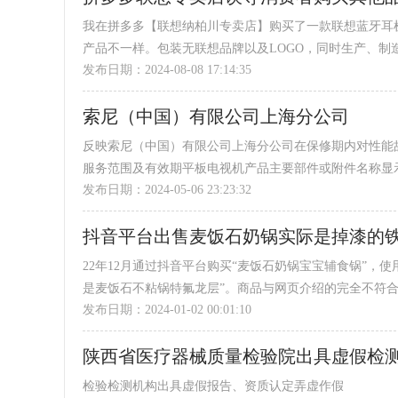
铺售假。随后，我与...
我在拼多多【联想纳柏川专卖店】购买了一款联想蓝牙耳
产品不一样。包装无联想品牌以及LOGO，同时生产、制
发布日期：2024-08-08 17:14:35
想售后电话客服回答是‘异能者售后’）。 【联想纳柏川专卖店】既然是专卖店应该就是专门售卖联想品牌的产品，然而实际
确是在借联想的品牌影响力来误导我购买了其他品牌的产品
索尼（中国）有限公司上海分公司
反映索尼（中国）有限公司上海分公司在保修期内对性能
服务范围及有效期平板电视机产品主要部件或附件名称显
发布日期：2024-05-06 23:23:32
公司上海分公司购买并于2024年2月8日激活正常使用的
到9点28分的时候突然有黑点，才到屏幕前查看，居然屏
抖音平台出售麦饭石奶锅实际是掉漆的
点28分看到黑点与线条，没有小朋友在家，都在安静的坐在沙
22年12月通过抖音平台购买“麦饭石奶锅宝宝辅食锅”，
是麦饭石不粘锅特氟龙层”。商品与网页介绍的完全不符合
发布日期：2024-01-02 00:01:10
服表示只要商家的锅含有一小粒麦饭石就不是假货。涂漆
子做饭，简直就是慢性谋杀幼小的生命。借此希望能抖音平
陕西省医疗器械质量检验院出具虚假检
检验检测机构出具虚假报告、资质认定弄虚作假