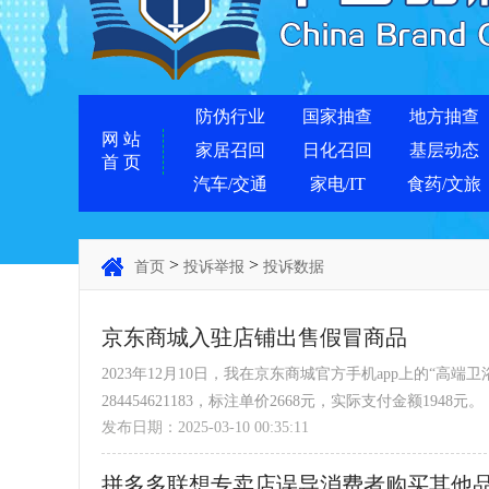
防伪行业
国家抽查
地方抽查
网 站
家居召回
日化召回
基层动态
首 页
汽车/交通
家电/IT
食药/文旅
>
>
首页
投诉举报
投诉数据
京东商城入驻店铺出售假冒商品
2023年12月10日，我在京东商城官方手机app上的“高端
284454621183，标注单价2668元，实际支付金额1948元。
发布日期：2025-03-10 00:35:11
2024年2月23日，申请开发票未果。
2024年8月26日，智能马桶角阀漏水，导致楼下渗水
拼多多联想专卖店误导消费者购买其他
发现订单快照中标题文字、详情页和图片中均标注“九牧”“