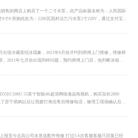
水泵机电销售的网店上购买了一个二寸水泵，此产品标题名称为：人民国际
，通过支付宝付
1年4月出现冷藏室结冰现象，2021年6月份才约到师傅上门维修，维修师
。2021年七月份出现同样问题，预约师傅上门后，他判断冰箱冷
1年8月份冰箱还是出现同样的结冰问题。2021年9月份预约师傅上
份冰箱回来后，使用至2022年3-7月份不定时出现冰箱异响，制冷效
5EC500U 55英寸智能4K超清网络液晶电视机，购买实价2899
，联系了苏宁易购以后让我拨打海信售后维修电话，修理工现场确认后告
维修人员同时还告知，这款机型屏幕确实很容易坏，返修率很高，
以不建议换。后来我又联系了海信售后，被告知已过保修期，只能
修上报至今志高公司未发送配件维修.打过5-6次客服客服只回复已经