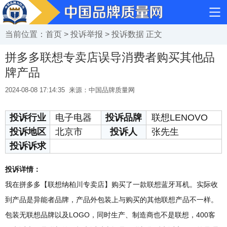
当前位置：
首页
>
投诉举报
>
投诉数据
正文
拼多多联想专卖店误导消费者购买其他品
牌产品
2024-08-08 17:14:35
来源：中国品牌质量网
投诉行业
电子电器
投诉品牌
联想LENOVO
投诉地区
北京市
投诉人
张先生
投诉诉求
投诉详情：
我在拼多多【联想纳柏川专卖店】购买了一款联想蓝牙耳机。实际收
到产品是异能者品牌，产品外包装上与购买的其他联想产品不一样。
包装无联想品牌以及LOGO，同时生产、制造商也不是联想，400客