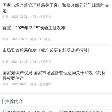
国家市场监督管理总局关于废止和修改部分部门规章的决
定
时间：2025-03-31
栏目：
总局发布
官宣！2025年“3·15”晚会主题发布
时间：2025-03-14
栏目：
315曝光
市场监管总局印发《标准必要专利反垄断指引》
时间：2024-11-13
栏目：
总局发布
国家知识产权局 国家市场监督管理总局关于印发《商标
侵权案件违
时间：2024-10-30
栏目：
总局发布
推荐内容