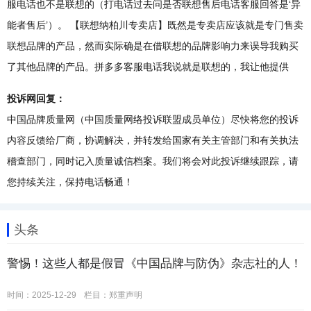
服电话也不是联想的（打电话过去问是否联想售后电话客服回答是‘异
能者售后’）。 【联想纳柏川专卖店】既然是专卖店应该就是专门售卖
联想品牌的产品，然而实际确是在借联想的品牌影响力来误导我购买
了其他品牌的产品。拼多多客服电话我说就是联想的，我让他提供
投诉网回复：
中国品牌质量网（中国质量网络投诉联盟成员单位）尽快将您的投诉
内容反馈给厂商，协调解决，并转发给国家有关主管部门和有关执法
稽查部门，同时记入质量诚信档案。我们将会对此投诉继续跟踪，请
您持续关注，保持电话畅通！
头条
警惕！这些人都是假冒《中国品牌与防伪》杂志社的人！
时间：2025-12-29
栏目：
郑重声明