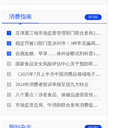
消费指南
MORE
京津冀三地市场监督管理部门联合发布2026年春节期间消费提示
1
稳定币被13部门坚决叫停！3种常见骗局“套路”曝光
2
自测血糖、早孕……体外诊断试剂科普10问来了！建议收藏
3
国家食品安全风险评估中心关于预防即食真空包装肉制品肉毒中毒的风险提示
4
《2025年7月上半月中国消费品领域电子电器行业产品质量投诉分析报告》
5
2024年消费者投诉举报呈现九大特点
6
八个重点！涉老食品、保健品虚假宣传识别技巧
7
市场监管总局、中消协联合发布消费提示：关注检测报告：果蔬安全的“通行证”
8
期刊杂志
MORE