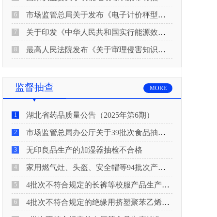
市场监管总局关于发布《电子计价秤型式评价大纲（试行）》《电子计价秤检定规程（试行）》的公告
6
关于印发《中华人民共和国实行能源效率标识的产品目录(2026年版)》及相关实施规则的通知(发改环资规〔2026〕550号)
7
最高人民法院发布《关于审理侵害知识产权民事纠纷案件适用惩罚性赔偿的解释》
8
监督抽查
MORE
湖北省药品质量公告（2025年第6期）
1
市场监管总局办公厅关于39批次食品抽检不合格情况的通报
2
无印良品生产的加湿器抽检不合格
3
家用燃气灶、头盔、安全帽等94批次产品抽查不合格！
4
4批次不符合规定的长裤等校服产品生产销售企业被济南市市场监管局通报！
5
4批次不符合规定的绝缘用挤塑聚苯乙烯泡沫板（XPS）等产品生产销售企业被广元市市场监督管理局通报！
6