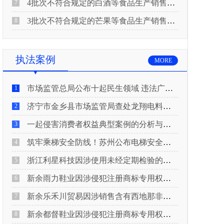
4批次不符合规定的白酒等食品生产销售企业被重庆市市场监督管理局通告！
7
3批次不符合规定的芒果等食品生产销售企业被长治市屯留区市场监督管理局公告！
8
执法案例
MORE
市场监管总局公布十起民生领域 违法广告典型案例
1
济宁市金乡县市场监管局查处龙翔电料批发部非法销售电线电缆案
2
一起侵害消费者权益典型案例的分析与启示
3
筑牢乘梯安全防线！苏州公布电梯安全领域典型案例
4
浙江利星科技因涉使用未经定期检验的压力管道被查
5
新余雨力鞋业因涉侵犯注册商标专用权被查
6
新余乐禾川贸易因涉销售含有西地那非的保健食品被查
7
新余都督鞋业因涉侵犯注册商标专用权被查
8