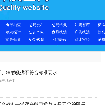
食品抽查
总局发布
总局答复
法规智库
标
执法探讨
知识产权
食品执法
广告执法
综
家居/日化
互金/教育
315曝光
对比实验
消
压、辐射骚扰不符合标准要求
准要求...
符合标准要求存在触电危及人身安全的隐患