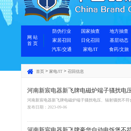
防伪行业
国家抽查
地方抽查
网 站
家居召回
日化召回
基层动态
首 页
汽车/交通
家电/IT
食药/文旅
>
>
首页
家电/IT
召回信息
河南新宸电器新飞牌电磁炉端子骚扰电
河南新宸电器新飞牌电磁炉端子骚扰电压、辐射骚扰不符合标
发布日期：2023-09-06
河南新宸电器新飞牌豪华自动电饭煲不