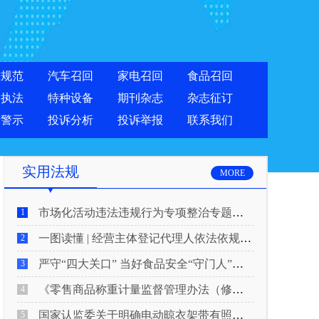
准规范
汽车召回
家电召回
食品召回
合执法
特种设备
期刊杂志
杂志征订
费警示
投诉分析
投诉举报
联系我们
实用法规
MORE
市场化活动违法违规行为专项整治专题新闻发布会实录
1
一图读懂 | 经营主体登记代理人依法依规履行反洗钱义务
2
严守“四大关口” 当好食品安全“守门人”！5月20日起，网络食品销售新规正式实施
3
《零售商品称重计量监督管理办法（修正草案征求意见稿）》公开征求意见
4
国家认监委关于明确电动晾衣架带有照明功能的产品强制性产品认证要求的公告
5