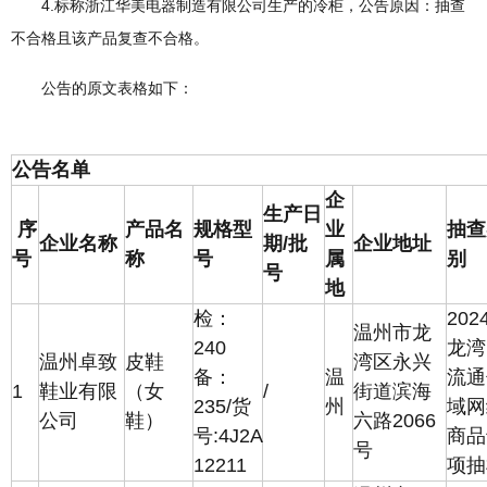
4.标称浙江华美电器制造有限公司生产的冷柜，公告原因：抽查
不合格且该产品复查不合格。
公告的原文表格如下：
公告名单
企
生产日
序
产品名
规格型
业
抽查
企业名称
期/批
企业地址
号
称
号
属
别
号
地
检：
202
温州市龙
240
龙湾
温州卓致
皮鞋
湾区永兴
备：
温
流通
1
鞋业有限
（女
/
街道滨海
235/货
州
域网
公司
鞋）
六路2066
号:4J2A
商品
号
12211
项抽