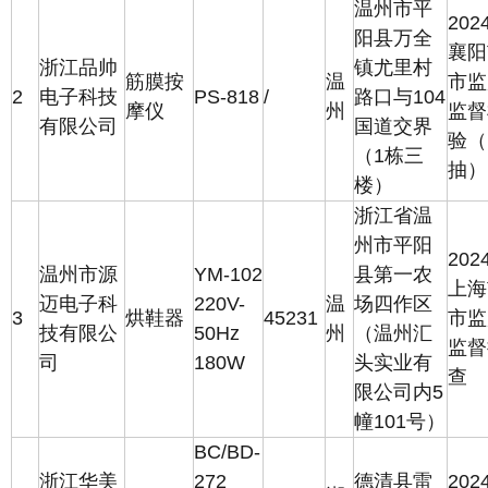
温州市平
202
阳县万全
襄阳
浙江品帅
镇尤里村
筋膜按
温
市监
2
电子科技
PS-818
/
路口与104
摩仪
州
监督
有限公司
国道交界
验（
（1栋三
抽）
楼）
浙江省温
州市平阳
202
温州市源
YM-102
县第一农
上海
迈电子科
220V-
温
场四作区
3
烘鞋器
45231
市监
技有限公
50Hz
州
（温州汇
监督
司
180W
头实业有
查
限公司内5
幢101号）
BC/BD-
浙江华美
272
德清县雷
202