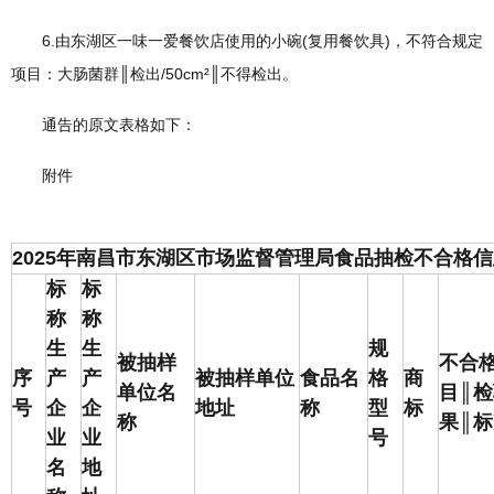
6.由东湖区一味一爱餐饮店使用的小碗(复用餐饮具)，不符合规定
项目：大肠菌群║检出/50cm²║不得检出。
通告的原文表格如下：
附件
2025年南昌市东湖区市场监督管理局食品抽检不合格
标
标
称
称
生
生
规
被抽样
不合
序
产
产
被抽样单位
食品名
格
商
单位名
目║
号
企
企
地址
称
型
标
称
果║
业
业
号
名
地