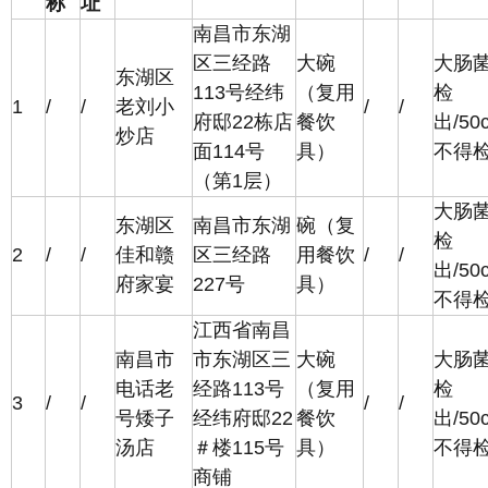
称
址
南昌市东湖
区三经路
大碗
大肠
东湖区
113号经纬
（复用
检
1
/
/
老刘小
/
/
府邸22栋店
餐饮
出/50
炒店
面114号
具）
不得
（第1层）
大肠
东湖区
南昌市东湖
碗（复
检
2
/
/
佳和赣
区三经路
用餐饮
/
/
出/50
府家宴
227号
具）
不得
江西省南昌
南昌市
市东湖区三
大碗
大肠
电话老
经路113号
（复用
检
3
/
/
/
/
号矮子
经纬府邸22
餐饮
出/50
汤店
＃楼115号
具）
不得
商铺