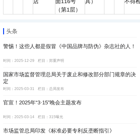
店
面116号
具）
不得
（第1层）
头条
警惕！这些人都是假冒《中国品牌与防伪》杂志社的人！
时间：2025-12-29
栏目：
郑重声明
国家市场监督管理总局关于废止和修改部分部门规章的决
定
时间：2025-03-31
栏目：
总局发布
官宣！2025年“3·15”晚会主题发布
时间：2025-03-14
栏目：
315曝光
市场监管总局印发《标准必要专利反垄断指引》