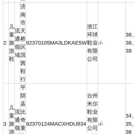
济
南
市
儿
浙江
流
天
童
环球
38
通
桥
2
旅
92370105MA3LDKAE5W
鞋业
-/-
38
领
区
游
有限
39
域
淇
鞋
公司
茜
鞋
行
平
阴
台州
县
米尔
儿
流
比
鞋业
童
34
通
奇
有限
3
旅
92370124MACXHDU834
-/-
35
领
童
公司
游
36