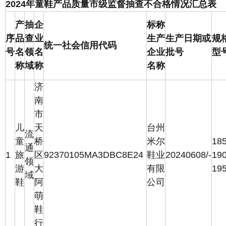
2024年童鞋产品质量市级监督抽查不合格情况汇总表
产
抽
企
标称
序
品
查
业
生产
生产日期或
规
统一社会信用代码
号
名
领
名
企业
批号
型
称
域
称
名称
济
南
市
儿
天
台州
流
童
桥
米尔
18
通
1
旅
区
92370105MA3DBC8E24
鞋业
20240608/-
19
领
游
大
有限
19
域
鞋
阿
公司
萌
鞋
行