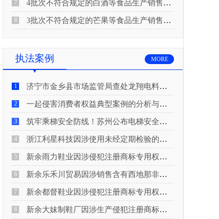
4批次不符合规定的白酒等食品生产销售企业被重庆市市场监督管理局通告！
7
3批次不符合规定的芒果等食品生产销售企业被长治市屯留区市场监督管理局公告！
8
执法案例
MORE
济宁市金乡县市场监管局查处龙翔电料批发部非法销售电线电缆案
1
一起侵害消费者权益典型案例的分析与启示
2
筑牢乘梯安全防线！苏州公布电梯安全领域典型案例
3
浙江利星科技因涉使用未经定期检验的压力管道被查
4
新余雨力鞋业因涉侵犯注册商标专用权被查
5
新余乐禾川贸易因涉销售含有西地那非的保健食品被查
6
新余都督鞋业因涉侵犯注册商标专用权被查
7
新余大妹制鞋厂因涉生产侵犯注册商标专用权的产品被查
8