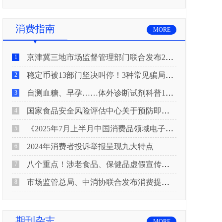
消费指南
MORE
京津冀三地市场监督管理部门联合发布2026年春节期间消费提示
1
稳定币被13部门坚决叫停！3种常见骗局“套路”曝光
2
自测血糖、早孕……体外诊断试剂科普10问来了！建议收藏
3
国家食品安全风险评估中心关于预防即食真空包装肉制品肉毒中毒的风险提示
4
《2025年7月上半月中国消费品领域电子电器行业产品质量投诉分析报告》
5
2024年消费者投诉举报呈现九大特点
6
八个重点！涉老食品、保健品虚假宣传识别技巧
7
市场监管总局、中消协联合发布消费提示：关注检测报告：果蔬安全的“通行证”
8
期刊杂志
MORE