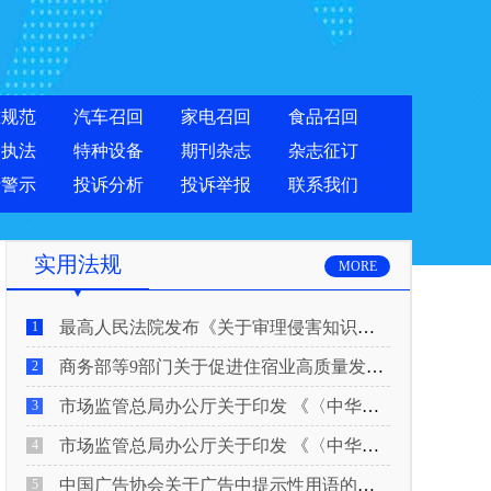
准规范
汽车召回
家电召回
食品召回
合执法
特种设备
期刊杂志
杂志征订
费警示
投诉分析
投诉举报
联系我们
实用法规
MORE
最高人民法院发布《关于审理侵害知识产权民事纠纷案件适用惩罚性赔偿的解释》
1
商务部等9部门关于促进住宿业高质量发展的指导意见
2
市场监管总局办公厅关于印发 《〈中华人民共和国广告法〉适用问题 执法指南（二）》的通知
3
市场监管总局办公厅关于印发 《〈中华人民共和国广告法〉适用问题 执法指南（一）》的通知
4
中国广告协会关于广告中提示性用语的合规风险提示
5