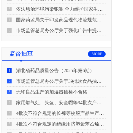
依法惩治环境污染犯罪 全力维护国家生态安全 “两高”公布《关于修改〈最高人民法院、最高人民检察院关于办理环境污染刑事案件适用法律若干问题的解释〉的决定》
6
国家药监局关于印发药品现代物流规范化建设指导意见的通知
7
市场监管总局办公厅关于强化广告中提示性用语监管工作的通知
8
监督抽查
MORE
湖北省药品质量公告（2025年第6期）
1
市场监管总局办公厅关于39批次食品抽检不合格情况的通报
2
无印良品生产的加湿器抽检不合格
3
家用燃气灶、头盔、安全帽等94批次产品抽查不合格！
4
4批次不符合规定的长裤等校服产品生产销售企业被济南市市场监管局通报！
5
4批次不符合规定的绝缘用挤塑聚苯乙烯泡沫板（XPS）等产品生产销售企业被广元市市场监督管理局通报！
6