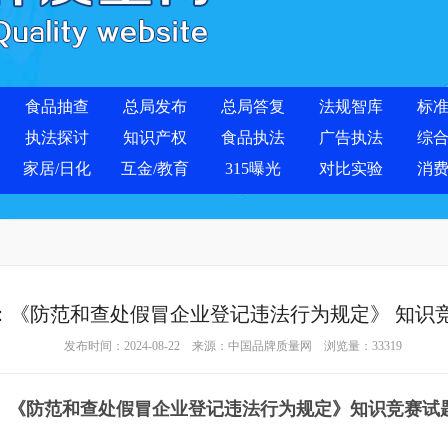
食品抽查
总局发布
总局答复
法规智库
标
执法探讨
知识产权
食品执法
广告执法
综
家居/日化
互金/教育
315曝光
对比实验
消
：《防范和查处假冒企业登记违法行为规定》 知识
发布时间：2024-08-22 来源：
中国品牌质量网
浏览量：
33319
《防范和查处假冒企业登记违法行为规定》知识竞赛试