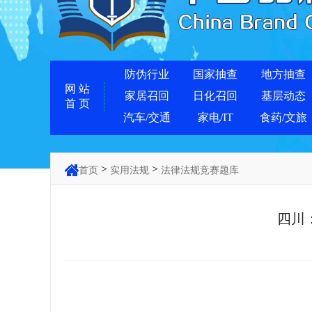
防伪行业
国家抽查
地方抽查
网 站
家居召回
日化召回
基层动态
首 页
汽车/交通
家电/IT
食药/文旅
>
>
首页
实用法规
法律法规竞赛题库
四川