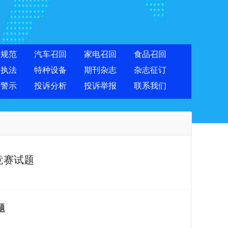
准规范
汽车召回
家电召回
食品召回
合执法
特种设备
期刊杂志
杂志征订
费警示
投诉分析
投诉举报
联系我们
竞赛试题
题