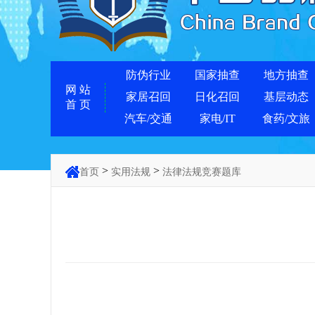
防伪行业
国家抽查
地方抽查
网 站
家居召回
日化召回
基层动态
首 页
汽车/交通
家电/IT
食药/文旅
>
>
首页
实用法规
法律法规竞赛题库