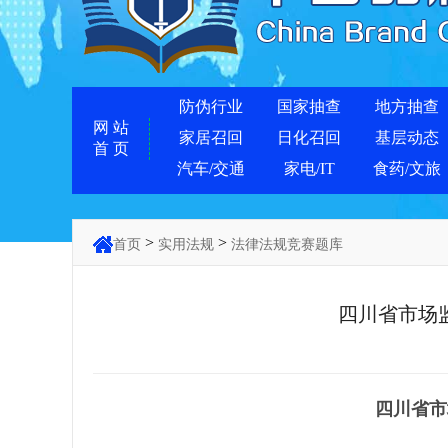
防伪行业
国家抽查
地方抽查
网 站
家居召回
日化召回
基层动态
首 页
汽车/交通
家电/IT
食药/文旅
>
>
首页
实用法规
法律法规竞赛题库
四川省市场
四川省市