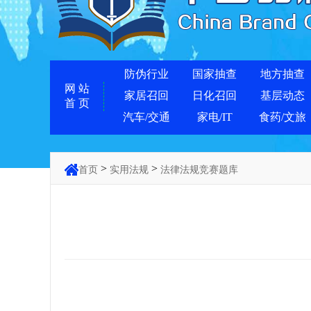
防伪行业
国家抽查
地方抽查
网 站
家居召回
日化召回
基层动态
首 页
汽车/交通
家电/IT
食药/文旅
>
>
首页
实用法规
法律法规竞赛题库