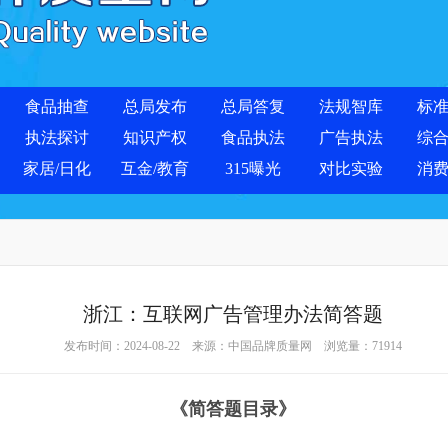
食品抽查
总局发布
总局答复
法规智库
标
执法探讨
知识产权
食品执法
广告执法
综
家居/日化
互金/教育
315曝光
对比实验
消
浙江：互联网广告管理办法简答题
发布时间：2024-08-22 来源：
中国品牌质量网
浏览量：
71914
《简答题目录》