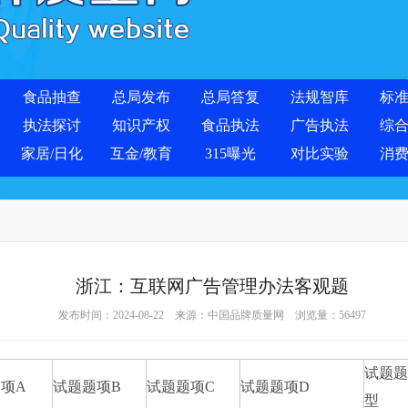
食品抽查
总局发布
总局答复
法规智库
标
执法探讨
知识产权
食品执法
广告执法
综
家居/日化
互金/教育
315曝光
对比实验
消
浙江：互联网广告管理办法客观题
发布时间：2024-08-22 来源：
中国品牌质量网
浏览量：
56497
试题题
项A
试题题项B
试题题项C
试题题项D
型