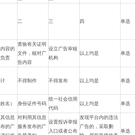
二
三
四
单选
查验有关证明
告内容的
设立广告审核
文件，核对广
以上均是
单选
性负责
机构
告内容
设计
不得制作
不得发布
以上均是
单选
统一社会信用
（姓名）
身份证件号码
以上均是
单选
代码
用其信息
对利用其信息
发现平台内的违法
设置投诉举报
发布的广
服务发布的广
广告的，采取删
入口或者公布
单选