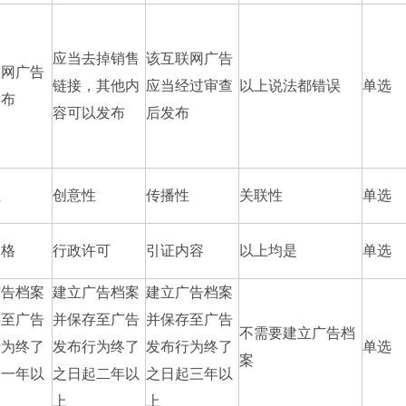
应当去掉销售
该互联网广告
联网广告
链接，其他内
应当经过审查
以上说法都错误
单选
发布
容可以发布
后发布
性
创意性
传播性
关联性
单选
资格
行政许可
引证内容
以上均是
单选
广告档案
建立广告档案
建立广告档案
存至广告
并保存至广告
并保存至广告
不需要建立广告档
行为终了
发布行为终了
发布行为终了
单选
案
起一年以
之日起二年以
之日起三年以
上
上