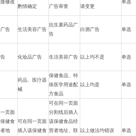
直接修改
单选
酌情确定
广告审查
请变更
抗生素药品广
计广告
生活美容广告
白酒广告
单选
告
广告
化妆品广告
生活美容广告
以上均不是
单选
保健食品、特
药品、医疗器
殊医学用途配
以上均是
单选
械
方食品
可在同一页面
同一页面
分割线后插入
该保健食
可在同一页面
该保健食品经
营者地
插入该保健食
营者地址、联
以上做法均错误
单选