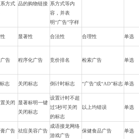
联系方式
品的购物链接
系方式等内
容
容，并表
明“广告”字样
别性
显著性
合法性
合理性
单选
网广告
程序化广告
竞价排名
检索广告
单选
”标志
关闭标志
倒计时标志
“广告”或“AD”标志
单选
设置计时不超
设置关闭
显著标明一键
过5秒可关闭
以上均错误
单选
关闭标志
的标志
成语接龙网络
牙膏广告
祛痘美容广告
保健食品广告
单选
游戏广告