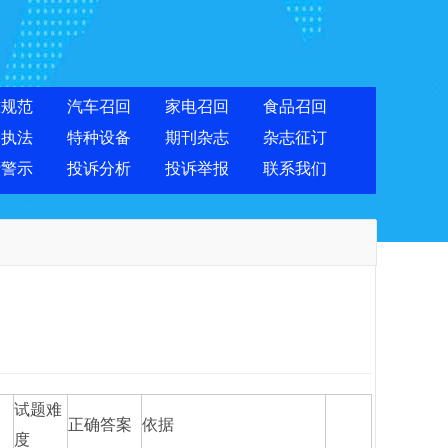
准规范
汽车召回
家电召回
食品召回
合执法
特种设备
期刊杂志
杂志征订
费警示
投诉分析
投诉举报
联系我们
试题难
正确答案
依据
度