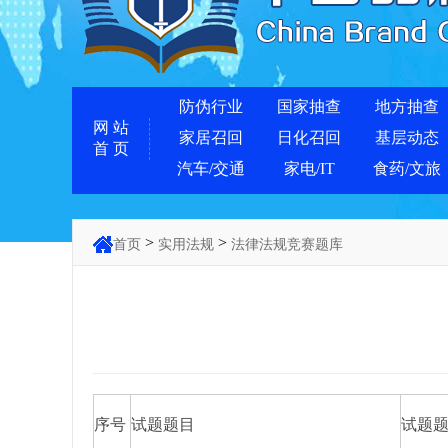
防伪行业
国家抽查
地方抽查
网 站
家居召回
日化召回
基层动态
首 页
汽车/交通
家电/IT
食药/文旅
>
>
首页
实用法规
法律法规竞赛题库
序号
试题题目
试题题