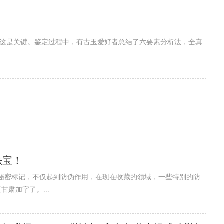
环保等特点，同时具有良好的印刷性能和机械加工性能。因此，被
法宝！
密标记，不仅起到防伪作用，在现在收藏的领域，一些特别的防
肃加字了。...