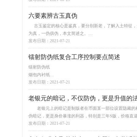
六要素辨古玉真伪
古玉鉴定的核心是鉴真，要分别新老，了解入土特征，这是关键。鉴定过程中，有古玉爱好者总结了六要素分析法，全真
为真，一伪俱伪，本文简述之。
发布日期：2021-07-21
1．材料
高古玉多为就地取材，...
镭射防伪纸复合工序控制要点简述
镭射防伪纸
烟包内衬纸
发布日期：2021-07-21
镭射防伪纸具有防伪性能好、光泽度好、平滑度高和美观
广泛应用于烟、酒、茶...
老银元的暗记，不仅防伪，更是升值的
老银元上的暗记是制版者在币面某一部位设置隐藏的秘
伪暗记，更是身价暴涨的利器，特别是三年S版，价格直逼甘
发布日期：2021-07-21