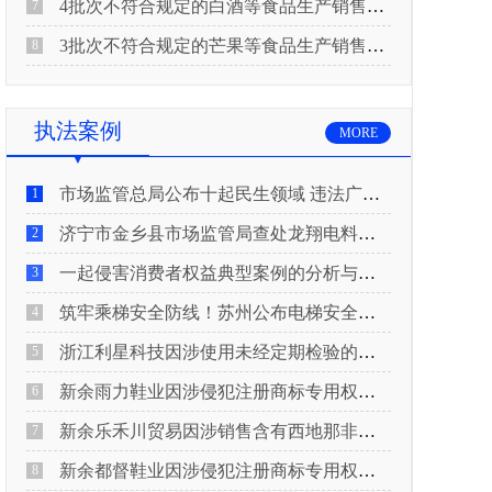
4批次不符合规定的白酒等食品生产销售企业被重庆市市场监督管理局通告！
7
3批次不符合规定的芒果等食品生产销售企业被长治市屯留区市场监督管理局公告！
8
执法案例
MORE
市场监管总局公布十起民生领域 违法广告典型案例
1
济宁市金乡县市场监管局查处龙翔电料批发部非法销售电线电缆案
2
一起侵害消费者权益典型案例的分析与启示
3
筑牢乘梯安全防线！苏州公布电梯安全领域典型案例
4
浙江利星科技因涉使用未经定期检验的压力管道被查
5
新余雨力鞋业因涉侵犯注册商标专用权被查
6
新余乐禾川贸易因涉销售含有西地那非的保健食品被查
7
新余都督鞋业因涉侵犯注册商标专用权被查
8