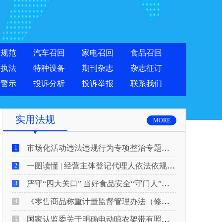
准规范
汽车召回
家电召回
食品召回
合执法
特种设备
期刊杂志
杂志征订
费警示
投诉分析
投诉举报
联系我们
实用法规
MORE
市场化活动违法违规行为专项整治专题新闻发布会实录
1
一图读懂 | 经营主体登记代理人依法依规履行反洗钱义务
2
严守“四大关口” 当好食品安全“守门人”！5月20日起，网络食品销售新规正式实施
3
《零售商品称重计量监督管理办法（修正草案征求意见稿）》公开征求意见
4
国家认监委关于明确电动晾衣架带有照明功能的产品强制性产品认证要求的公告
5