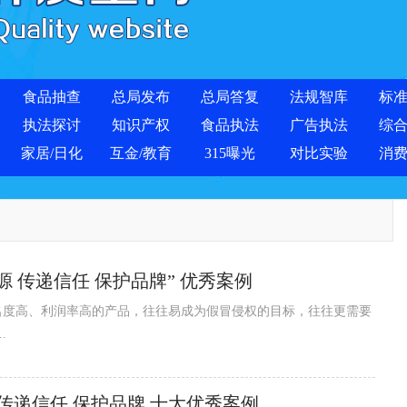
食品抽查
总局发布
总局答复
法规智库
标
执法探讨
知识产权
食品执法
广告执法
综
家居/日化
互金/教育
315曝光
对比实验
消
源 传递信任 保护品牌” 优秀案例
.
 传递信任 保护品牌 十大优秀案例