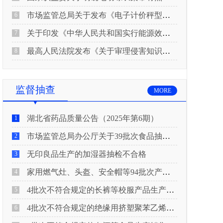
市场监管总局关于发布《电子计价秤型式评价大纲（试行）》《电子计价秤检定规程（试行）》的公告
6
关于印发《中华人民共和国实行能源效率标识的产品目录(2026年版)》及相关实施规则的通知(发改环资规〔2026〕550号)
7
最高人民法院发布《关于审理侵害知识产权民事纠纷案件适用惩罚性赔偿的解释》
8
监督抽查
MORE
湖北省药品质量公告（2025年第6期）
1
市场监管总局办公厅关于39批次食品抽检不合格情况的通报
2
无印良品生产的加湿器抽检不合格
3
家用燃气灶、头盔、安全帽等94批次产品抽查不合格！
4
4批次不符合规定的长裤等校服产品生产销售企业被济南市市场监管局通报！
5
4批次不符合规定的绝缘用挤塑聚苯乙烯泡沫板（XPS）等产品生产销售企业被广元市市场监督管理局通报！
6