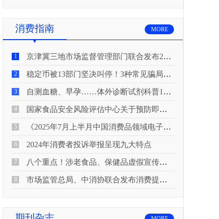
消费指南
MORE
京津冀三地市场监督管理部门联合发布2026年春节期间消费提示
1
稳定币被13部门坚决叫停！3种常见骗局“套路”曝光
2
自测血糖、早孕……体外诊断试剂科普10问来了！建议收藏
3
国家食品安全风险评估中心关于预防即食真空包装肉制品肉毒中毒的风险提示
4
《2025年7月上半月中国消费品领域电子电器行业产品质量投诉分析报告》
5
2024年消费者投诉举报呈现九大特点
6
八个重点！涉老食品、保健品虚假宣传识别技巧
7
市场监管总局、中消协联合发布消费提示：关注检测报告：果蔬安全的“通行证”
8
期刊杂志
MORE