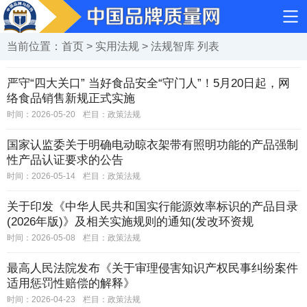
当前位置：
首页
>
实用法规
>
法规智库
列表
严守“四大关口” 当好食品安全“守门人”！5月20日起，网
络食品销售新规正式实施
时间：2026-05-20
栏目：
政策法规
国家认监委关于明确电动晾衣架带有照明功能的产品强制
性产品认证要求的公告
时间：2026-05-14
栏目：
政策法规
关于印发《中华人民共和国实行能源效率标识的产品目录
(2026年版)》及相关实施规则的通知(发改环资规
〔2026〕550号)
时间：2026-05-08
栏目：
政策法规
最高人民法院发布《关于审理侵害知识产权民事纠纷案件
适用惩罚性赔偿的解释》
时间：2026-04-23
栏目：
政策法规