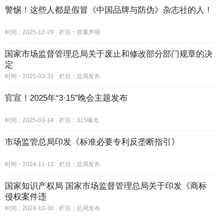
警惕！这些人都是假冒《中国品牌与防伪》杂志社的人！
时间：2025-12-29
栏目：
郑重声明
国家市场监督管理总局关于废止和修改部分部门规章的决
定
时间：2025-03-31
栏目：
总局发布
官宣！2025年“3·15”晚会主题发布
时间：2025-03-14
栏目：
315曝光
市场监管总局印发《标准必要专利反垄断指引》
时间：2024-11-13
栏目：
总局发布
国家知识产权局 国家市场监督管理总局关于印发《商标
侵权案件违
时间：2024-10-30
栏目：
总局发布