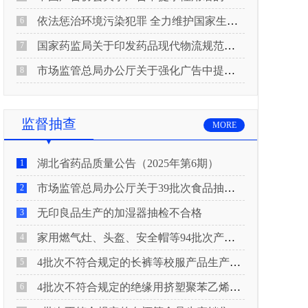
依法惩治环境污染犯罪 全力维护国家生态安全 “两高”公布《关于修改〈最高人民法院、最高人民检察院关于办理环境污染刑事案件适用法律若干问题的解释〉的决定》
6
国家药监局关于印发药品现代物流规范化建设指导意见的通知
7
市场监管总局办公厅关于强化广告中提示性用语监管工作的通知
8
监督抽查
MORE
湖北省药品质量公告（2025年第6期）
1
市场监管总局办公厅关于39批次食品抽检不合格情况的通报
2
无印良品生产的加湿器抽检不合格
3
家用燃气灶、头盔、安全帽等94批次产品抽查不合格！
4
4批次不符合规定的长裤等校服产品生产销售企业被济南市市场监管局通报！
5
4批次不符合规定的绝缘用挤塑聚苯乙烯泡沫板（XPS）等产品生产销售企业被广元市市场监督管理局通报！
6