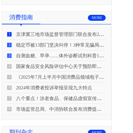
消费指南
MORE
京津冀三地市场监督管理部门联合发布2026年春节期间消费提示
1
稳定币被13部门坚决叫停！3种常见骗局“套路”曝光
2
自测血糖、早孕……体外诊断试剂科普10问来了！建议收藏
3
国家食品安全风险评估中心关于预防即食真空包装肉制品肉毒中毒的风险提示
4
《2025年7月上半月中国消费品领域电子电器行业产品质量投诉分析报告》
5
2024年消费者投诉举报呈现九大特点
6
八个重点！涉老食品、保健品虚假宣传识别技巧
7
市场监管总局、中消协联合发布消费提示：关注检测报告：果蔬安全的“通行证”
8
期刊杂志
MORE