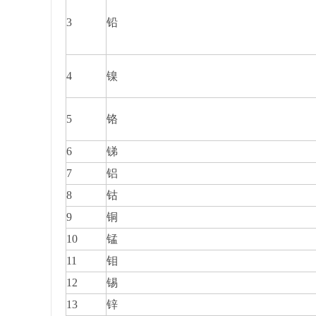
3
铅
4
镍
5
铬
6
锑
7
铝
8
钴
9
铜
10
锰
11
钼
12
锡
13
锌