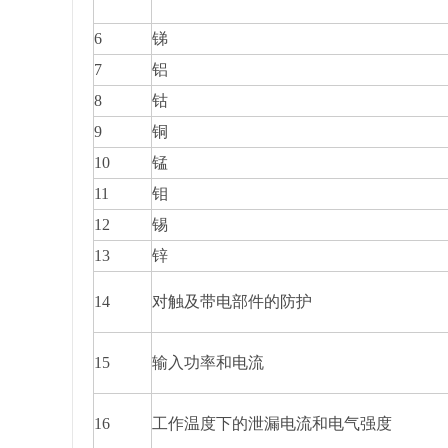
6
锑
7
铝
8
钴
9
铜
10
锰
11
钼
12
锡
13
锌
14
对触及带电部件的防护
15
输入功率和电流
16
工作温度下的泄漏电流和电气强度