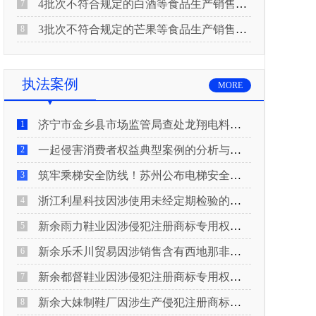
4批次不符合规定的白酒等食品生产销售企业被重庆市市场监督管理局通告！
7
3批次不符合规定的芒果等食品生产销售企业被长治市屯留区市场监督管理局公告！
8
执法案例
MORE
济宁市金乡县市场监管局查处龙翔电料批发部非法销售电线电缆案
1
一起侵害消费者权益典型案例的分析与启示
2
筑牢乘梯安全防线！苏州公布电梯安全领域典型案例
3
浙江利星科技因涉使用未经定期检验的压力管道被查
4
新余雨力鞋业因涉侵犯注册商标专用权被查
5
新余乐禾川贸易因涉销售含有西地那非的保健食品被查
6
新余都督鞋业因涉侵犯注册商标专用权被查
7
新余大妹制鞋厂因涉生产侵犯注册商标专用权的产品被查
8