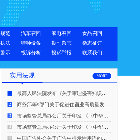
准规范
汽车召回
家电召回
食品召回
合执法
特种设备
期刊杂志
杂志征订
费警示
投诉分析
投诉举报
联系我们
实用法规
MORE
最高人民法院发布《关于审理侵害知识产权民事纠纷案件适用惩罚性赔偿的解释》
1
商务部等9部门关于促进住宿业高质量发展的指导意见
2
市场监管总局办公厅关于印发 《〈中华人民共和国广告法〉适用问题 执法指南（二）》的通知
3
市场监管总局办公厅关于印发 《〈中华人民共和国广告法〉适用问题 执法指南（一）》的通知
4
中国广告协会关于广告中提示性用语的合规风险提示
5