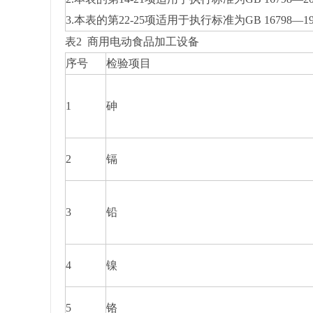
3.本表的第22-25项适用于执行标准为GB 16798—1
表2 商用电动食品加工设备
序号
检验项目
1
砷
2
镉
3
铅
4
镍
5
铬