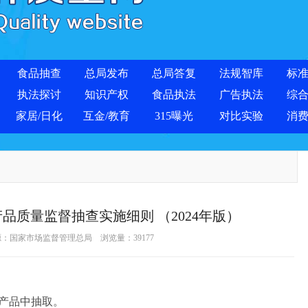
食品抽查
总局发布
总局答复
法规智库
标
执法探讨
知识产权
食品执法
广告执法
综
家居/日化
互金/教育
315曝光
对比实验
消
质量监督抽查实施细则 （2024年版）
源：
国家市场监督管理总局
浏览量：
39177
产品中抽取。