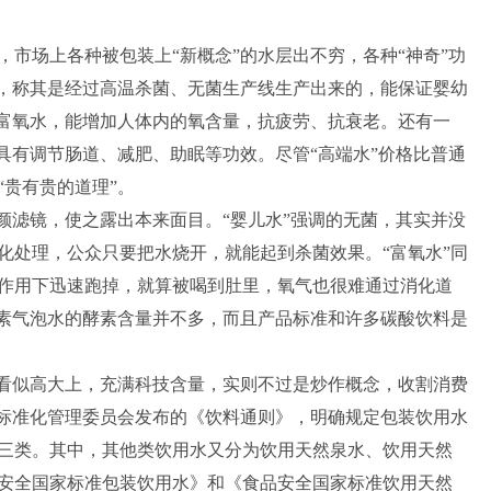
场上各种被包装上“新概念”的水层出不穷，各种“神奇”功
”，称其是经过高温杀菌、无菌生产线生产出来的，能保证婴幼
用富氧水，能增加人体内的氧含量，抗疲劳、抗衰老。还有一
具有调节肠道、减肥、助眠等功效。尽管“高端水”价格比普通
贵有贵的道理”。
滤镜，使之露出本来面目。“婴儿水”强调的无菌，其实并没
化处理，公众只要把水烧开，就能起到杀菌效果。“富氧水”同
作用下迅速跑掉，就算被喝到肚里，氧气也很难通过消化道
酵素气泡水的酵素含量并不多，而且产品标准和许多碳酸饮料是
看似高大上，充满科技含量，实则不过是炒作概念，收割消费
家标准化管理委员会发布的《饮料通则》，明确规定包装饮用水
三类。其中，其他类饮用水又分为饮用天然泉水、饮用天然
安全国家标准包装饮用水》和《食品安全国家标准饮用天然