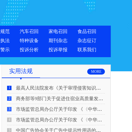
准规范
汽车召回
家电召回
食品召回
合执法
特种设备
期刊杂志
杂志征订
费警示
投诉分析
投诉举报
联系我们
实用法规
MORE
最高人民法院发布《关于审理侵害知识产权民事纠纷案件适用惩罚性赔偿的解释》
1
商务部等9部门关于促进住宿业高质量发展的指导意见
2
市场监管总局办公厅关于印发 《〈中华人民共和国广告法〉适用问题 执法指南（二）》的通知
3
市场监管总局办公厅关于印发 《〈中华人民共和国广告法〉适用问题 执法指南（一）》的通知
4
中国广告协会关于广告中提示性用语的合规风险提示
5