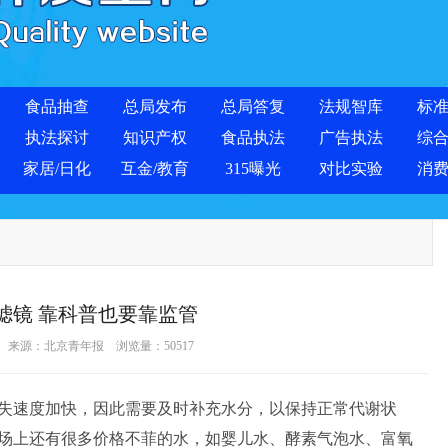
食品抽查
总局发布
总局答复
法规智库
标
执法探讨
知识产权
食品执法
广告执法
综
家居/日化
互金/教育
315曝光
对比实验
消
”滤镜 靠科普也要靠监管
-05 来源：北京青年报 浏览量：
50517
速度加快，因此需要及时补充水分，以保持正常代谢状
场上还有很多价格不菲的水，如婴儿水、酵素气泡水、富氧