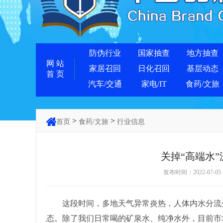
防伪行业
国家抽查
地方抽查
网 站
家居召回
日化召回
基层动态
首 页
汽车/交通
家电/IT
食药/文旅
>
>
首页
食药/文旅
行业信息
关掉“高端水
发布时间：2022-07
这段时间，多地天气异常炎热，人体内水分流失
态。除了我们日常喝的矿泉水、纯净水外，目前市