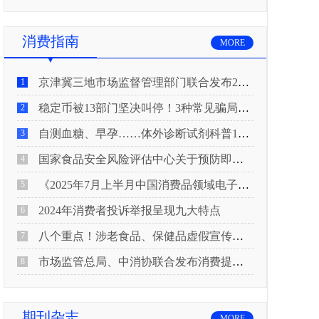
消费指南
MORE
京津冀三地市场监督管理部门联合发布2026年春节期间消费提示
1
稳定币被13部门坚决叫停！3种常见骗局“套路”曝光
2
自测血糖、早孕……体外诊断试剂科普10问来了！建议收藏
3
国家食品安全风险评估中心关于预防即食真空包装肉制品肉毒中毒的风险提示
4
《2025年7月上半月中国消费品领域电子电器行业产品质量投诉分析报告》
5
2024年消费者投诉举报呈现九大特点
6
八个重点！涉老食品、保健品虚假宣传识别技巧
7
市场监管总局、中消协联合发布消费提示：关注检测报告：果蔬安全的“通行证”
8
期刊杂志
MORE