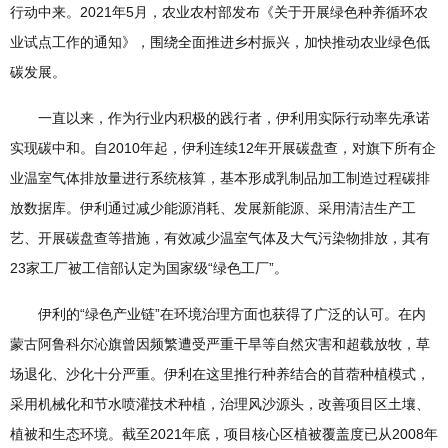
行动中来。2021年5月，农业农村部发布《关于开展绿色种养循环农
业试点工作的通知》，围绕全面推进乡村振兴，加快推动农业绿色低
碳发展。
一直以来，作为行业内积极的践行者，伊利用实际行动率先承诺
实现碳中和。自2010年起，伊利连续12年开展碳盘查，对旗下所有企
业温室气体排放量进行系统核算，基本形成乳制品加工制造过程碳排
放数据库。伊利通过减少能源消耗、发展新能源、采用清洁生产工
艺、开展碳盘查等措施，有效减少温室气体及大气污染物排放，其有
23家工厂被工信部认定为国家级“绿色工厂”。
伊利的“绿色产业链”在环境治理方面也获得了广泛的认可。在内
蒙古阿鲁科尔沁旗曾因频繁遭受严重干旱等自然灾害和超载放牧，草
场退化、沙化十分严重。伊利在这里推行种养结合的苜蓿种植模式，
采用机械化和节水喷灌技术种植，治理风沙源头，改善项目区土壤、
植被和生态环境。截至2021年底，项目核心区植被覆盖度已从2008年