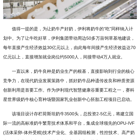
值得一提的是，为让奶牛产好奶，伊利将奶牛的“吃”同样纳入计
划中。为了让牛吃好草，伊利集团带动周边50多万亩饲草基地建设，
每年直接产生经济效益30亿元以上，由此每年间接产生经济效益达70
亿元以上，直接增加就业岗位约5000人，间接带动4万人就业。
一直以来，奶牛良种是奶业生产的根基，直接影响到行业的核心
竞争力，在现代奶业发展策路中，抓好奶牛品种遗传改良和种质资源
创新利用是首要工作。作为伊利现代智慧健康谷重要工程之一，赛科
星世界级奶牛核心育种场暨国家乳业创新中心胚胎工程项目已启动。
该项目设计存栏荷斯坦奶牛3500头，总投资2-5亿元，将建立国
际一流的高标准奶牛繁育技术体系和平台，集成全球领先的OPU-IVF
(活体采卵-体外受精)技术产业化、全基因组检测，性控技术、高产奶