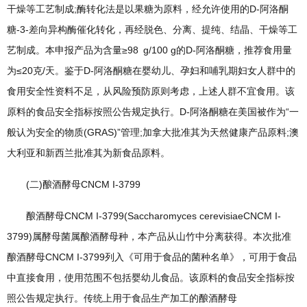
干燥等工艺制成;酶转化法是以果糖为原料，经允许使用的D-阿洛酮
糖-3-差向异构酶催化转化，再经脱色、分离、提纯、结晶、干燥等工
艺制成。本申报产品为含量≥98 g/100 g的D-阿洛酮糖，推荐食用量
为≤20克/天。鉴于D-阿洛酮糖在婴幼儿、孕妇和哺乳期妇女人群中的
食用安全性资料不足，从风险预防原则考虑，上述人群不宜食用。该
原料的食品安全指标按照公告规定执行。D-阿洛酮糖在美国被作为“一
般认为安全的物质(GRAS)”管理;加拿大批准其为天然健康产品原料;澳
大利亚和新西兰批准其为新食品原料。
(二)酿酒酵母CNCM I-3799
酿酒酵母CNCM I-3799(Saccharomyces cerevisiaeCNCM I-
3799)属酵母菌属酿酒酵母种，本产品从山竹中分离获得。本次批准
酿酒酵母CNCM I-3799列入《可用于食品的菌种名单》，可用于食品
中直接食用，使用范围不包括婴幼儿食品。该原料的食品安全指标按
照公告规定执行。传统上用于食品生产加工的酿酒酵母