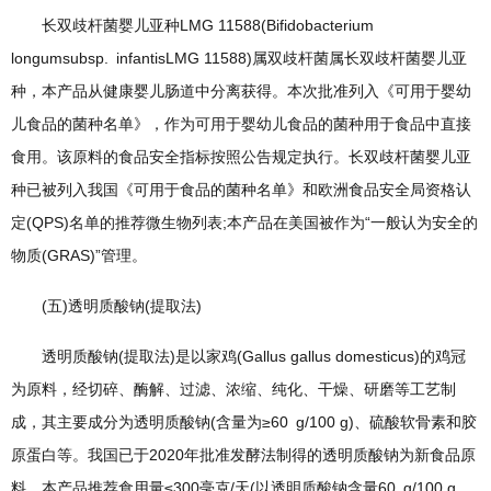
长双歧杆菌婴儿亚种LMG 11588(Bifidobacterium
longumsubsp. infantisLMG 11588)属双歧杆菌属长双歧杆菌婴儿亚
种，本产品从健康婴儿肠道中分离获得。本次批准列入《可用于婴幼
儿食品的菌种名单》，作为可用于婴幼儿食品的菌种用于食品中直接
食用。该原料的食品安全指标按照公告规定执行。长双歧杆菌婴儿亚
种已被列入我国《可用于食品的菌种名单》和欧洲食品安全局资格认
定(QPS)名单的推荐微生物列表;本产品在美国被作为“一般认为安全的
物质(GRAS)”管理。
(五)透明质酸钠(提取法)
透明质酸钠(提取法)是以家鸡(Gallus gallus domesticus)的鸡冠
为原料，经切碎、酶解、过滤、浓缩、纯化、干燥、研磨等工艺制
成，其主要成分为透明质酸钠(含量为≥60 g/100 g)、硫酸软骨素和胶
原蛋白等。我国已于2020年批准发酵法制得的透明质酸钠为新食品原
料。本产品推荐食用量≤300毫克/天(以透明质酸钠含量60 g/100 g