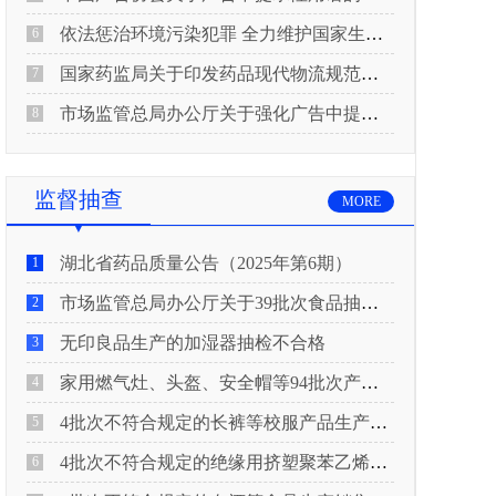
依法惩治环境污染犯罪 全力维护国家生态安全 “两高”公布《关于修改〈最高人民法院、最高人民检察院关于办理环境污染刑事案件适用法律若干问题的解释〉的决定》
6
国家药监局关于印发药品现代物流规范化建设指导意见的通知
7
市场监管总局办公厅关于强化广告中提示性用语监管工作的通知
8
监督抽查
MORE
湖北省药品质量公告（2025年第6期）
1
市场监管总局办公厅关于39批次食品抽检不合格情况的通报
2
无印良品生产的加湿器抽检不合格
3
家用燃气灶、头盔、安全帽等94批次产品抽查不合格！
4
4批次不符合规定的长裤等校服产品生产销售企业被济南市市场监管局通报！
5
4批次不符合规定的绝缘用挤塑聚苯乙烯泡沫板（XPS）等产品生产销售企业被广元市市场监督管理局通报！
6