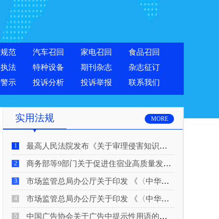
准规范
汽车召回
家电召回
食品召回
合执法
特种设备
期刊杂志
杂志征订
费警示
投诉分析
投诉举报
联系我们
实用法规
MORE
最高人民法院发布《关于审理侵害知识产权民事纠纷案件适用惩罚性赔偿的解释》
1
商务部等9部门关于促进住宿业高质量发展的指导意见
2
市场监管总局办公厅关于印发 《〈中华人民共和国广告法〉适用问题 执法指南（二）》的通知
3
市场监管总局办公厅关于印发 《〈中华人民共和国广告法〉适用问题 执法指南（一）》的通知
4
中国广告协会关于广告中提示性用语的合规风险提示
5