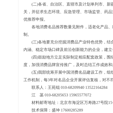
(二)各省、自治区、直辖市及计划单列市、新
关，并征求生态环境、应急管理、市场监管、药品监
优推荐申报。
各地消费名品推荐数量见附件，适老化产品、助
制。
(三)各地要充分挖掘消费品产业特色优势，结合
内涵、稳定市场口碑及前沿创新能力的企业，建立
(四)鼓励地方立足实际制定相应配套政策，围
度，加强消费品牌宣传推广，及时总结工作成效和
(五)我部统筹开展中国消费名品建设工作，组
工作机制，每3年对名品企业开展评估复核，对不
联系人：王苑锟 010-68209940 13522164284
江 菡 010-68205653 15965577072
材料邮寄地址：北京市海淀区万寿路27号院15
技术保障：盛坤 17600285289