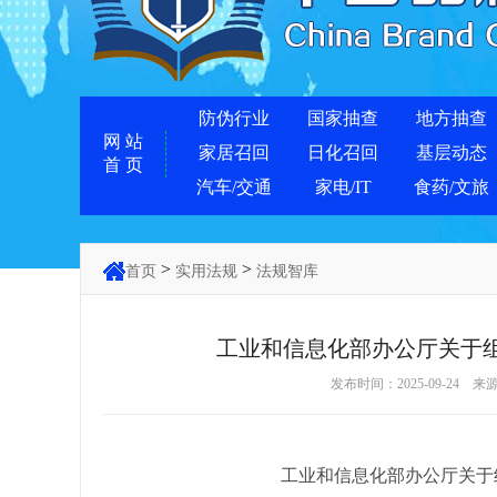
防伪行业
国家抽查
地方抽查
网 站
家居召回
日化召回
基层动态
首 页
汽车/交通
家电/IT
食药/文旅
>
>
首页
实用法规
法规智库
工业和信息化部办公厅关于组
发布时间：2025-09-2
工业和信息化部办公厅关于组