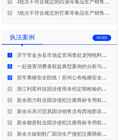
4批次不符合规定的白酒等食品生产销售企业被重庆市市场监督管理局通告！
7
3批次不符合规定的芒果等食品生产销售企业被长治市屯留区市场监督管理局公告！
8
执法案例
MORE
济宁市金乡县市场监管局查处龙翔电料批发部非法销售电线电缆案
1
一起侵害消费者权益典型案例的分析与启示
2
筑牢乘梯安全防线！苏州公布电梯安全领域典型案例
3
浙江利星科技因涉使用未经定期检验的压力管道被查
4
新余雨力鞋业因涉侵犯注册商标专用权被查
5
新余乐禾川贸易因涉销售含有西地那非的保健食品被查
6
新余都督鞋业因涉侵犯注册商标专用权被查
7
新余大妹制鞋厂因涉生产侵犯注册商标专用权的产品被查
8