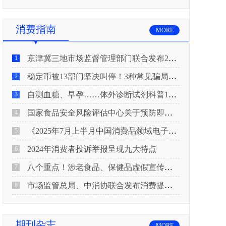
消费指南
MORE
京津冀三地市场监督管理部门联合发布2026年春节期间消费提示
1
稳定币被13部门坚决叫停！3种常见骗局“套路”曝光
2
自测血糖、早孕……体外诊断试剂科普10问来了！建议收藏
3
国家食品安全风险评估中心关于预防即食真空包装肉制品肉毒中毒的风险提示
4
《2025年7月上半月中国消费品领域电子电器行业产品质量投诉分析报告》
5
2024年消费者投诉举报呈现九大特点
6
八个重点！涉老食品、保健品虚假宣传识别技巧
7
市场监管总局、中消协联合发布消费提示：关注检测报告：果蔬安全的“通行证”
8
期刊杂志
MORE