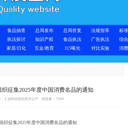
食品抽查
总局发布
总局答复
法规智库
标
执法探讨
知识产权
食品执法
广告执法
综
家居/日化
互金/教育
315曝光
对比实验
消
织征集2025年度中国消费名品的通知
4 来源：工业和信息化部办公厅 浏览量：
75043
织征集2025年度中国消费名品的通知