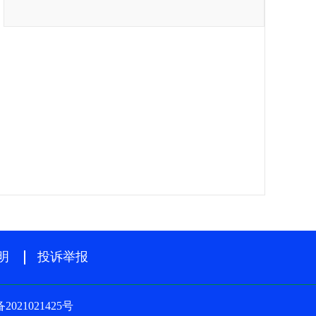
明
投诉举报
2021021425号