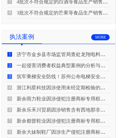
4批次不符合规定的白酒等食品生产销售企业被重庆市市场监督管理局通告！
7
3批次不符合规定的芒果等食品生产销售企业被长治市屯留区市场监督管理局公告！
8
执法案例
MORE
济宁市金乡县市场监管局查处龙翔电料批发部非法销售电线电缆案
1
一起侵害消费者权益典型案例的分析与启示
2
筑牢乘梯安全防线！苏州公布电梯安全领域典型案例
3
浙江利星科技因涉使用未经定期检验的压力管道被查
4
新余雨力鞋业因涉侵犯注册商标专用权被查
5
新余乐禾川贸易因涉销售含有西地那非的保健食品被查
6
新余都督鞋业因涉侵犯注册商标专用权被查
7
新余大妹制鞋厂因涉生产侵犯注册商标专用权的产品被查
8