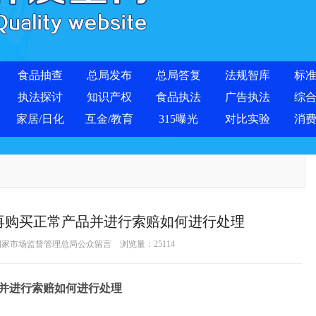
食品抽查
总局发布
总局答复
法规智库
标
执法探讨
知识产权
食品执法
广告执法
综
家居/日化
互金/教育
315曝光
对比实验
消
再购买正常产品并进行索赔如何进行处理
来源：国家市场监督管理总局公众留言 浏览量：
25114
并进行索赔如何进行处理