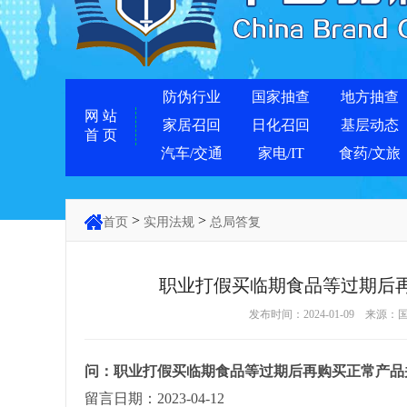
防伪行业
国家抽查
地方抽查
网 站
家居召回
日化召回
基层动态
首 页
汽车/交通
家电/IT
食药/文旅
>
>
首页
实用法规
总局答复
职业打假买临期食品等过期后
发布时间：2024-01-09 
问：职业打假买临期食品等过期后再购买正常产品
留言日期：2023-04-12