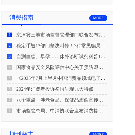
消费指南
MORE
京津冀三地市场监督管理部门联合发布2026年春节期间消费提示
1
稳定币被13部门坚决叫停！3种常见骗局“套路”曝光
2
自测血糖、早孕……体外诊断试剂科普10问来了！建议收藏
3
国家食品安全风险评估中心关于预防即食真空包装肉制品肉毒中毒的风险提示
4
《2025年7月上半月中国消费品领域电子电器行业产品质量投诉分析报告》
5
2024年消费者投诉举报呈现九大特点
6
八个重点！涉老食品、保健品虚假宣传识别技巧
7
市场监管总局、中消协联合发布消费提示：关注检测报告：果蔬安全的“通行证”
8
期刊杂志
MORE