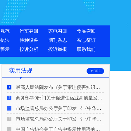
准规范
汽车召回
家电召回
食品召回
合执法
特种设备
期刊杂志
杂志征订
费警示
投诉分析
投诉举报
联系我们
实用法规
MORE
最高人民法院发布《关于审理侵害知识产权民事纠纷案件适用惩罚性赔偿的解释》
1
商务部等9部门关于促进住宿业高质量发展的指导意见
2
市场监管总局办公厅关于印发 《〈中华人民共和国广告法〉适用问题 执法指南（二）》的通知
3
市场监管总局办公厅关于印发 《〈中华人民共和国广告法〉适用问题 执法指南（一）》的通知
4
中国广告协会关于广告中提示性用语的合规风险提示
5