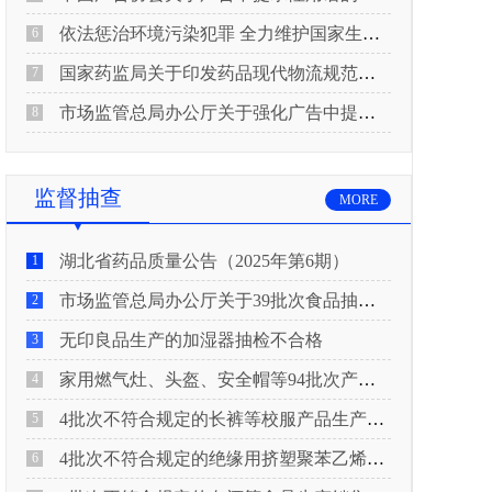
依法惩治环境污染犯罪 全力维护国家生态安全 “两高”公布《关于修改〈最高人民法院、最高人民检察院关于办理环境污染刑事案件适用法律若干问题的解释〉的决定》
6
国家药监局关于印发药品现代物流规范化建设指导意见的通知
7
市场监管总局办公厅关于强化广告中提示性用语监管工作的通知
8
监督抽查
MORE
湖北省药品质量公告（2025年第6期）
1
市场监管总局办公厅关于39批次食品抽检不合格情况的通报
2
无印良品生产的加湿器抽检不合格
3
家用燃气灶、头盔、安全帽等94批次产品抽查不合格！
4
4批次不符合规定的长裤等校服产品生产销售企业被济南市市场监管局通报！
5
4批次不符合规定的绝缘用挤塑聚苯乙烯泡沫板（XPS）等产品生产销售企业被广元市市场监督管理局通报！
6