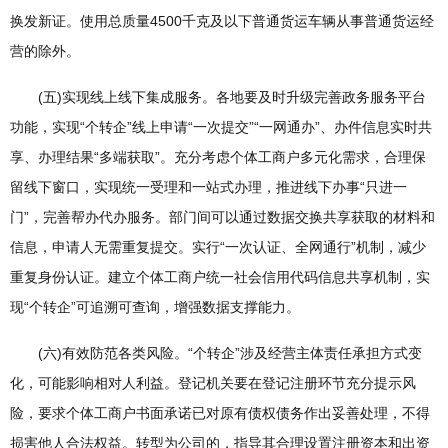
换发新证。使用总质量4500千克及以下普通货运车辆从事普通货运经
营的除外。
(五)实现线上线下集成服务。各地要及时升级完善政务服务平台
功能，实现“个转企”线上申请“一次提交”“一网通办”、办件信息实时共
享、办理结果“多端获取”。充分考虑个体工商户多元化需求，合理保
留线下窗口，实现统一受理和一站式办理，推进线下办事“只进一
门”，完善帮办代办服务。部门间可以通过数据交换共享获取的材料和
信息，申请人无需重复提交。实行“一次认证、全网通行”机制，减少
重复身份认证。建立个体工商户统一社会信用代码信息共享机制，实
现“个转企”可追溯可查询，增强数据支撑能力。
(六)有效防范各类风险。“个转企”涉及经营主体责任承担方式变
化，可能影响相对人利益。登记机关要在登记注册环节充分提示风
险，要求个体工商户书面承诺已对原有债权债务作出妥善处理，不得
损害他人合法权益。转型为公司的，指导其合理设置注册资本和出资