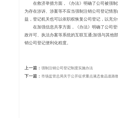
在救济举措方面，《办法》明确了公司被强制注
为存在涉诉、涉案等不应当强制注销公司登记情形
益，登记机关也可以依职权恢复公司登记，以充分
在加强信息共享方面，《办法》明确了公司登记
政许可、执法办案等系统的互联互通;加强与其他
销公司登记便利化程度。
上一篇：
强制注销公司登记制度实施办法
下一篇：
市场监管总局关于公开征求重点液态食品道路