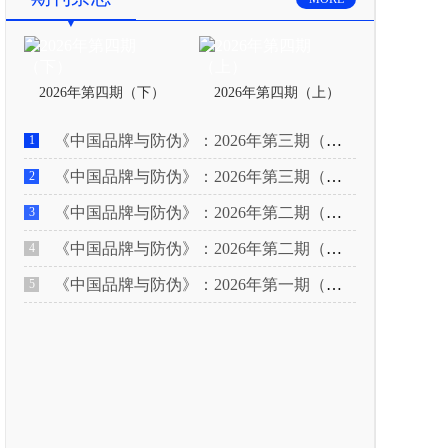
2026年第四期（下）
2026年第四期（上）
《中国品牌与防伪》：2026年第三期（下）
1
《中国品牌与防伪》：2026年第三期（上）
2
《中国品牌与防伪》：2026年第二期（下）
3
《中国品牌与防伪》：2026年第二期（上）
4
《中国品牌与防伪》：2026年第一期（下）
5