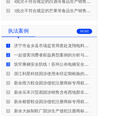
4批次不符合规定的白酒等食品生产销售企业被重庆市市场监督管理局通告！
7
3批次不符合规定的芒果等食品生产销售企业被长治市屯留区市场监督管理局公告！
8
执法案例
MORE
济宁市金乡县市场监管局查处龙翔电料批发部非法销售电线电缆案
1
一起侵害消费者权益典型案例的分析与启示
2
筑牢乘梯安全防线！苏州公布电梯安全领域典型案例
3
浙江利星科技因涉使用未经定期检验的压力管道被查
4
新余雨力鞋业因涉侵犯注册商标专用权被查
5
新余乐禾川贸易因涉销售含有西地那非的保健食品被查
6
新余都督鞋业因涉侵犯注册商标专用权被查
7
新余大妹制鞋厂因涉生产侵犯注册商标专用权的产品被查
8