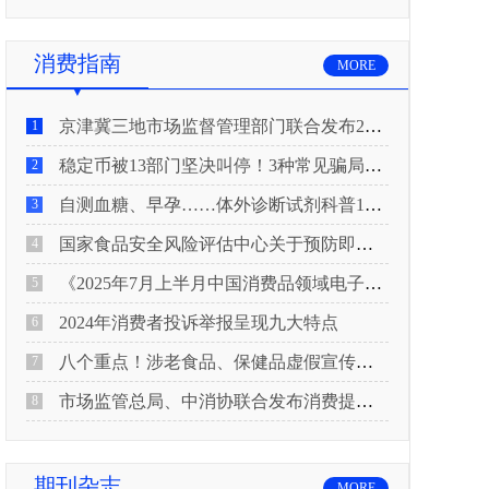
消费指南
MORE
京津冀三地市场监督管理部门联合发布2026年春节期间消费提示
1
稳定币被13部门坚决叫停！3种常见骗局“套路”曝光
2
自测血糖、早孕……体外诊断试剂科普10问来了！建议收藏
3
国家食品安全风险评估中心关于预防即食真空包装肉制品肉毒中毒的风险提示
4
《2025年7月上半月中国消费品领域电子电器行业产品质量投诉分析报告》
5
2024年消费者投诉举报呈现九大特点
6
八个重点！涉老食品、保健品虚假宣传识别技巧
7
市场监管总局、中消协联合发布消费提示：关注检测报告：果蔬安全的“通行证”
8
期刊杂志
MORE