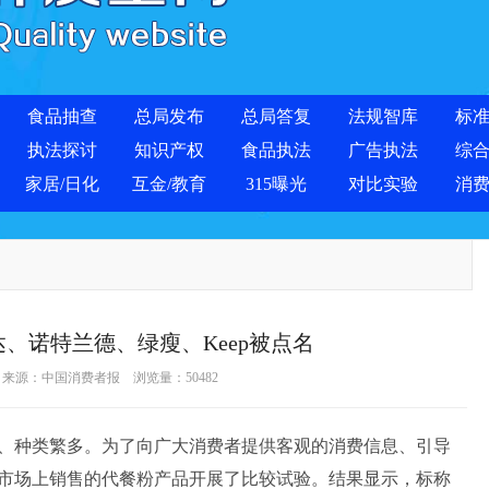
食品抽查
总局发布
总局答复
法规智库
标
执法探讨
知识产权
食品执法
广告执法
综
家居/日化
互金/教育
315曝光
对比实验
消
、诺特兰德、绿瘦、Keep被点名
-14 来源：中国消费者报 浏览量：
50482
种类繁多。为了向广大消费者提供客观的消费信息、引导
市场上销售的代餐粉产品开展了比较试验。结果显示，标称