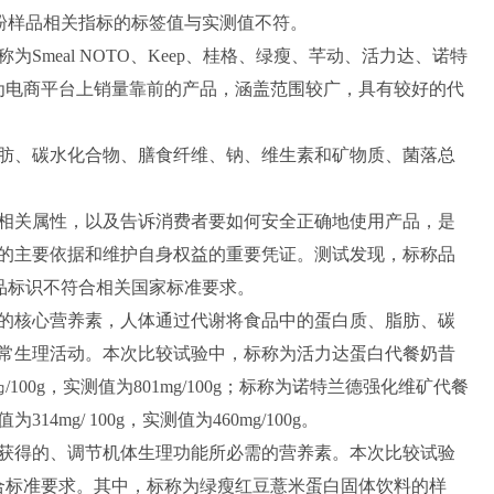
餐粉样品相关指标的标签值与实测值不符。
eal NOTO、Keep、桂格、绿瘦、芊动、活力达、诺特
为电商平台上销量靠前的产品，涵盖范围较广，具有较好的代
、碳水化合物、膳食纤维、钠、维生素和矿物质、菌落总
关属性，以及告诉消费者要如何安全正确地使用产品，是
的主要依据和维护自身权益的重要凭证。测试发现，标称品
产品标识不符合相关国家标准要求。
核心营养素，人体通过代谢将食品中的蛋白质、脂肪、碳
常生理活动。本次比较试验中，标称为活力达蛋白代餐奶昔
00g，实测值为801mg/100g；标称为诺特兰德强化维矿代餐
g/ 100g，实测值为460mg/100g。
得的、调节机体生理功能所必需的营养素。本次比较试验
合标准要求。其中，标称为绿瘦红豆薏米蛋白固体饮料的样