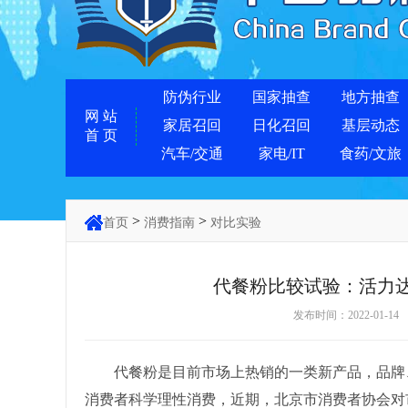
防伪行业
国家抽查
地方抽查
网 站
家居召回
日化召回
基层动态
首 页
汽车/交通
家电/IT
食药/文旅
>
>
首页
消费指南
对比实验
代餐粉比较试验：活力达
发布时间：2022-01
代餐粉是目前市场上热销的一类新产品，品牌、
消费者科学理性消费，近期，北京市消费者协会对