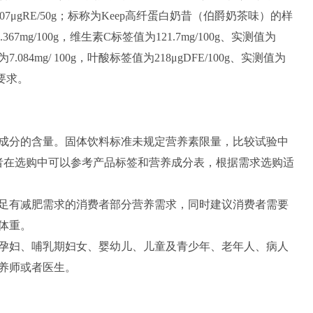
407μgRE/50g；标称为Keep高纤蛋白奶昔（伯爵奶茶味）的样
367mg/100g，维生素C标签值为121.7mg/100g、实测值为
值为7.084mg/ 100g，叶酸标签值为218μgDFE/100g、实测值为
关要求。
分的含量。固体饮料标准未规定营养素限量，比较试验中
者在选购中可以参考产品标签和营养成分表，根据需求选购适
有减肥需求的消费者部分营养需求，同时建议消费者需要
体重。
妇、哺乳期妇女、婴幼儿、儿童及青少年、老年人、病人
养师或者医生。