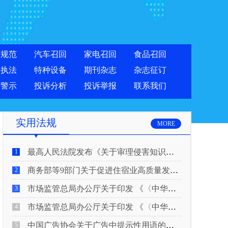
准规范
汽车召回
家电召回
食品召回
合执法
特种设备
期刊杂志
杂志征订
费警示
投诉分析
投诉举报
联系我们
实用法规
MORE
最高人民法院发布《关于审理侵害知识产权民事纠纷案件适用惩罚性赔偿的解释》
1
商务部等9部门关于促进住宿业高质量发展的指导意见
2
市场监管总局办公厅关于印发 《〈中华人民共和国广告法〉适用问题 执法指南（二）》的通知
3
市场监管总局办公厅关于印发 《〈中华人民共和国广告法〉适用问题 执法指南（一）》的通知
4
中国广告协会关于广告中提示性用语的合规风险提示
5