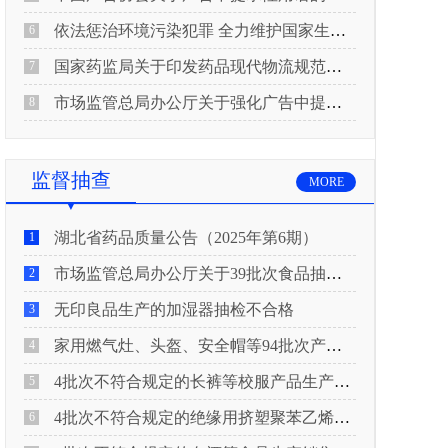
依法惩治环境污染犯罪 全力维护国家生态安全 “两高”公布《关于修改〈最高人民法院、最高人民检察院关于办理环境污染刑事案件适用法律若干问题的解释〉的决定》
6
国家药监局关于印发药品现代物流规范化建设指导意见的通知
7
市场监管总局办公厅关于强化广告中提示性用语监管工作的通知
8
监督抽查
MORE
湖北省药品质量公告（2025年第6期）
1
市场监管总局办公厅关于39批次食品抽检不合格情况的通报
2
无印良品生产的加湿器抽检不合格
3
家用燃气灶、头盔、安全帽等94批次产品抽查不合格！
4
4批次不符合规定的长裤等校服产品生产销售企业被济南市市场监管局通报！
5
4批次不符合规定的绝缘用挤塑聚苯乙烯泡沫板（XPS）等产品生产销售企业被广元市市场监督管理局通报！
6