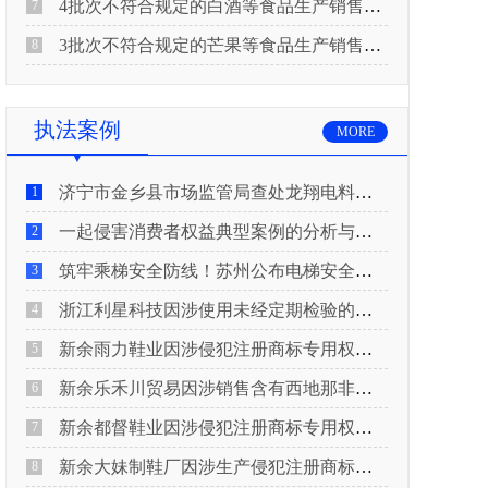
4批次不符合规定的白酒等食品生产销售企业被重庆市市场监督管理局通告！
7
3批次不符合规定的芒果等食品生产销售企业被长治市屯留区市场监督管理局公告！
8
执法案例
MORE
济宁市金乡县市场监管局查处龙翔电料批发部非法销售电线电缆案
1
一起侵害消费者权益典型案例的分析与启示
2
筑牢乘梯安全防线！苏州公布电梯安全领域典型案例
3
浙江利星科技因涉使用未经定期检验的压力管道被查
4
新余雨力鞋业因涉侵犯注册商标专用权被查
5
新余乐禾川贸易因涉销售含有西地那非的保健食品被查
6
新余都督鞋业因涉侵犯注册商标专用权被查
7
新余大妹制鞋厂因涉生产侵犯注册商标专用权的产品被查
8