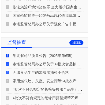
依法惩治环境污染犯罪 全力维护国家生态安全 “两高”公布《关于修改〈最高人民法院、最高人民检察院关于办理环境污染刑事案件适用法律若干问题的解释〉的决定》
6
国家药监局关于印发药品现代物流规范化建设指导意见的通知
7
市场监管总局办公厅关于强化广告中提示性用语监管工作的通知
8
监督抽查
MORE
湖北省药品质量公告（2025年第6期）
1
市场监管总局办公厅关于39批次食品抽检不合格情况的通报
2
无印良品生产的加湿器抽检不合格
3
家用燃气灶、头盔、安全帽等94批次产品抽查不合格！
4
4批次不符合规定的长裤等校服产品生产销售企业被济南市市场监管局通报！
5
4批次不符合规定的绝缘用挤塑聚苯乙烯泡沫板（XPS）等产品生产销售企业被广元市市场监督管理局通报！
6