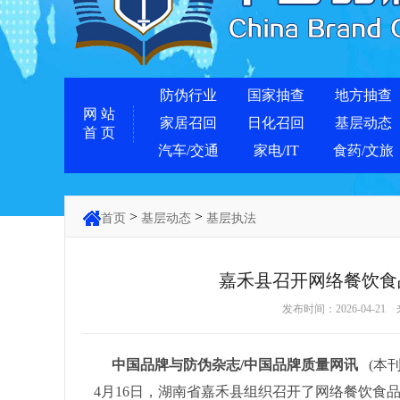
防伪行业
国家抽查
地方抽查
网 站
家居召回
日化召回
基层动态
首 页
汽车/交通
家电/IT
食药/文旅
>
>
首页
基层动态
基层执法
嘉禾县召开网络餐饮食
发布时间：2026-04-21
中国品牌与防伪杂志/中国品牌质量网讯
(本刊
4月16日，湖南省嘉禾县组织召开了网络餐饮食