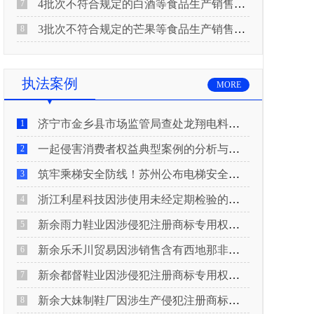
4批次不符合规定的白酒等食品生产销售企业被重庆市市场监督管理局通告！
7
3批次不符合规定的芒果等食品生产销售企业被长治市屯留区市场监督管理局公告！
8
执法案例
MORE
济宁市金乡县市场监管局查处龙翔电料批发部非法销售电线电缆案
1
一起侵害消费者权益典型案例的分析与启示
2
筑牢乘梯安全防线！苏州公布电梯安全领域典型案例
3
浙江利星科技因涉使用未经定期检验的压力管道被查
4
新余雨力鞋业因涉侵犯注册商标专用权被查
5
新余乐禾川贸易因涉销售含有西地那非的保健食品被查
6
新余都督鞋业因涉侵犯注册商标专用权被查
7
新余大妹制鞋厂因涉生产侵犯注册商标专用权的产品被查
8