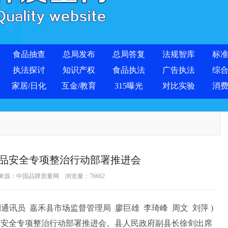
食品抽查
总局发布
总局答复
法规智库
标
执法探讨
知识产权
食品执法
广告执法
综
家居/日化
互金/教育
315曝光
对比实验
消
品安全专项整治行动部署推进会
 来源：
中国品牌质量网
浏览量：
76662
通讯员 嘉禾县市场监督管理局 廖巨雄 李琦峰 周文 刘萍 )
品安全专项整治行动部署推进会。县人民政府副县长徐剑出席