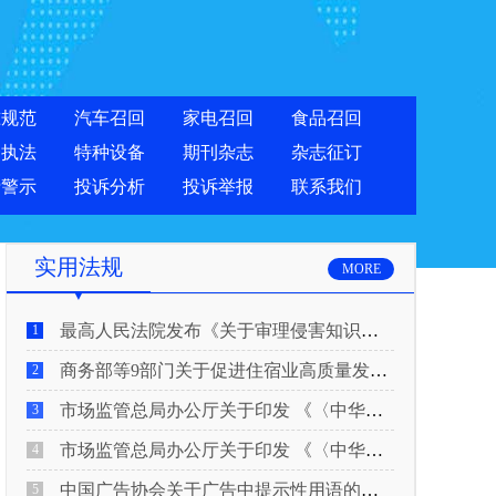
准规范
汽车召回
家电召回
食品召回
合执法
特种设备
期刊杂志
杂志征订
费警示
投诉分析
投诉举报
联系我们
实用法规
MORE
最高人民法院发布《关于审理侵害知识产权民事纠纷案件适用惩罚性赔偿的解释》
1
商务部等9部门关于促进住宿业高质量发展的指导意见
2
市场监管总局办公厅关于印发 《〈中华人民共和国广告法〉适用问题 执法指南（二）》的通知
3
市场监管总局办公厅关于印发 《〈中华人民共和国广告法〉适用问题 执法指南（一）》的通知
4
中国广告协会关于广告中提示性用语的合规风险提示
5