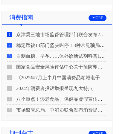
消费指南
MORE
京津冀三地市场监督管理部门联合发布2026年春节期间消费提示
1
稳定币被13部门坚决叫停！3种常见骗局“套路”曝光
2
自测血糖、早孕……体外诊断试剂科普10问来了！建议收藏
3
国家食品安全风险评估中心关于预防即食真空包装肉制品肉毒中毒的风险提示
4
《2025年7月上半月中国消费品领域电子电器行业产品质量投诉分析报告》
5
2024年消费者投诉举报呈现九大特点
6
八个重点！涉老食品、保健品虚假宣传识别技巧
7
市场监管总局、中消协联合发布消费提示：关注检测报告：果蔬安全的“通行证”
8
期刊杂志
MORE