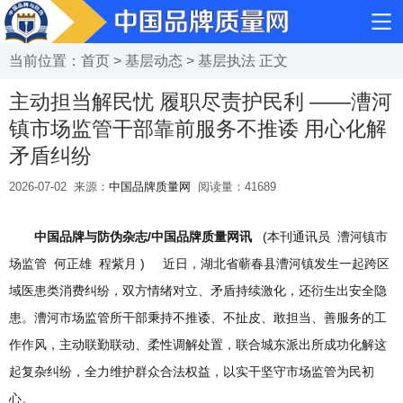
当前位置：
首页
>
基层动态
>
基层执法
正文
主动担当解民忧 履职尽责护民利 ——漕河
镇市场监管干部靠前服务不推诿 用心化解
矛盾纠纷
2026-07-02
来源：
中国品牌质量网
阅读量：
41689
中国品牌与防伪杂志/中国品牌质量网讯
(本刊通讯员 漕河镇市
场监管 何正雄 程紫月 ) 近日，湖北省蕲春县漕河镇发生一起跨区
域医患类消费纠纷，双方情绪对立、矛盾持续激化，还衍生出安全隐
患。漕河市场监管所干部秉持不推诿、不扯皮、敢担当、善服务的工
作作风，主动联勤联动、柔性调解处置，联合城东派出所成功化解这
起复杂纠纷，全力维护群众合法权益，以实干坚守市场监管为民初
心。