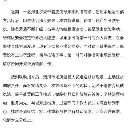
近期，一名河北群众带着患病母亲来到漕河镇，使用本地居民偏
方治疗后，因未达到预期效果，双方就退费、赔偿问题产生激烈争
执。随着矛盾不断升级，当事人情绪极度激动，甚至做出危险举动，
给辖区安全稳定带来极大隐患。城东派出所第一时间介入调查，在全
面核查线索后发现，现有证据暂不满足立案。面对这一棘手局面，民
警没有止步于流程、简单推诿了事，第一时间对接漕河市场监管所，
请求协同开展矛盾调解工作。
接到联动指令后，漕河市场所监管人员迅速赶赴现场，主动扛起
调解责任。面对案情复杂、双方僵持不下的现状，两名干部摒弃机械
执法、简单处置的工作模式，始终把群众利益放在首位，坚持法理相
融、服务为先。与城东派出所、卫监部门工作人员共同综合研判事
态，找准矛盾症结，将工作重心放在纾解群众情绪、回应合理诉求、
化解对立分歧上。