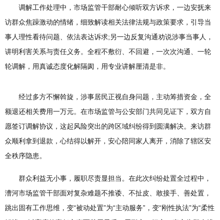
调解工作处理中，市场监管干部耐心倾听双方诉求，一边安抚来
访群众焦躁激动的情绪，细致解读相关法律法规与政策要求，引导当
事人理性看待问题、依法表达诉求;另一边反复沟通劝说涉事当事人，
讲明利害关系与责任义务。全程不敷衍、不回避，一次次沟通、一轮
轮调解，用真诚态度化解隔阂，用专业讲解厘清是非。
经过多方不懈斡旋，涉事居民正视自身问题，主动筹措资金，全
额退还相关费用一万元。在市场监管与公安部门共同见证下，双方自
愿签订调解协议，这起风险突出的跨区域纠纷得到圆满解决。来访群
众顺利拿到退款，心结得以解开，安心陪同家人离开，消除了辖区安
全秩序隐患。
群众利益无小事，履职尽责显担当。在此次纠纷处置全过程中，
漕河市场监管干部面对复杂难题不推诿、不扯皮、敢接手、善处置，
跳出固有工作思维，变“被动处置”为“主动服务”，变“刚性执法”为“柔性