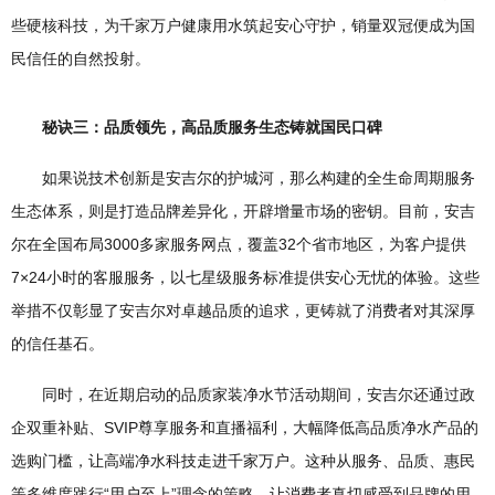
些硬核科技，为千家万户健康用水筑起安心守护，销量双冠便成为国
民信任的自然投射。
秘诀三：品质领先，高品质服务生态铸就国民口碑​
如果说技术创新是安吉尔的护城河，那么构建的全生命周期服务
生态体系，则是打造品牌差异化，开辟增量市场的密钥。目前，安吉
尔在全国布局3000多家服务网点，覆盖32个省市地区，为客户提供
7×24小时的客服服务，以七星级服务标准提供安心无忧的体验。这些
举措不仅彰显了安吉尔对卓越品质的追求，更铸就了消费者对其深厚
的信任基石。
同时，在近期启动的品质家装净水节活动期间，安吉尔还通过政
企双重补贴、SVIP尊享服务和直播福利，大幅降低高品质净水产品的
选购门槛，让高端净水科技走进千家万户。这种从服务、品质、惠民
等多维度践行“用户至上”理念的策略，让消费者真切感受到品牌的用