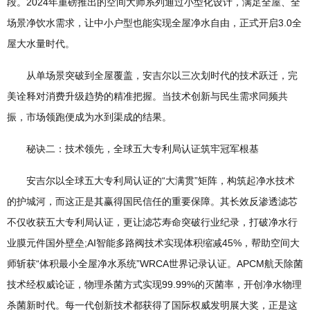
段。2024年重磅推出的空间大师系列通过小型化设计，满足全屋、全
场景净饮水需求，让中小户型也能实现全屋净水自由，正式开启3.0全
屋大水量时代。
从单场景突破到全屋覆盖，安吉尔以三次划时代的技术跃迁，完
美诠释对消费升级趋势的精准把握。当技术创新与民生需求同频共
振，市场领跑便成为水到渠成的结果。
秘诀二：技术领先，全球五大专利局认证筑牢冠军根基​​
安吉尔以全球五大专利局认证的“大满贯”矩阵，构筑起净水技术
的护城河，而这正是其赢得国民信任的重要保障。其长效反渗透滤芯
不仅收获五大专利局认证，更让滤芯寿命突破行业纪录，打破净水行
业膜元件国外壁垒;AI智能多路阀技术实现体积缩减45%，帮助空间大
师斩获“体积最小全屋净水系统”WRCA世界记录认证。APCM航天除菌
技术经权威论证，物理杀菌方式实现99.99%的灭菌率，开创净水物理
杀菌新时代。每一代创新技术都获得了国际权威发明展大奖，正是这