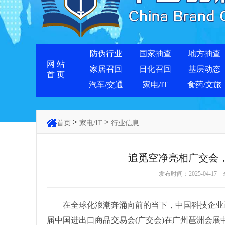
防伪行业
国家抽查
地方抽查
网 站
家居召回
日化召回
基层动态
首 页
汽车/交通
家电/IT
食药/文旅
>
>
首页
家电/IT
行业信息
追觅空净亮相广交会
发布时间：2025-04-17
在全球化浪潮奔涌向前的当下，中国科技企业正以前
届中国进出口商品交易会(广交会)在广州琶洲会展中