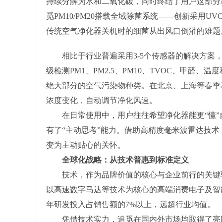
持续分解为水和二氧化碳，同时终结了用户这部分
觅PM10/PM20搭载全域除菌系统——创新采用U
传统空气净化器关机时的细菌从出风口倒灌的难题
相比于行业普遍采用3-5个传感器的解决方案，追觅
级检测PM1、PM2.5、PM10、TVOC、甲
绝大部分的空气污染物种类。在北京、上海等春季
浓度变化，自动调节净化风速。
在日常使用中，用户往往希望净化器能更“懂”自己。
有了“主动思考”能力。借助高精度毫米波雷达技术
变为主动贴心的关怀。
全球化战略：从技术普惠到标准定义
技术，作为品牌价值的核心与企业前行的关键驱
以高速数字马达等技术为核心的高端消费电子及智
年研发投入占销售额的7%以上，远超行业均值。
凭借技术实力，追觅在国内外市场均取得了亮眼成