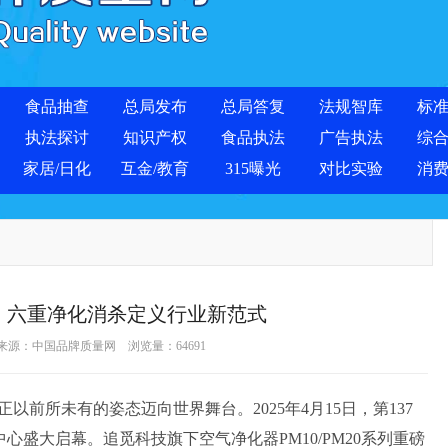
食品抽查
总局发布
总局答复
法规智库
标
执法探讨
知识产权
食品执法
广告执法
综
家居/日化
互金/教育
315曝光
对比实验
消
，六重净化消杀定义行业新范式
 来源：
中国品牌质量网
浏览量：
64691
所未有的姿态迈向世界舞台。2025年4月15日，第137
心盛大启幕。追觅科技旗下空气净化器PM10/PM20系列重磅