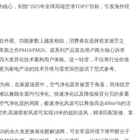
核心，剑指“2025年全球高端空净TOP3”目标，引发海外经
外观、功能参数上越发相似，消费者在选择愈发迷茫之
之作PM10/PM20。该系列产品直击用户两大核心诉求
四大差异化技术重构用户体验。这一转变，不仅将行业价值
更为家电产业的技术升维与需求深挖提供了范式参考。
术为例，在家庭场景中，空气净化器常被置于角落，而传统空
难以兼顾全屋均匀净化、快速净化以及降低噪音分贝的多重
气净化器的局限，极速净化风道可以释放高达400m³/h的洁
气需求;高速喷射风道可实现10米的超距送风，精准匹配装修、客
20的永久免更换催化醛解滤网，可在常温环境下将甲醛分子