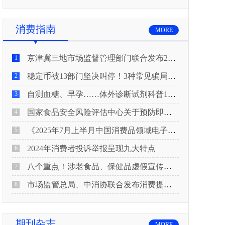
消费指南
MORE
京津冀三地市场监督管理部门联合发布2026年春节期间消费提示
1
稳定币被13部门坚决叫停！3种常见骗局“套路”曝光
2
自测血糖、早孕……体外诊断试剂科普10问来了！建议收藏
3
国家食品安全风险评估中心关于预防即食真空包装肉制品肉毒中毒的风险提示
4
《2025年7月上半月中国消费品领域电子电器行业产品质量投诉分析报告》
5
2024年消费者投诉举报呈现九大特点
6
八个重点！涉老食品、保健品虚假宣传识别技巧
7
市场监管总局、中消协联合发布消费提示：关注检测报告：果蔬安全的“通行证”
8
期刊杂志
MORE