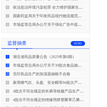
依法惩治环境污染犯罪 全力维护国家生态安全 “两高”公布《关于修改〈最高人民法院、最高人民检察院关于办理环境污染刑事案件适用法律若干问题的解释〉的决定》
6
国家药监局关于印发药品现代物流规范化建设指导意见的通知
7
市场监管总局办公厅关于强化广告中提示性用语监管工作的通知
8
监督抽查
MORE
湖北省药品质量公告（2025年第6期）
1
市场监管总局办公厅关于39批次食品抽检不合格情况的通报
2
无印良品生产的加湿器抽检不合格
3
家用燃气灶、头盔、安全帽等94批次产品抽查不合格！
4
4批次不符合规定的长裤等校服产品生产销售企业被济南市市场监管局通报！
5
4批次不符合规定的绝缘用挤塑聚苯乙烯泡沫板（XPS）等产品生产销售企业被广元市市场监督管理局通报！
6