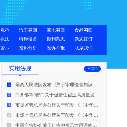
准规范
汽车召回
家电召回
食品召回
合执法
特种设备
期刊杂志
杂志征订
费警示
投诉分析
投诉举报
联系我们
实用法规
MORE
最高人民法院发布《关于审理侵害知识产权民事纠纷案件适用惩罚性赔偿的解释》
1
商务部等9部门关于促进住宿业高质量发展的指导意见
2
市场监管总局办公厅关于印发 《〈中华人民共和国广告法〉适用问题 执法指南（二）》的通知
3
市场监管总局办公厅关于印发 《〈中华人民共和国广告法〉适用问题 执法指南（一）》的通知
4
中国广告协会关于广告中提示性用语的合规风险提示
5