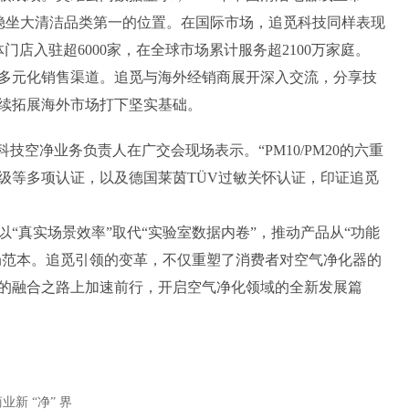
，稳坐大清洁品类第一的位置。在国际市场，追觅科技同样表现
门店入驻超6000家，在全球市场累计服务超2100万家庭。
元化销售渠道。追觅与海外经销商展开深入交流，分享技
续拓展海外市场打下坚实基础。
空净业务负责人在广交会现场表示。“PM10/PM20的六重
级等多项认证，以及德国莱茵TÜV过敏关怀认证，印证追觅
真实场景效率”取代“实验室数据内卷”，推动产品从“功能
破局范本。追觅引领的变革，不仅重塑了消费者对空气净化器的
的融合之路上加速前行，开启空气净化领域的全新发展篇
新 “净” 界