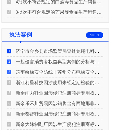
4批次不符合规定的白酒等食品生产销售企业被重庆市市场监督管理局通告！
7
3批次不符合规定的芒果等食品生产销售企业被长治市屯留区市场监督管理局公告！
8
执法案例
MORE
济宁市金乡县市场监管局查处龙翔电料批发部非法销售电线电缆案
1
一起侵害消费者权益典型案例的分析与启示
2
筑牢乘梯安全防线！苏州公布电梯安全领域典型案例
3
浙江利星科技因涉使用未经定期检验的压力管道被查
4
新余雨力鞋业因涉侵犯注册商标专用权被查
5
新余乐禾川贸易因涉销售含有西地那非的保健食品被查
6
新余都督鞋业因涉侵犯注册商标专用权被查
7
新余大妹制鞋厂因涉生产侵犯注册商标专用权的产品被查
8