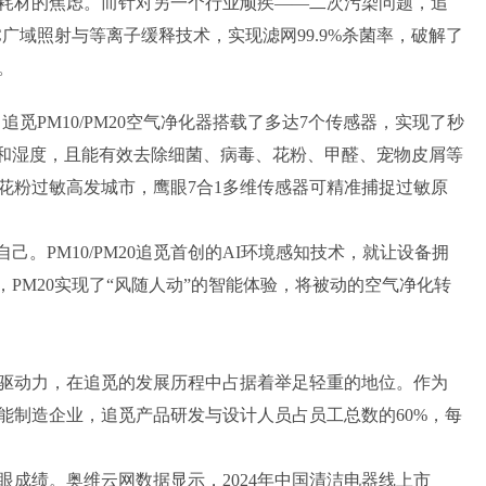
耗材的焦虑。而针对另一个行业顽疾——二次污染问题，追
VC广域照射与等离子缓释技术，实现滤网99.9%杀菌率，破解了
。
PM10/PM20空气净化器搭载了多达7个传感器，实现了秒
醛、温度和湿度，且能有效去除细菌、病毒、花粉、甲醛、宠物皮屑等
花粉过敏高发城市，鹰眼7合1多维传感器可精准捕捉过敏原
PM10/PM20追觅首创的AI环境感知技术，就让设备拥
，PM20实现了“风随人动”的智能体验，将被动的空气净化转
动力，在追觅的发展历程中占据着举足轻重的地位。作为
能制造企业，追觅产品研发与设计人员占员工总数的60%，每
绩。奥维云网数据显示，2024年中国清洁电器线上市