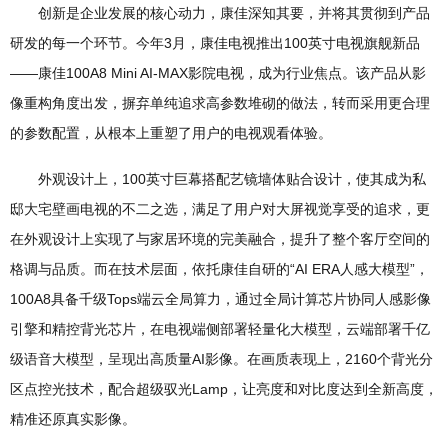
创新是企业发展的核心动力，康佳深知其要，并将其贯彻到产品
研发的每一个环节。今年3月，康佳电视推出100英寸电视旗舰新品
——康佳100A8 Mini AI-MAX影院电视，成为行业焦点。该产品从影
像重构角度出发，摒弃单纯追求高参数堆砌的做法，转而采用更合理
的参数配置，从根本上重塑了用户的电视观看体验。
外观设计上，100英寸巨幕搭配艺镜墙体贴合设计，使其成为私
邸大宅壁画电视的不二之选，满足了用户对大屏视觉享受的追求，更
在外观设计上实现了与家居环境的完美融合，提升了整个客厅空间的
格调与品质。而在技术层面，依托康佳自研的“AI ERA人感大模型”，
100A8具备千级Tops端云全局算力，通过全局计算芯片协同人感影像
引擎和精控背光芯片，在电视端侧部署轻量化大模型，云端部署千亿
级语音大模型，呈现出高质量AI影像。在画质表现上，2160个背光分
区点控光技术，配合超级驭光Lamp，让亮度和对比度达到全新高度，
精准还原真实影像。