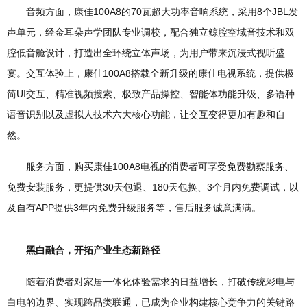
音频方面，康佳100A8的70瓦超大功率音响系统，采用8个JBL发
声单元，经金耳朵声学团队专业调校，配合独立鲸腔空域音技术和双
腔低音舱设计，打造出全环绕立体声场，为用户带来沉浸式视听盛
宴。交互体验上，康佳100A8搭载全新升级的康佳电视系统，提供极
简UI交互、精准视频搜索、极致产品操控、智能体功能升级、多语种
语音识别以及虚拟人技术六大核心功能，让交互变得更加有趣和自
然。
服务方面，购买康佳100A8电视的消费者可享受免费勘察服务、
免费安装服务，更提供30天包退、180天包换、3个月内免费调试，以
及自有APP提供3年内免费升级服务等，售后服务诚意满满。
黑白融合，开拓产业生态新路径​
随着消费者对家居一体化体验需求的日益增长，打破传统彩电与
白电的边界、实现跨品类联通，已成为企业构建核心竞争力的关键路