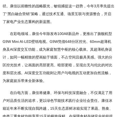
径。康佳以前瞻性的战略眼光，敏锐捕捉这一趋势，今年3月率先提出
了“黑白融合营销”策略，通过技术互通、场景互联与资源整合，开启
了家电产业生态重构的新蓝图。​
在彩电领域，康佳今年除发布100A8新品外，更推出了旗舰机型
G9W Mini AI-LED壁纸电视。G9W凭借648分区控光、60mm超薄机
身及AI深度交互功能，成为家庭智慧中枢的核心载体。其超薄机身设
计，如同一幅精致的壁画贴于墙面，不占空间且极具美感。强大的分
区控光技术，让画面的亮部更亮、暗部更暗，呈现出无与伦比的对比
度和层次感。AI深度交互功能则让用户与电视的互动更加自然流畅，
为家庭娱乐带来全新体验。​
在白电方面，康佳将健康、环保与科技深度融合，不仅满足了用
户对品质生活的追求，更以绿色节能技术践行企业社会责任。康佳冰
箱近年来不断实现自我跨越，15天生态原鲜冰箱实现了果蔬、熟食、
肉类三重食材均能享受15天的极致保鲜，在保障食材存储安全的前提