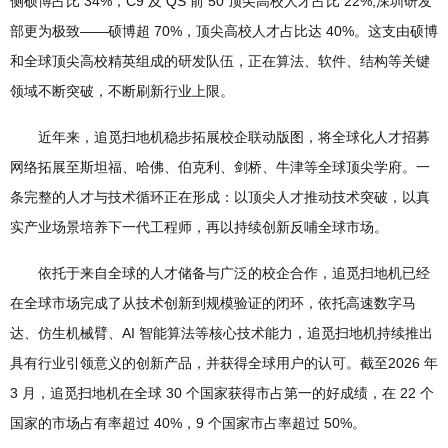
侧硕博占比 34%，C9 及 QS 前 50 顶尖高校人才占比 22%;深圳研发
部更为极致——硕博超 70%，顶尖高校人才占比达 40%。这支由硕博
和全球顶尖高校精英组成的研发队伍，正在算法、软件、结构等关键
领域不断突破，不断刷新行业上限。
近年来，追觅扫地机稳步拓展校企联动版图，将全球化人才招募
网络拓展至斯坦福、哈佛、伯克利、剑桥、牛津等全球顶尖学府。一
条完整的人才与技术循环正在形成：以顶尖人才推动技术突破，以真
实产业场景培养下一代工程师，再以持续创新反哺全球市场。
依托于来自全球的人才储备与广泛的校企合作，追觅扫地机已经
在全球市场完成了从技术创新到规模验证的闭环，依托高速数字马
达、仿生机械臂、AI 智能算法等核心技术能力，追觅扫地机持续推出
具有行业引领意义的创新产品，并获得全球用户的认可。截至2026 年
3 月，追觅扫地机在全球 30 个国家获得市占第一的好成绩，在 22 个
国家的市场占有率超过 40%，9 个国家市占率超过 50%。