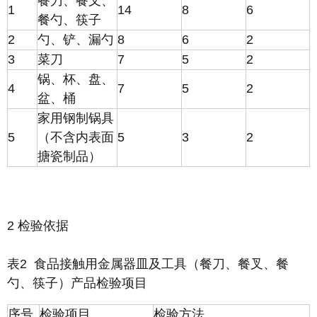
餐刀、餐叉、
1
14
8
6
餐勺、筷子
2
勺、铲、漏勺
8
6
2
3
菜刀
7
5
2
锅、杯、盘、
4
7
5
2
盆、桶
家用钢制锅具
5
（不含内表面
5
3
2
搪瓷制品）
2 检验依据
表2 食品接触用金属器皿及工具（餐刀、餐叉、餐
勺、筷子）产品检验项目
序号
检验项目
检验方法