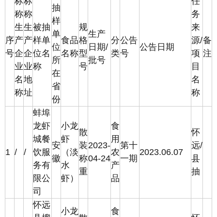
标
标
任
抽
称
称
务
样
生
生
被抽
规
来
单
生产
序
产
产
样单
食品
格
分
公告
源/
备
位
日期/
公告日期
号
企
企
位名
名称
型
类
号
项
注
所
批号
业
业
称
号
目
在
名
地
名
省
称
址
称
份
蚌埠
龙虾
小龙
食
散
怀
城餐
虾
用
安
装
2023-
第十
远/
1
/
/
饮服
（淡
农
2023.06.07
徽
称
04-24
一期
县
务有
水
产
重
抽
限公
虾）
品
司
怀远
小龙
食