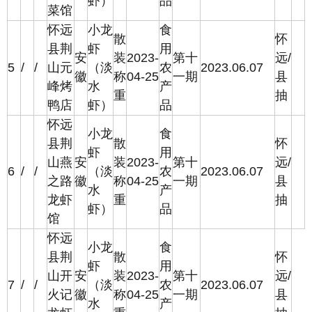
虾）
品
菜馆
怀远
小龙
食
散
怀
县荆
虾
用
安
装
2023-
第十
远/
5
/
/
山元
（淡
农
2023.06.07
徽
称
04-25
一期
县
峰烤
水
产
重
抽
鸭店
虾）
品
怀远
小龙
食
县荆
散
怀
虾
用
山燕
安
装
2023-
第十
远/
6
/
/
（淡
农
2023.06.07
之路
徽
称
04-25
一期
县
水
产
龙虾
重
抽
虾）
品
馆
怀远
小龙
食
县荆
散
怀
虾
用
山开
安
装
2023-
第十
远/
7
/
/
（淡
农
2023.06.07
火记
徽
称
04-25
一期
县
水
产