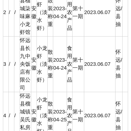
县榴
散
怀
虾
用
城柒
安
装
2023-
第十
远/
2
/
/
（淡
农
2023.06.07
味麻
徽
称
04-24
一期
县
水
产
小龙
重
抽
虾）
品
虾馆
怀远
县长
小龙
食
散
怀
九中
虾
用
安
装
2023-
第十
远/
3
/
/
央饭
（淡
农
2023.06.07
徽
称
04-24
一期
县
店有
水
产
重
抽
限公
虾）
品
司
怀远
小龙
食
县榴
散
怀
虾
用
城镇
安
装
2023-
第十
远/
4
/
/
（淡
农
2023.06.07
吴氏
徽
称
04-25
一期
县
水
产
私房
重
抽