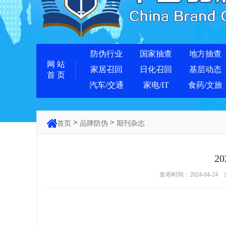
防伪行业
国家抽查
地方抽查
网 站
家居召回
日化召回
基层动态
首 页
汽车/交通
家电/IT
食药/文旅
>
>
首页
品牌防伪
期刊杂志
2
发布时间：2024-04-24