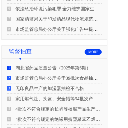
依法惩治环境污染犯罪 全力维护国家生态安全 “两高”公布《关于修改〈最高人民法院、最高人民检察院关于办理环境污染刑事案件适用法律若干问题的解释〉的决定》
6
国家药监局关于印发药品现代物流规范化建设指导意见的通知
7
市场监管总局办公厅关于强化广告中提示性用语监管工作的通知
8
监督抽查
MORE
湖北省药品质量公告（2025年第6期）
1
市场监管总局办公厅关于39批次食品抽检不合格情况的通报
2
无印良品生产的加湿器抽检不合格
3
家用燃气灶、头盔、安全帽等94批次产品抽查不合格！
4
4批次不符合规定的长裤等校服产品生产销售企业被济南市市场监管局通报！
5
4批次不符合规定的绝缘用挤塑聚苯乙烯泡沫板（XPS）等产品生产销售企业被广元市市场监督管理局通报！
6