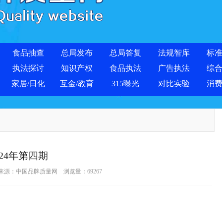
食品抽查
总局发布
总局答复
法规智库
标
执法探讨
知识产权
食品执法
广告执法
综
家居/日化
互金/教育
315曝光
对比实验
消
024年第四期
 来源：
中国品牌质量网
浏览量：
69267