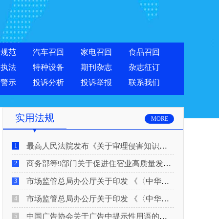
准规范
汽车召回
家电召回
食品召回
合执法
特种设备
期刊杂志
杂志征订
费警示
投诉分析
投诉举报
联系我们
实用法规
MORE
最高人民法院发布《关于审理侵害知识产权民事纠纷案件适用惩罚性赔偿的解释》
1
商务部等9部门关于促进住宿业高质量发展的指导意见
2
市场监管总局办公厅关于印发 《〈中华人民共和国广告法〉适用问题 执法指南（二）》的通知
3
市场监管总局办公厅关于印发 《〈中华人民共和国广告法〉适用问题 执法指南（一）》的通知
4
中国广告协会关于广告中提示性用语的合规风险提示
5