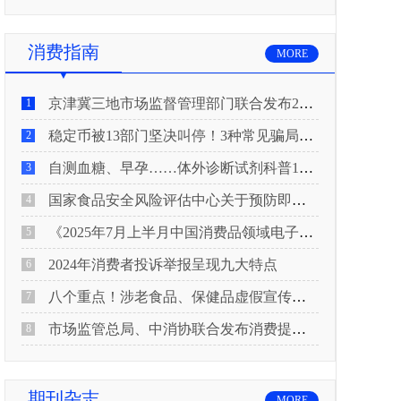
消费指南
MORE
京津冀三地市场监督管理部门联合发布2026年春节期间消费提示
1
稳定币被13部门坚决叫停！3种常见骗局“套路”曝光
2
自测血糖、早孕……体外诊断试剂科普10问来了！建议收藏
3
国家食品安全风险评估中心关于预防即食真空包装肉制品肉毒中毒的风险提示
4
《2025年7月上半月中国消费品领域电子电器行业产品质量投诉分析报告》
5
2024年消费者投诉举报呈现九大特点
6
八个重点！涉老食品、保健品虚假宣传识别技巧
7
市场监管总局、中消协联合发布消费提示：关注检测报告：果蔬安全的“通行证”
8
期刊杂志
MORE