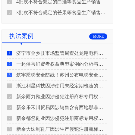
4批次不符合规定的白酒等食品生产销售企业被重庆市市场监督管理局通告！
7
3批次不符合规定的芒果等食品生产销售企业被长治市屯留区市场监督管理局公告！
8
执法案例
MORE
济宁市金乡县市场监管局查处龙翔电料批发部非法销售电线电缆案
1
一起侵害消费者权益典型案例的分析与启示
2
筑牢乘梯安全防线！苏州公布电梯安全领域典型案例
3
浙江利星科技因涉使用未经定期检验的压力管道被查
4
新余雨力鞋业因涉侵犯注册商标专用权被查
5
新余乐禾川贸易因涉销售含有西地那非的保健食品被查
6
新余都督鞋业因涉侵犯注册商标专用权被查
7
新余大妹制鞋厂因涉生产侵犯注册商标专用权的产品被查
8