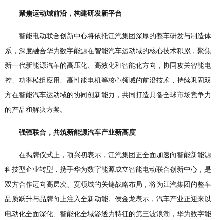
聚焦运动域前沿，构建研发新平台
智能电动联合创新中心将依托江汽集团深厚的整车研发与制造体
系，深度融合华为数字能源在智能汽车运动域的核心技术积累，聚焦
新一代新能源汽车的高压化、高效化和智能化方向，协同攻关智能电
控、功率模组应用、高性能电机等核心领域的前沿技术，持续巩固双
方在智能汽车运动域的协同创新能力，共同打造具备全球市场竞争力
的产品和解决方案。
强强联合，共筑新能源汽车产业新高度
在揭牌仪式上，项兴初表示，江汽集团正全面加速向智能新能源
科技型企业转型，携手华为数字能源成立智能电动联合创新中心，是
双方合作迈向高层次、宽领域的关键战略布局，将为江汽集团的整车
品质跃升与品牌向上注入全新动能。侯金龙表示，汽车产业正迎来以
电动化全面深化、智能化全域渗透为特征的第三波浪潮，华为数字能