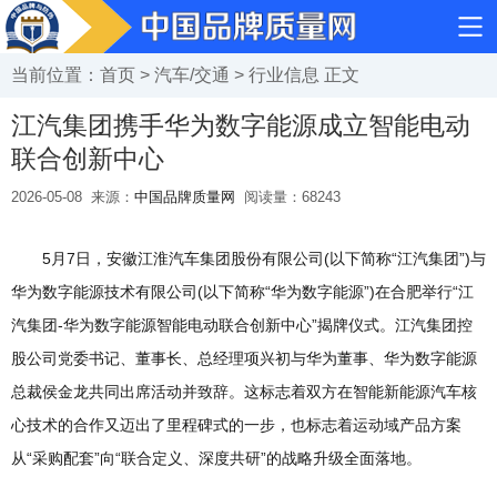
当前位置：
首页
>
汽车/交通
>
行业信息
正文
江汽集团携手华为数字能源成立智能电动
联合创新中心
2026-05-08
来源：
中国品牌质量网
阅读量：
68243
5月7日，安徽江淮汽车集团股份有限公司(以下简称“江汽集团”)与
华为数字能源技术有限公司(以下简称“华为数字能源”)在合肥举行“江
汽集团-华为数字能源智能电动联合创新中心”揭牌仪式。江汽集团控
股公司党委书记、董事长、总经理项兴初与华为董事、华为数字能源
总裁侯金龙共同出席活动并致辞。这标志着双方在智能新能源汽车核
心技术的合作又迈出了里程碑式的一步，也标志着运动域产品方案
从“采购配套”向“联合定义、深度共研”的战略升级全面落地。