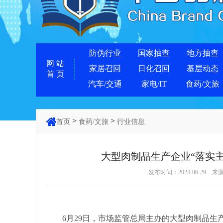
防伪行业
国家抽查
地方抽查
网 站
家居召回
日化召回
基层动态
首 页
汽车/交通
家电/IT
食药/文旅
>
>
首页
食药/文旅
行业信息
大型肉制品生产企业“落实主
发布时间：2023-06-29 来
6月29日，市场监管总局主办的大型肉制品生产