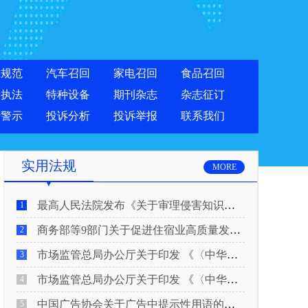
准规范
汽车召回
家电召回
食品召回
合执法
特种设备
期刊杂志
杂志征订
费警示
投诉分析
投诉举报
联系我们
实用法规
MORE
最高人民法院发布《关于审理侵害知识产权民事纠纷案件适用惩罚性赔偿的解释》
1
商务部等9部门关于促进住宿业高质量发展的指导意见
2
市场监管总局办公厅关于印发 《〈中华人民共和国广告法〉适用问题 执法指南（二）》的通知
3
市场监管总局办公厅关于印发 《〈中华人民共和国广告法〉适用问题 执法指南（一）》的通知
4
中国广告协会关于广告中提示性用语的合规风险提示
5