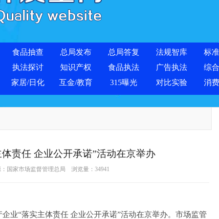
食品抽查
总局发布
总局答复
法规智库
标
执法探讨
知识产权
食品执法
广告执法
综
家居/日化
互金/教育
315曝光
对比实验
消
体责任 企业公开承诺”活动在京举办
源：
国家市场监督管理总局
浏览量：
34941
企业“落实主体责任 企业公开承诺”活动在京举办。市场监管