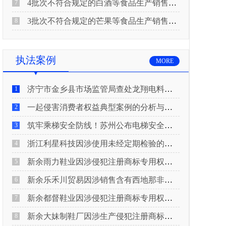
4批次不符合规定的白酒等食品生产销售企业被重庆市市场监督管理局通告！
7
3批次不符合规定的芒果等食品生产销售企业被长治市屯留区市场监督管理局公告！
8
执法案例
MORE
济宁市金乡县市场监管局查处龙翔电料批发部非法销售电线电缆案
1
一起侵害消费者权益典型案例的分析与启示
2
筑牢乘梯安全防线！苏州公布电梯安全领域典型案例
3
浙江利星科技因涉使用未经定期检验的压力管道被查
4
新余雨力鞋业因涉侵犯注册商标专用权被查
5
新余乐禾川贸易因涉销售含有西地那非的保健食品被查
6
新余都督鞋业因涉侵犯注册商标专用权被查
7
新余大妹制鞋厂因涉生产侵犯注册商标专用权的产品被查
8