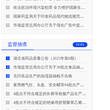
依法惩治环境污染犯罪 全力维护国家生态安全 “两高”公布《关于修改〈最高人民法院、最高人民检察院关于办理环境污染刑事案件适用法律若干问题的解释〉的决定》
6
国家药监局关于印发药品现代物流规范化建设指导意见的通知
7
市场监管总局办公厅关于强化广告中提示性用语监管工作的通知
8
监督抽查
MORE
湖北省药品质量公告（2025年第6期）
1
市场监管总局办公厅关于39批次食品抽检不合格情况的通报
2
无印良品生产的加湿器抽检不合格
3
家用燃气灶、头盔、安全帽等94批次产品抽查不合格！
4
4批次不符合规定的长裤等校服产品生产销售企业被济南市市场监管局通报！
5
4批次不符合规定的绝缘用挤塑聚苯乙烯泡沫板（XPS）等产品生产销售企业被广元市市场监督管理局通报！
6