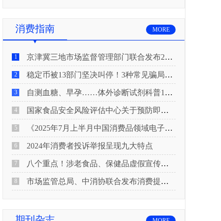
消费指南
MORE
京津冀三地市场监督管理部门联合发布2026年春节期间消费提示
1
稳定币被13部门坚决叫停！3种常见骗局“套路”曝光
2
自测血糖、早孕……体外诊断试剂科普10问来了！建议收藏
3
国家食品安全风险评估中心关于预防即食真空包装肉制品肉毒中毒的风险提示
4
《2025年7月上半月中国消费品领域电子电器行业产品质量投诉分析报告》
5
2024年消费者投诉举报呈现九大特点
6
八个重点！涉老食品、保健品虚假宣传识别技巧
7
市场监管总局、中消协联合发布消费提示：关注检测报告：果蔬安全的“通行证”
8
期刊杂志
MORE