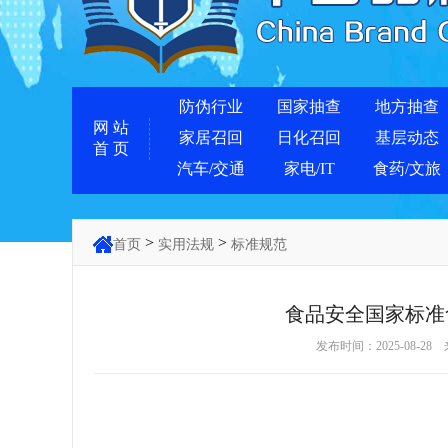
防伪行业
国家抽查
地方抽查
网 站
家居召回
日化召回
基层动态
首 页
汽车/交通
家电/IT
食药/文旅
>
>
首页
实用法规
标准规范
食品安全国家标准
发布时间：2025-08-28