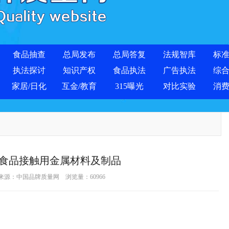
食品抽查
总局发布
总局答复
法规智库
标
执法探讨
知识产权
食品执法
广告执法
综
家居/日化
互金/教育
315曝光
对比实验
消
食品接触用金属材料及制品
 来源：
中国品牌质量网
浏览量：
60966