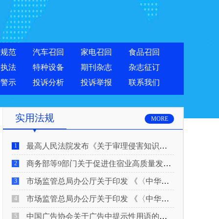
准规范
汽车召回
家电召回
食品召回
合执法
特种设备
期刊杂志
杂志征订
费警示
投诉分析
投诉举报
联系我们
实用法规
MORE
最高人民法院发布《关于审理侵害知识产权民事纠纷案件适用惩罚性赔偿的解释》
1
商务部等9部门关于促进住宿业高质量发展的指导意见
2
市场监管总局办公厅关于印发 《〈中华人民共和国广告法〉适用问题 执法指南（二）》的通知
3
市场监管总局办公厅关于印发 《〈中华人民共和国广告法〉适用问题 执法指南（一）》的通知
4
中国广告协会关于广告中提示性用语的合规风险提示
5