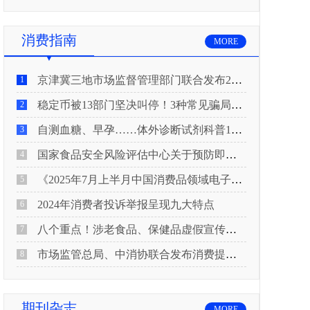
消费指南
MORE
京津冀三地市场监督管理部门联合发布2026年春节期间消费提示
1
稳定币被13部门坚决叫停！3种常见骗局“套路”曝光
2
自测血糖、早孕……体外诊断试剂科普10问来了！建议收藏
3
国家食品安全风险评估中心关于预防即食真空包装肉制品肉毒中毒的风险提示
4
《2025年7月上半月中国消费品领域电子电器行业产品质量投诉分析报告》
5
2024年消费者投诉举报呈现九大特点
6
八个重点！涉老食品、保健品虚假宣传识别技巧
7
市场监管总局、中消协联合发布消费提示：关注检测报告：果蔬安全的“通行证”
8
期刊杂志
MORE