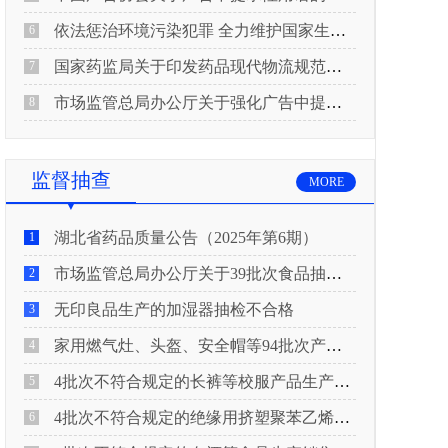
依法惩治环境污染犯罪 全力维护国家生态安全 “两高”公布《关于修改〈最高人民法院、最高人民检察院关于办理环境污染刑事案件适用法律若干问题的解释〉的决定》
6
国家药监局关于印发药品现代物流规范化建设指导意见的通知
7
市场监管总局办公厅关于强化广告中提示性用语监管工作的通知
8
监督抽查
MORE
湖北省药品质量公告（2025年第6期）
1
市场监管总局办公厅关于39批次食品抽检不合格情况的通报
2
无印良品生产的加湿器抽检不合格
3
家用燃气灶、头盔、安全帽等94批次产品抽查不合格！
4
4批次不符合规定的长裤等校服产品生产销售企业被济南市市场监管局通报！
5
4批次不符合规定的绝缘用挤塑聚苯乙烯泡沫板（XPS）等产品生产销售企业被广元市市场监督管理局通报！
6