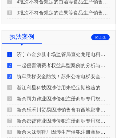
4批次不符合规定的白酒等食品生产销售企业被重庆市市场监督管理局通告！
7
3批次不符合规定的芒果等食品生产销售企业被长治市屯留区市场监督管理局公告！
8
执法案例
MORE
济宁市金乡县市场监管局查处龙翔电料批发部非法销售电线电缆案
1
一起侵害消费者权益典型案例的分析与启示
2
筑牢乘梯安全防线！苏州公布电梯安全领域典型案例
3
浙江利星科技因涉使用未经定期检验的压力管道被查
4
新余雨力鞋业因涉侵犯注册商标专用权被查
5
新余乐禾川贸易因涉销售含有西地那非的保健食品被查
6
新余都督鞋业因涉侵犯注册商标专用权被查
7
新余大妹制鞋厂因涉生产侵犯注册商标专用权的产品被查
8