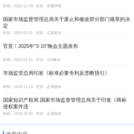
时间：2025-12-29
栏目：
郑重声明
国家市场监督管理总局关于废止和修改部分部门规章的决
定
时间：2025-03-31
栏目：
总局发布
官宣！2025年“3·15”晚会主题发布
时间：2025-03-14
栏目：
315曝光
市场监管总局印发《标准必要专利反垄断指引》
时间：2024-11-13
栏目：
总局发布
国家知识产权局 国家市场监督管理总局关于印发《商标
侵权案件违
时间：2024-10-30
栏目：
总局发布