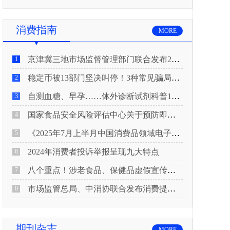
消费指南
MORE
京津冀三地市场监督管理部门联合发布2026年春节期间消费提示
1
稳定币被13部门坚决叫停！3种常见骗局“套路”曝光
2
自测血糖、早孕……体外诊断试剂科普10问来了！建议收藏
3
国家食品安全风险评估中心关于预防即食真空包装肉制品肉毒中毒的风险提示
4
《2025年7月上半月中国消费品领域电子电器行业产品质量投诉分析报告》
5
2024年消费者投诉举报呈现九大特点
6
八个重点！涉老食品、保健品虚假宣传识别技巧
7
市场监管总局、中消协联合发布消费提示：关注检测报告：果蔬安全的“通行证”
8
期刊杂志
MORE