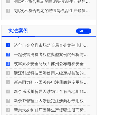
4批次不符合规定的白酒等食品生产销售企业被重庆市市场监督管理局通告！
7
3批次不符合规定的芒果等食品生产销售企业被长治市屯留区市场监督管理局公告！
8
执法案例
MORE
济宁市金乡县市场监管局查处龙翔电料批发部非法销售电线电缆案
1
一起侵害消费者权益典型案例的分析与启示
2
筑牢乘梯安全防线！苏州公布电梯安全领域典型案例
3
浙江利星科技因涉使用未经定期检验的压力管道被查
4
新余雨力鞋业因涉侵犯注册商标专用权被查
5
新余乐禾川贸易因涉销售含有西地那非的保健食品被查
6
新余都督鞋业因涉侵犯注册商标专用权被查
7
新余大妹制鞋厂因涉生产侵犯注册商标专用权的产品被查
8