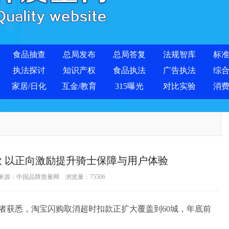
食品抽查
总局发布
总局答复
法规智库
标
执法探讨
知识产权
食品执法
广告执法
综
家居/日化
互金/教育
315曝光
对比实验
消
 以正向激励提升骑士保障与用户体验
 来源：
中国品牌质量网
浏览量：
75506
者获悉，淘宝闪购取消超时扣款正扩大覆盖到60城，年底前