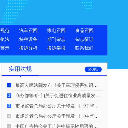
准规范
汽车召回
家电召回
食品召回
合执法
特种设备
期刊杂志
杂志征订
费警示
投诉分析
投诉举报
联系我们
实用法规
MORE
最高人民法院发布《关于审理侵害知识产权民事纠纷案件适用惩罚性赔偿的解释》
1
商务部等9部门关于促进住宿业高质量发展的指导意见
2
市场监管总局办公厅关于印发 《〈中华人民共和国广告法〉适用问题 执法指南（二）》的通知
3
市场监管总局办公厅关于印发 《〈中华人民共和国广告法〉适用问题 执法指南（一）》的通知
4
中国广告协会关于广告中提示性用语的合规风险提示
5