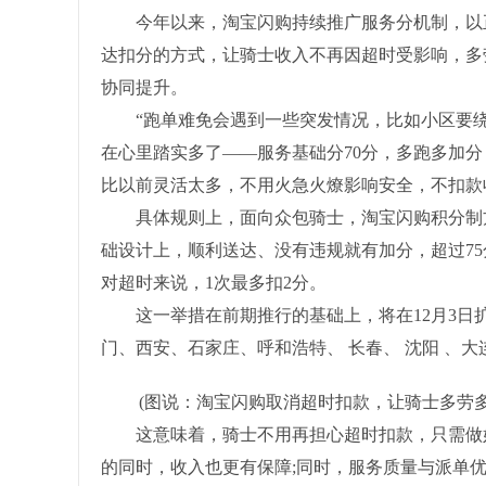
今年以来，淘宝闪购持续推广服务分机制，以正
达扣分的方式，让骑士收入不再因超时受影响，多
协同提升。
“跑单难免会遇到一些突发情况，比如小区要绕
在心里踏实多了——服务基础分70分，多跑多加分
比以前灵活太多，不用火急火燎影响安全，不扣款
具体规则上，面向众包骑士，淘宝闪购积分制方
础设计上，顺利送达、没有违规就有加分，超过7
对超时来说，1次最多扣2分。
这一举措在前期推行的基础上，将在12月3日扩
门、西安、石家庄、呼和浩特、 长春、 沈阳 、
(图说：淘宝闪购取消超时扣款，让骑士多劳
这意味着，骑士不用再担心超时扣款，只需做好
的同时，收入也更有保障;同时，服务质量与派单