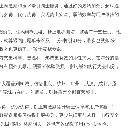
向激励和技术牵引骑士服务，通过好的履约加分、超时送
劳多得，优劳优得，实现骑士安全、履约效率与用户体验的
远门、找不到单元楼、赶上电梯拥堵，就会有一些压力。现
，就算遇到问题单来不及，5分钟内扣1分，最多也就扣2分，
收入也更稳了。”骑士黄晓琴说。
式更科学、更温和，形成更有效的弹性约束。在70分的基
5分有额外奖励;让消费者体验受损、影响履约的行为会扣分，
大覆盖到60城，包括北京、杭州、广州、武汉、成都、厦
大连等城市在内。年底前，则将覆盖全部直营城市。
多得、优劳优得，以正向激励提升骑士保障与用户体验。)
配送服务保持提升服务分，更少焦虑更加从容，出行安全
优先级和额外奖励相关，这也有效保障了用户外卖体验。