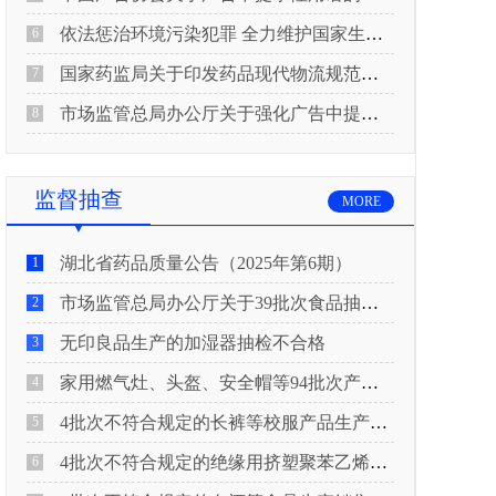
依法惩治环境污染犯罪 全力维护国家生态安全 “两高”公布《关于修改〈最高人民法院、最高人民检察院关于办理环境污染刑事案件适用法律若干问题的解释〉的决定》
6
国家药监局关于印发药品现代物流规范化建设指导意见的通知
7
市场监管总局办公厅关于强化广告中提示性用语监管工作的通知
8
监督抽查
MORE
湖北省药品质量公告（2025年第6期）
1
市场监管总局办公厅关于39批次食品抽检不合格情况的通报
2
无印良品生产的加湿器抽检不合格
3
家用燃气灶、头盔、安全帽等94批次产品抽查不合格！
4
4批次不符合规定的长裤等校服产品生产销售企业被济南市市场监管局通报！
5
4批次不符合规定的绝缘用挤塑聚苯乙烯泡沫板（XPS）等产品生产销售企业被广元市市场监督管理局通报！
6