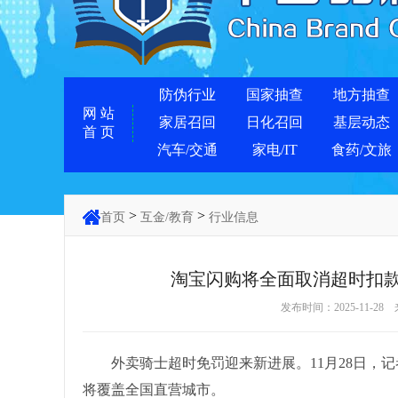
防伪行业
国家抽查
地方抽查
网 站
家居召回
日化召回
基层动态
首 页
汽车/交通
家电/IT
食药/文旅
>
>
首页
互金/教育
行业信息
淘宝闪购将全面取消超时扣款
发布时间：2025-11-28
外卖骑士超时免罚迎来新进展。11月28日，记
将覆盖全国直营城市。