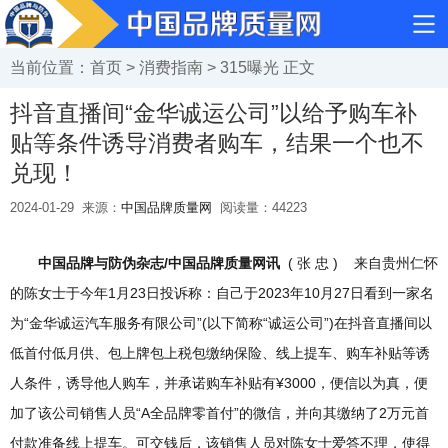
当前位置：
首页
>
消费指南
>
315曝光
正文
抖音直播间“金华诚运公司”以给予购车补
贴等条件诱导消费者购车，结果一个也不
兑现！
2024-01-29
来源：
中国品牌质量网
阅读量：
44223
中国品牌与防伪杂志/中国品牌质量网讯
( 张 忠 ) 来自贵州仁怀
的陈女士于今年1月23日投诉称：自己于2023年10月27日看到一家名
为“金华诚运汽车服务有限公司”(以下简称“诚运公司”)在抖音直播间以
低首付低月供、包上牌包上税包缴纳保险、线上提车、购车补贴等诱
人条件，诱导他人购车，并承诺购车补贴有¥3000，便信以为真，便
加了该公司销售人员“A全品牌零首付”的微信，并向其缴纳了2万元首
付款准备线上提车。可交钱后，该销售人员对陈女士爱答不理，使得