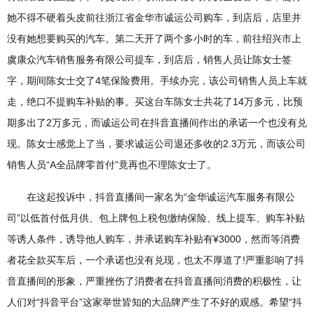
她不得不硬着头皮前往浙江省金华市诚运公司购车，到店后，店里并
没有她想要购买的汽车。第二天开了两个多小时的车，前往绍兴市上
虞康众汽车销售服务有限公司提车，到店后，销售人员让陈女士签
字，期间陈女士交了4笔保险费用。手续办完，该公司销售人员上车就
走，绝口不提购车补贴的事。买这台车陈女士共花了14万多元，比预
期多出了2万多元，而诚运公司在抖音直播间作出的承诺一个也没有兑
现。陈女士感觉上了当，要求诚运公司退还多收的2.3万元，而该公司
销售人员“A全品牌零首付”竟再也不理陈女士了。
在这起投诉中，抖音直播间一家名为“金华诚运汽车服务有限公
司”以低首付低月供、包上牌包上税包缴纳保险、线上提车、购车补贴
等诱人条件，诱导他人购车，并承诺购车补贴有¥3000，然而等消费
者花全款买车后，一个承诺也没有兑现，也太不厚道了!严重影响了抖
音直播间的形象，严重挫伤了消费者在抖音直播间消费的积极性，让
人们对“抖音平台”这家举世皆知的大品牌产生了不好的观感。希望“抖