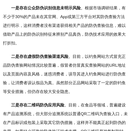
一是存在公众防伪识别信息未明示风险
。根据市场调研结果，有
不少于30%的产品未在其官网、App或第三方平台对其防伪查验方法
进行明示，这样消费者没有渠道获得相关产品的防伪查验信息，难以
借助产品上的防伪识别特征来辨别产品真伪，防伪技术应用的效果大
打折扣。
二是存在虚假防伪查验渠道风险
。目前，以钓鱼网站方式冒充正
品防伪查验网站情况比较普遍，假冒者仿冒真实查验网站的URL地址
以及页面内容及风格，迷惑消费者，误导其进入钓鱼网站进行防伪查
验，让消费者误认假品为真。虽然部分正品网站采取了一定的防钓鱼
等安全措施，但仍存在较大安全隐患。
三是存在二维码防伪应用风险
。目前，在食品等领域，普遍建设
有产品追溯系统，但大部分追溯系统以普通QR二维码为查验入口，未
在产品标识或包装上采取其它防伪措施，这样并不能真正起到防伪的