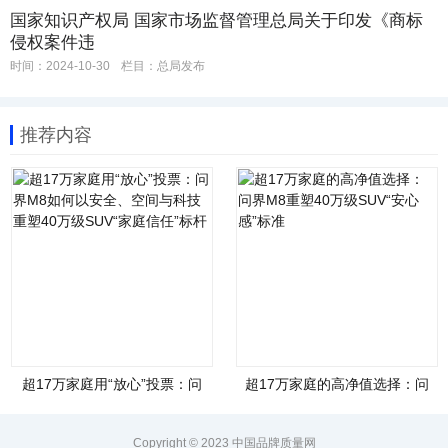
国家知识产权局 国家市场监督管理总局关于印发《商标
侵权案件违
时间：2024-10-30
栏目：
总局发布
推荐内容
超17万家庭用“放心”投票：问
超17万家庭的高净值选择：问
界M8如何以安全、空间与科技
界M8重塑40万级SUV“安心
重塑40万级SUV“家庭信任”标
感”标准
杆
Copyright © 2023 中国品牌质量网