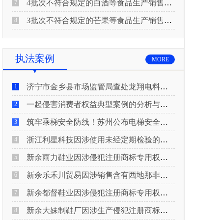
4批次不符合规定的白酒等食品生产销售企业被重庆市市场监督管理局通告！
7
3批次不符合规定的芒果等食品生产销售企业被长治市屯留区市场监督管理局公告！
8
执法案例
MORE
济宁市金乡县市场监管局查处龙翔电料批发部非法销售电线电缆案
1
一起侵害消费者权益典型案例的分析与启示
2
筑牢乘梯安全防线！苏州公布电梯安全领域典型案例
3
浙江利星科技因涉使用未经定期检验的压力管道被查
4
新余雨力鞋业因涉侵犯注册商标专用权被查
5
新余乐禾川贸易因涉销售含有西地那非的保健食品被查
6
新余都督鞋业因涉侵犯注册商标专用权被查
7
新余大妹制鞋厂因涉生产侵犯注册商标专用权的产品被查
8