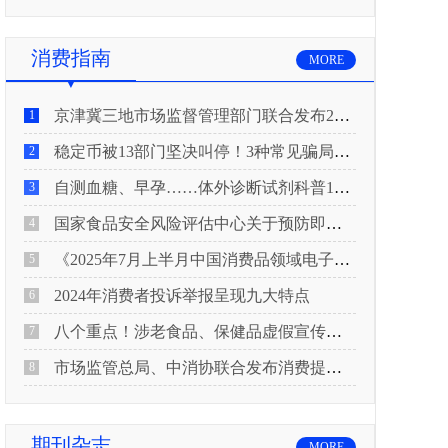
消费指南
MORE
京津冀三地市场监督管理部门联合发布2026年春节期间消费提示
1
稳定币被13部门坚决叫停！3种常见骗局“套路”曝光
2
自测血糖、早孕……体外诊断试剂科普10问来了！建议收藏
3
国家食品安全风险评估中心关于预防即食真空包装肉制品肉毒中毒的风险提示
4
《2025年7月上半月中国消费品领域电子电器行业产品质量投诉分析报告》
5
2024年消费者投诉举报呈现九大特点
6
八个重点！涉老食品、保健品虚假宣传识别技巧
7
市场监管总局、中消协联合发布消费提示：关注检测报告：果蔬安全的“通行证”
8
期刊杂志
MORE