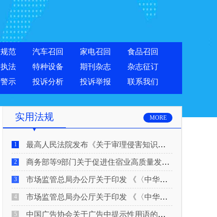
准规范
汽车召回
家电召回
食品召回
合执法
特种设备
期刊杂志
杂志征订
费警示
投诉分析
投诉举报
联系我们
实用法规
MORE
最高人民法院发布《关于审理侵害知识产权民事纠纷案件适用惩罚性赔偿的解释》
1
商务部等9部门关于促进住宿业高质量发展的指导意见
2
市场监管总局办公厅关于印发 《〈中华人民共和国广告法〉适用问题 执法指南（二）》的通知
3
市场监管总局办公厅关于印发 《〈中华人民共和国广告法〉适用问题 执法指南（一）》的通知
4
中国广告协会关于广告中提示性用语的合规风险提示
5