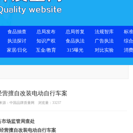
食品抽查
总局发布
总局答复
法规智库
标
执法探讨
知识产权
食品执法
广告执法
综
家居/日化
互金/教育
315曝光
对比实验
消
经营擅自改装电动自行车案
 来源：
中国品牌质量网
浏览量：
33237
县市场监管局查处
经营擅自改装电动自行车案