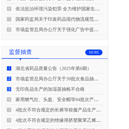
依法惩治环境污染犯罪 全力维护国家生态安全 “两高”公布《关于修改〈最高人民法院、最高人民检察院关于办理环境污染刑事案件适用法律若干问题的解释〉的决定》
6
国家药监局关于印发药品现代物流规范化建设指导意见的通知
7
市场监管总局办公厅关于强化广告中提示性用语监管工作的通知
8
监督抽查
MORE
湖北省药品质量公告（2025年第6期）
1
市场监管总局办公厅关于39批次食品抽检不合格情况的通报
2
无印良品生产的加湿器抽检不合格
3
家用燃气灶、头盔、安全帽等94批次产品抽查不合格！
4
4批次不符合规定的长裤等校服产品生产销售企业被济南市市场监管局通报！
5
4批次不符合规定的绝缘用挤塑聚苯乙烯泡沫板（XPS）等产品生产销售企业被广元市市场监督管理局通报！
6