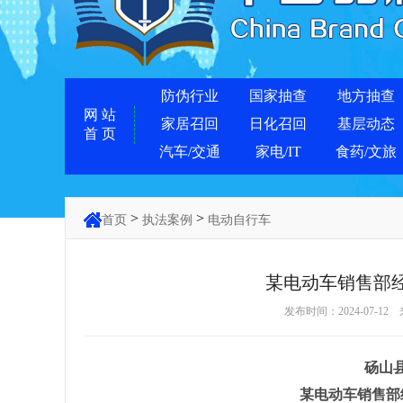
防伪行业
国家抽查
地方抽查
网 站
家居召回
日化召回
基层动态
首 页
汽车/交通
家电/IT
食药/文旅
>
>
首页
执法案例
电动自行车
某电动车销售部
发布时间：2024-07-12
砀山
某电动车销售部