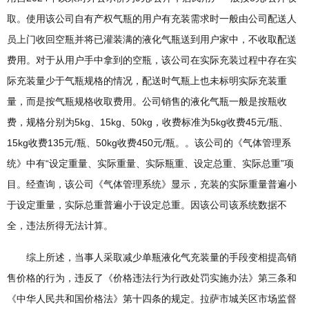
取。使用该公司自有产权气瓶的用户有充装需求时一般由公司配送人
员上门收回空瓶并将已灌装满的液化气瓶送到用户家中，不收取配送
费用。对于从用户手中拿到的空瓶，该公司在实际充装过程中存在实
际充装量少于气瓶规格的情况，配送时气瓶上也未标明实际充装重
量，而是按气瓶规格收取费用。公司销售的液化气瓶一般是按瓶收
费，规格分别为5kg、15kg、50kg，收费标准为5kg收费45元/瓶、
15kg收费135元/瓶、50kg收费450元/瓶。。该公司的《气体管理系
统》中有“设定重量、实际重量、实际瓶重、设定总重、实际总重”项
目。经查询，该公司《气体管理系统》显示，充装的实际重量普遍小
于设定重量，实际总重普遍小于设定总重。因该公司该系统数据不
全，违法所得无法计算。
综上所述，当事人采取减少单瓶液化气充装量的手段变相提高销
售价格的行为，违反了《价格违法行为行政处罚实施办法》第三条和
《中华人民共和国价格法》第十四条的规定。拉萨市城关区市场监督