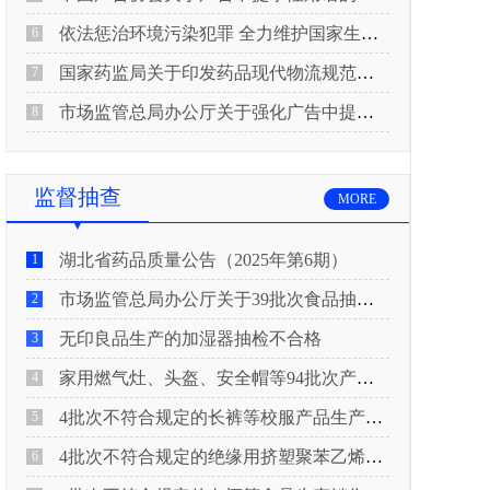
依法惩治环境污染犯罪 全力维护国家生态安全 “两高”公布《关于修改〈最高人民法院、最高人民检察院关于办理环境污染刑事案件适用法律若干问题的解释〉的决定》
6
国家药监局关于印发药品现代物流规范化建设指导意见的通知
7
市场监管总局办公厅关于强化广告中提示性用语监管工作的通知
8
监督抽查
MORE
湖北省药品质量公告（2025年第6期）
1
市场监管总局办公厅关于39批次食品抽检不合格情况的通报
2
无印良品生产的加湿器抽检不合格
3
家用燃气灶、头盔、安全帽等94批次产品抽查不合格！
4
4批次不符合规定的长裤等校服产品生产销售企业被济南市市场监管局通报！
5
4批次不符合规定的绝缘用挤塑聚苯乙烯泡沫板（XPS）等产品生产销售企业被广元市市场监督管理局通报！
6