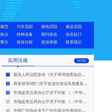
准规范
汽车召回
家电召回
食品召回
合执法
特种设备
期刊杂志
杂志征订
费警示
投诉分析
投诉举报
联系我们
实用法规
MORE
最高人民法院发布《关于审理侵害知识产权民事纠纷案件适用惩罚性赔偿的解释》
1
商务部等9部门关于促进住宿业高质量发展的指导意见
2
市场监管总局办公厅关于印发 《〈中华人民共和国广告法〉适用问题 执法指南（二）》的通知
3
市场监管总局办公厅关于印发 《〈中华人民共和国广告法〉适用问题 执法指南（一）》的通知
4
中国广告协会关于广告中提示性用语的合规风险提示
5