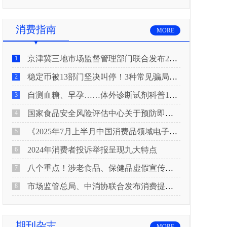
消费指南
MORE
京津冀三地市场监督管理部门联合发布2026年春节期间消费提示
1
稳定币被13部门坚决叫停！3种常见骗局“套路”曝光
2
自测血糖、早孕……体外诊断试剂科普10问来了！建议收藏
3
国家食品安全风险评估中心关于预防即食真空包装肉制品肉毒中毒的风险提示
4
《2025年7月上半月中国消费品领域电子电器行业产品质量投诉分析报告》
5
2024年消费者投诉举报呈现九大特点
6
八个重点！涉老食品、保健品虚假宣传识别技巧
7
市场监管总局、中消协联合发布消费提示：关注检测报告：果蔬安全的“通行证”
8
期刊杂志
MORE