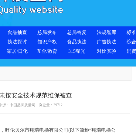
食品抽查
总局发布
总局答复
法规智库
标
执法探讨
知识产权
食品执法
广告执法
综
家居/日化
互金/教育
315曝光
对比实验
消
未按安全技术规范维保被查
 来源：
中国品牌质量网
浏览量：
39712
，呼伦贝尔市翔瑞电梯有限公司(以下简称“翔瑞电梯公