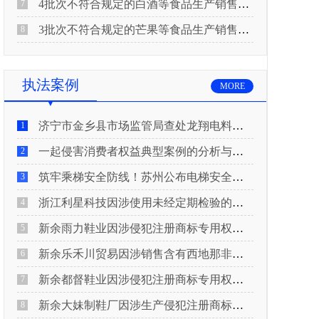
4批次不符合规定的白酒等食品生产销售企业被重庆市市场监督管理局通告！
7
3批次不符合规定的芒果等食品生产销售企业被长治市屯留区市场监督管理局公告！
8
执法案例
MORE
济宁市金乡县市场监管局查处龙翔电料批发部非法销售电线电缆案
1
一起侵害消费者权益典型案例的分析与启示
2
筑牢乘梯安全防线！苏州公布电梯安全领域典型案例
3
浙江利星科技因涉使用未经定期检验的压力管道被查
4
新余雨力鞋业因涉侵犯注册商标专用权被查
5
新余乐禾川贸易因涉销售含有西地那非的保健食品被查
6
新余都督鞋业因涉侵犯注册商标专用权被查
7
新余大妹制鞋厂因涉生产侵犯注册商标专用权的产品被查
8