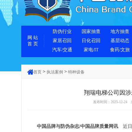
防伪行业
国家抽查
地方抽查
网 站
家居召回
日化召回
基层动态
首 页
汽车/交通
家电/IT
食药/文旅
>
>
首页
执法案例
特种设备
翔瑞电梯公司因涉
发布时间：2025-12-24
中国品牌与防伪杂志/中国品牌质量网讯
近日