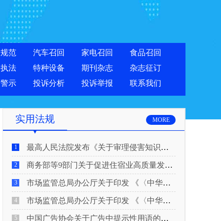
准规范
汽车召回
家电召回
食品召回
合执法
特种设备
期刊杂志
杂志征订
费警示
投诉分析
投诉举报
联系我们
实用法规
MORE
最高人民法院发布《关于审理侵害知识产权民事纠纷案件适用惩罚性赔偿的解释》
1
商务部等9部门关于促进住宿业高质量发展的指导意见
2
市场监管总局办公厅关于印发 《〈中华人民共和国广告法〉适用问题 执法指南（二）》的通知
3
市场监管总局办公厅关于印发 《〈中华人民共和国广告法〉适用问题 执法指南（一）》的通知
4
中国广告协会关于广告中提示性用语的合规风险提示
5