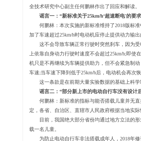
全技术研究中心副主任何鹏林作出了回应和解读。
谣言一：“新标准关于25km/h‘超速断电'的
何鹏林：本次实施的新标准维持了2018版标准中
加了车速超过25km/h时电动机应停止提供动力输
这不会导致车辆正常行驶时突然刹车，因为受电
上依靠自身动力行驶时速度不会超过25km/h;即使
机只是不再继续为车辆提供助力，但不会紧急制动
车速;当车速下降到低于25km/h后，电动机会再次
这一条款是在前期大量实验数据的基础上科学制
谣言二：“部分新上市的电动自行车没有设计后
何鹏林：新标准的指标与能否搭载儿童并无直接
定，各省、自治区、直辖市人民政府根据当地实际
目前，我国绝大部分省份均通过地方立法的形式
载一名儿童。
为防止电动自行车非法搭载成年人，2018年修订发布