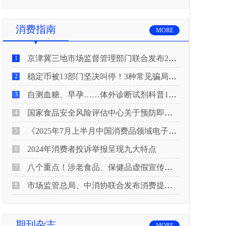
消费指南
MORE
京津冀三地市场监督管理部门联合发布2026年春节期间消费提示
1
稳定币被13部门坚决叫停！3种常见骗局“套路”曝光
2
自测血糖、早孕……体外诊断试剂科普10问来了！建议收藏
3
国家食品安全风险评估中心关于预防即食真空包装肉制品肉毒中毒的风险提示
4
《2025年7月上半月中国消费品领域电子电器行业产品质量投诉分析报告》
5
2024年消费者投诉举报呈现九大特点
6
八个重点！涉老食品、保健品虚假宣传识别技巧
7
市场监管总局、中消协联合发布消费提示：关注检测报告：果蔬安全的“通行证”
8
期刊杂志
MORE