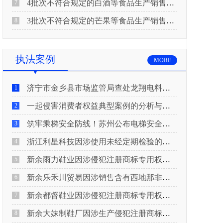
4批次不符合规定的白酒等食品生产销售企业被重庆市市场监督管理局通告！
7
3批次不符合规定的芒果等食品生产销售企业被长治市屯留区市场监督管理局公告！
8
执法案例
MORE
济宁市金乡县市场监管局查处龙翔电料批发部非法销售电线电缆案
1
一起侵害消费者权益典型案例的分析与启示
2
筑牢乘梯安全防线！苏州公布电梯安全领域典型案例
3
浙江利星科技因涉使用未经定期检验的压力管道被查
4
新余雨力鞋业因涉侵犯注册商标专用权被查
5
新余乐禾川贸易因涉销售含有西地那非的保健食品被查
6
新余都督鞋业因涉侵犯注册商标专用权被查
7
新余大妹制鞋厂因涉生产侵犯注册商标专用权的产品被查
8