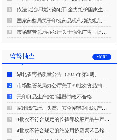
依法惩治环境污染犯罪 全力维护国家生态安全 “两高”公布《关于修改〈最高人民法院、最高人民检察院关于办理环境污染刑事案件适用法律若干问题的解释〉的决定》
6
国家药监局关于印发药品现代物流规范化建设指导意见的通知
7
市场监管总局办公厅关于强化广告中提示性用语监管工作的通知
8
监督抽查
MORE
湖北省药品质量公告（2025年第6期）
1
市场监管总局办公厅关于39批次食品抽检不合格情况的通报
2
无印良品生产的加湿器抽检不合格
3
家用燃气灶、头盔、安全帽等94批次产品抽查不合格！
4
4批次不符合规定的长裤等校服产品生产销售企业被济南市市场监管局通报！
5
4批次不符合规定的绝缘用挤塑聚苯乙烯泡沫板（XPS）等产品生产销售企业被广元市市场监督管理局通报！
6