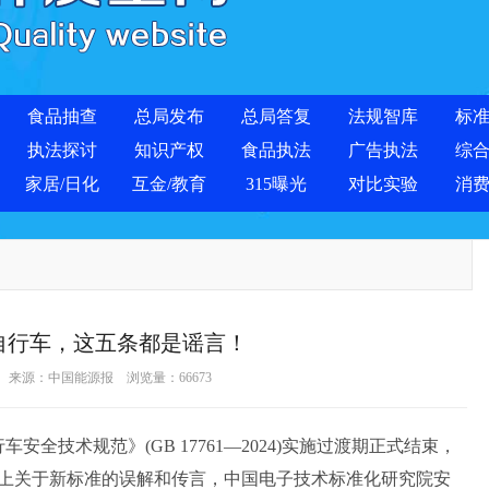
食品抽查
总局发布
总局答复
法规智库
标
执法探讨
知识产权
食品执法
广告执法
综
家居/日化
互金/教育
315曝光
对比实验
消
自行车，这五条都是谣言！
-05 来源：中国能源报 浏览量：
66673
技术规范》(GB 17761—2024)实施过渡期正式结束，
上关于新标准的误解和传言，中国电子技术标准化研究院安